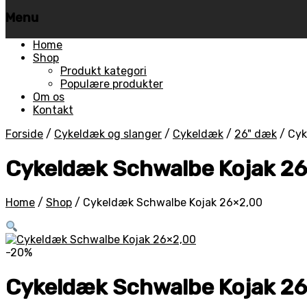
Menu
Skip
Home
to
Shop
content
Produkt kategori
Populære produkter
Om os
Kontakt
Forside
/
Cykeldæk og slanger
/
Cykeldæk
/
26" dæk
/
Cyk
Cykeldæk Schwalbe Kojak 2
Home
/
Shop
/
Cykeldæk Schwalbe Kojak 26×2,00
-20%
Cykeldæk Schwalbe Kojak 2