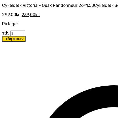
Cykeldæk Vittoria – Geax Randonneur 26×1,50
Cykeldæk Sc
Den
Den
299,00
kr.
239,00
kr.
oprindelige
aktuelle
På lager
pris
pris
var:
er:
stk.
299,00kr..
239,00kr..
Tilføj til kurv