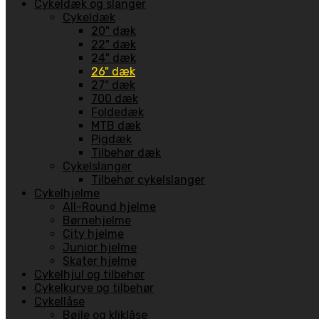
Cykeldæk og slanger
Cykeldæk
20" dæk
22" dæk
24" dæk
26" dæk
27" dæk
700 dæk
Foldedæk
MTB dæk
Pigdæk
Tilbehør dæk
Cykelslanger
Tilbehør cykelslanger
Cykelhjelme
All-Round hjelme
Børnehjelme
City hjelme
Junior hjelme
Skater hjelme
Cykelhjul og tilbehør
Cykelkurve og tilbehør
Cykellåse
Bøjle og kliklåse