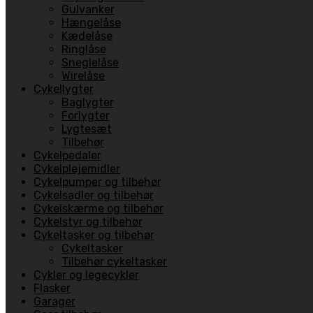
Gulvanker
Hængelåse
Kædelåse
Ringlåse
Sneglelåse
Wirelåse
Cykellygter
Baglygter
Forlygter
Lygtesæt
Tilbehør
Cykelpedaler
Cykelplejemidler
Cykelpumper og tilbehør
Cykelsadler og tilbehør
Cykelskærme og tilbehør
Cykelstyr og tilbehør
Cykeltasker og tilbehør
Cykeltasker
Tilbehør cykeltasker
Cykler og legecykler
Flasker
Garager