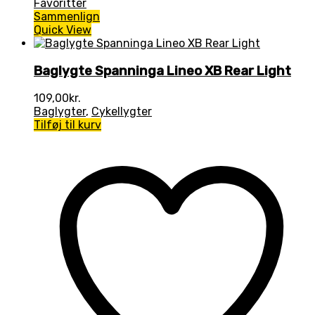
Favoritter
Sammenlign
Quick View
Baglygte Spanninga Lineo XB Rear Light
109,00
kr.
Baglygter
,
Cykellygter
Tilføj til kurv