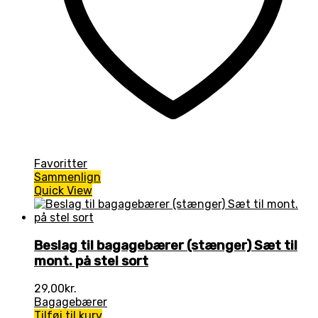
Favoritter
Sammenlign
Quick View
Beslag til bagagebærer (stænger) Sæt til
mont. på stel sort
29,00
kr.
Bagagebærer
Tilføj til kurv