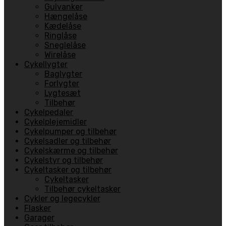
Gulvanker
Hængelåse
Kædelåse
Ringlåse
Sneglelåse
Wirelåse
Cykellygter
Baglygter
Forlygter
Lygtesæt
Tilbehør
Cykelpedaler
Cykelplejemidler
Cykelpumper og tilbehør
Cykelsadler og tilbehør
Cykelskærme og tilbehør
Cykelstyr og tilbehør
Cykeltasker og tilbehør
Cykeltasker
Tilbehør cykeltasker
Cykler og legecykler
Flasker
Garager