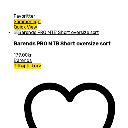
Favoritter
Sammenlign
Quick View
Barends PRO MTB Short oversize sort
179,00
kr.
Barends
Tilføj til kurv