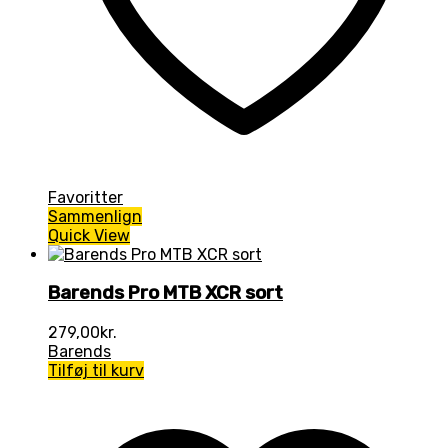
Favoritter
Sammenlign
Quick View
Barends Pro MTB XCR sort
279,00
kr.
Barends
Tilføj til kurv