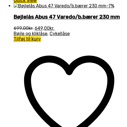
Quick View
-7%
Bøjlelås Abus 47 Varedo/b.bærer 230 mm
Den
Den
699,00
kr.
649,00
kr.
oprindelige
aktuelle
Bøjle og kliklåse
,
Cykellåse
pris
pris
Tilføj til kurv
var:
er:
699,00kr..
649,00kr..