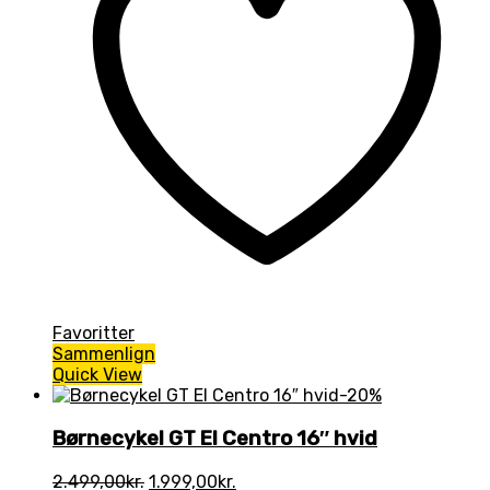
Favoritter
Sammenlign
Quick View
-20%
Børnecykel GT El Centro 16″ hvid
Den
Den
2.499,00
kr.
1.999,00
kr.