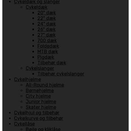
Cykeldæk og slanger
Cykeldæk
20" dæk
22" dæk
24" dæk
26" dæk
27" dæk
700 dæk
Foldedæk
MTB dæk
Pigdæk
Tilbehør dæk
Cykelslanger
Tilbehør cykelslanger
Cykelhjelme
All-Round hjelme
Børnehjelme
City hjelme
Junior hjelme
Skater hjelme
Cykelhjul og tilbehør
Cykelkurve og tilbehør
Cykellåse
Bøjle og kliklåse