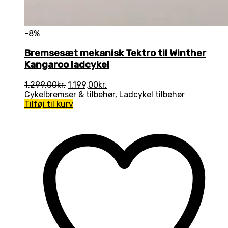
-8%
Bremsesæt mekanisk Tektro til Winther
Kangaroo ladcykel
Den
Den
1.299,00
kr.
1.199,00
kr.
oprindelige
aktuelle
Cykelbremser & tilbehør
,
Ladcykel tilbehør
pris
pris
Tilføj til kurv
var:
er:
1.299,00kr..
1.199,00kr..