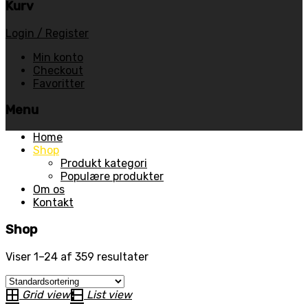
Kurv
Login / Register
Min konto
Checkout
Favoritter
Menu
Skip
Home
to
Shop
content
Produkt kategori
Populære produkter
Om os
Kontakt
Shop
Viser 1–24 af 359 resultater
Grid view
List view