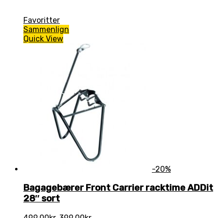
Favoritter
Sammenlign
Quick View
-20%
Bagagebærer Front Carrier racktime ADDit
28″ sort
Den
Den
499,00
kr.
399,00
kr.