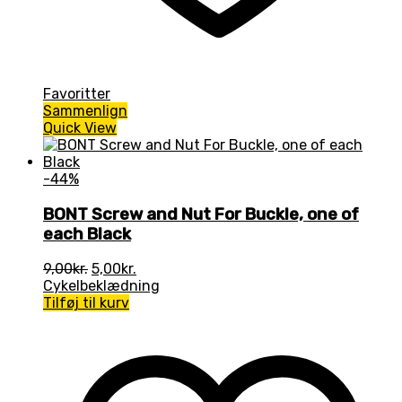
Favoritter
Sammenlign
Quick View
-44%
BONT Screw and Nut For Buckle, one of
each Black
Den
Den
9,00
kr.
5,00
kr.
oprindelige
aktuelle
Cykelbeklædning
pris
pris
Tilføj til kurv
var:
er:
9,00kr..
5,00kr..