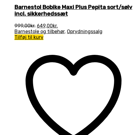
Barnestol Bobike Maxi Plus Pepita sort/sølv
incl. sikkerhedssæt
Den
Den
999,00
kr.
649,00
kr.
oprindelige
aktuelle
Barnestole og tilbehør
,
Oprydningssalg
pris
pris
Tilføj til kurv
var:
er:
999,00kr..
649,00kr..