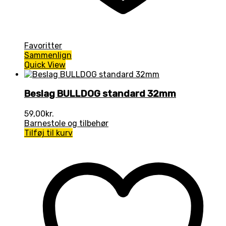
Favoritter
Sammenlign
Quick View
Beslag BULLDOG standard 32mm
59,00
kr.
Barnestole og tilbehør
Tilføj til kurv