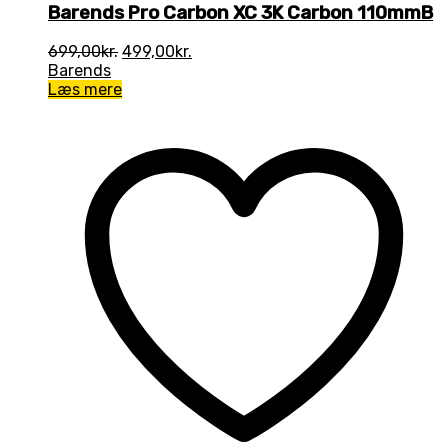
Barends Pro Carbon XC 3K Carbon 110mmB
Den
Den
699,00
kr.
499,00
kr.
oprindelige
aktuelle
Barends
pris
pris
Læs mere
var:
er:
699,00kr..
499,00kr..