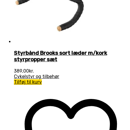
Styrbånd Brooks sort læder m/kork
styrpropper sæt
389,00
kr.
Cykelstyr og tilbehør
Tilføj til kurv