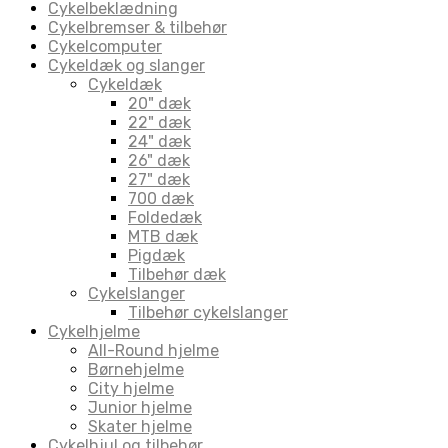
Cykelbeklædning
Cykelbremser & tilbehør
Cykelcomputer
Cykeldæk og slanger
Cykeldæk
20" dæk
22" dæk
24" dæk
26" dæk
27" dæk
700 dæk
Foldedæk
MTB dæk
Pigdæk
Tilbehør dæk
Cykelslanger
Tilbehør cykelslanger
Cykelhjelme
All-Round hjelme
Børnehjelme
City hjelme
Junior hjelme
Skater hjelme
Cykelhjul og tilbehør