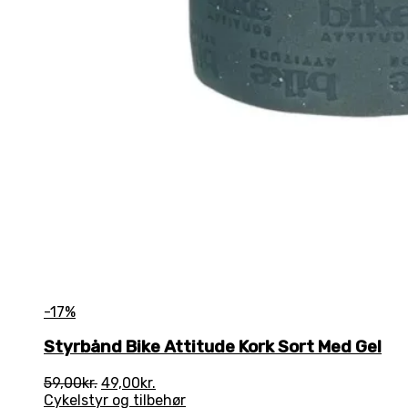
-17%
Styrbånd Bike Attitude Kork Sort Med Gel
Den
Den
59,00
kr.
49,00
kr.
oprindelige
aktuelle
Cykelstyr og tilbehør