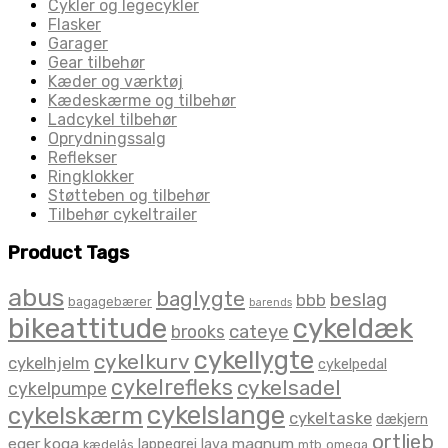
Cykler og legecykler
Flasker
Garager
Gear tilbehør
Kæder og værktøj
Kædeskærme og tilbehør
Ladcykel tilbehør
Oprydningssalg
Reflekser
Ringklokker
Støtteben og tilbehør
Tilbehør cykeltrailer
Product Tags
abus
baglygte
beslag
bbb
bagagebærer
barends
bikeattitude
cykeldæk
brooks
cateye
cykellygte
cykelkurv
cykelhjelm
cykelpedal
cykelrefleks
cykelsadel
cykelpumpe
cykelslange
cykelskærm
cykeltaske
dækjern
ortlieb
eger
koga
magnum
lappegrej
lava
kædelås
mtb
omega