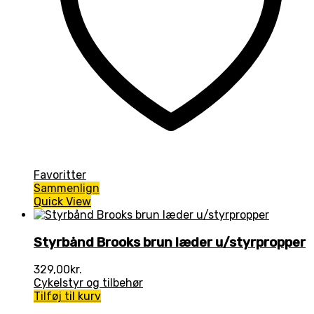
Favoritter
Sammenlign
Quick View
Styrbånd Brooks brun læder u/styrpropper
329,00
kr.
Cykelstyr og tilbehør
Tilføj til kurv