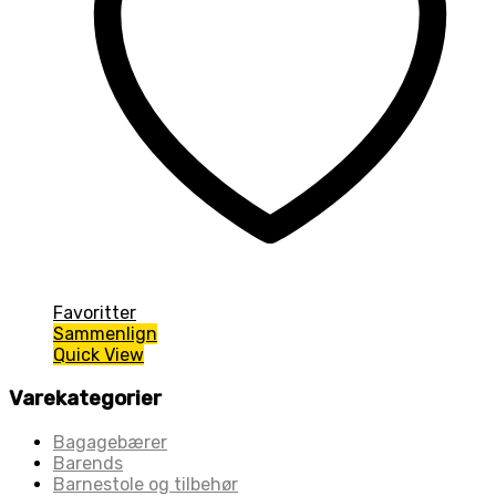
Favoritter
Sammenlign
Quick View
Varekategorier
Bagagebærer
Barends
Barnestole og tilbehør