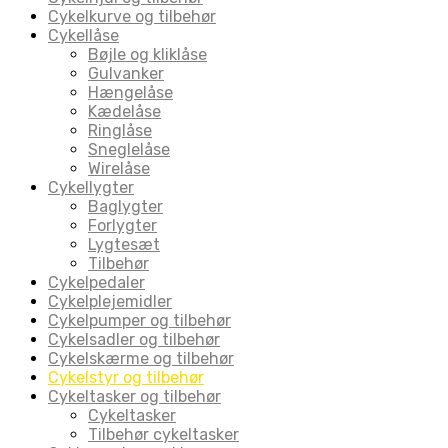
Cykelkurve og tilbehør
Cykellåse
Bøjle og kliklåse
Gulvanker
Hængelåse
Kædelåse
Ringlåse
Sneglelåse
Wirelåse
Cykellygter
Baglygter
Forlygter
Lygtesæt
Tilbehør
Cykelpedaler
Cykelplejemidler
Cykelpumper og tilbehør
Cykelsadler og tilbehør
Cykelskærme og tilbehør
Cykelstyr og tilbehør
Cykeltasker og tilbehør
Cykeltasker
Tilbehør cykeltasker