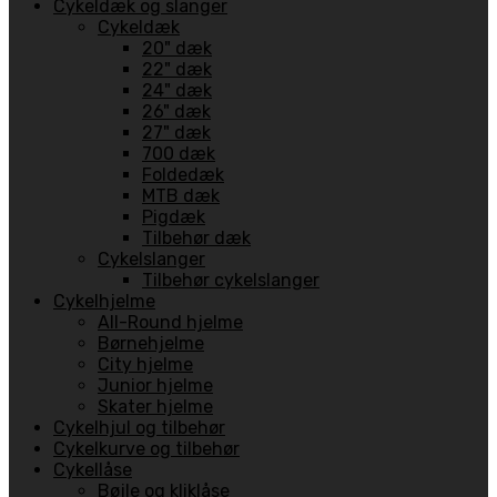
Cykeldæk og slanger
Cykeldæk
20" dæk
22" dæk
24" dæk
26" dæk
27" dæk
700 dæk
Foldedæk
MTB dæk
Pigdæk
Tilbehør dæk
Cykelslanger
Tilbehør cykelslanger
Cykelhjelme
All-Round hjelme
Børnehjelme
City hjelme
Junior hjelme
Skater hjelme
Cykelhjul og tilbehør
Cykelkurve og tilbehør
Cykellåse
Bøjle og kliklåse