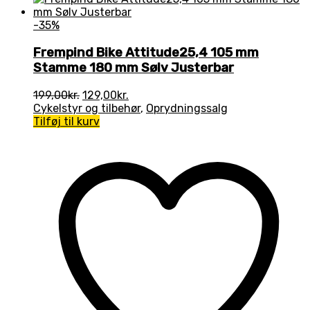
-35%
Frempind Bike Attitude25,4 105 mm
Stamme 180 mm Sølv Justerbar
Den
Den
199,00
kr.
129,00
kr.
oprindelige
aktuelle
Cykelstyr og tilbehør
,
Oprydningssalg
pris
pris
Tilføj til kurv
var:
er:
199,00kr..
129,00kr..