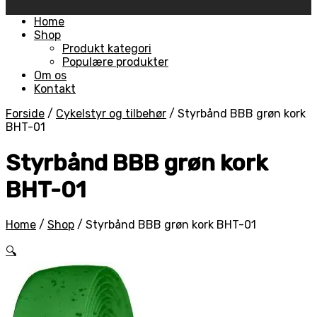
Skip
Home
to
Shop
content
Produkt kategori
Populære produkter
Om os
Kontakt
Forside
/
Cykelstyr og tilbehør
/
Styrbånd BBB grøn kork
BHT-01
Styrbånd BBB grøn kork
BHT-01
Home
/
Shop
/
Styrbånd BBB grøn kork BHT-01
🔍