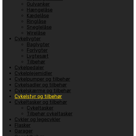
Gulvanker
Hængelåse
Kædelåse
Ringlåse
Sneglelåse
Wirelåse
Cykellygter
Baglygter
Forlygter
Lygtesæt
Tilbehør
Cykelpedaler
Cykelplejemidler
Cykelpumper og tilbehør
Cykelsadler og tilbehør
Cykelskærme og tilbehør
Cykelstyr og tilbehør
Cykeltasker og tilbehør
Cykeltasker
Tilbehør cykeltasker
Cykler og legecykler
Flasker
Garager