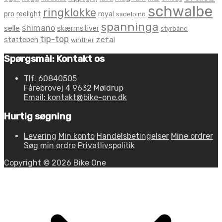
schwalbe
ringklokke
pro
reelight
royal
sadelpind
spanninga
shimano
selle
skærmstiver
styrbånd
tip-top
zefal
støtteben
winther
Spørgsmål: Kontakt os
Tlf. 60840505
Fårebrovej 4 9632 Møldrup
Email: kontakt@bike-one.dk
Hurtig søgning
Levering
Min konto
Handelsbetingelser
Mine ordrer
Søg min ordre
Privatlivspolitik
Copyright © 2026 Bike One