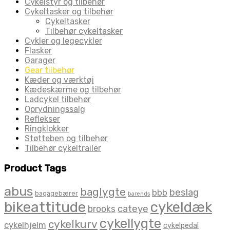
Cykelstyr og tilbehør
Cykeltasker og tilbehør
Cykeltasker
Tilbehør cykeltasker
Cykler og legecykler
Flasker
Garager
Gear tilbehør
Kæder og værktøj
Kædeskærme og tilbehør
Ladcykel tilbehør
Oprydningssalg
Reflekser
Ringklokker
Støtteben og tilbehør
Tilbehør cykeltrailer
Product Tags
abus
baglygte
beslag
bbb
bagagebærer
barends
bikeattitude
cykeldæk
brooks
cateye
cykellygte
cykelkurv
cykelhjelm
cykelpedal