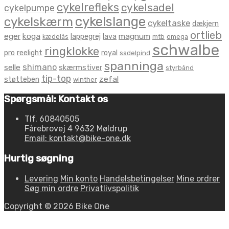
cykelrefleks
cykelsadel
cykelpumpe
cykelslange
cykelskærm
cykeltaske
dækjern
ortlieb
eger
koga
magnum
lappegrej
lava
kædelås
mtb
omega
schwalbe
ringklokke
pro
reelight
royal
sadelpind
spanninga
shimano
selle
skærmstiver
styrbånd
tip-top
zefal
støtteben
winther
Spørgsmål: Kontakt os
Tlf. 60840505
Fårebrovej 4 9632 Møldrup
Email: kontakt@bike-one.dk
Hurtig søgning
Levering
Min konto
Handelsbetingelser
Mine ordrer
Søg min ordre
Privatlivspolitik
Copyright © 2026 Bike One