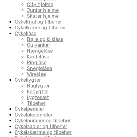
City hjelme
Junior hjelme
Skater hjelme
Cykelhjul og tilbehør
Cykelkurve og tilbehør
Cykellåse
Bøjle og kliklåse
Gulvanker
Hængelåse
Kædelåse
Ringlåse
Sneglelåse
Wirelåse
Cykellygter
Baglygter
Forlygter
Lygtesæt
Tilbehør
Cykelpedaler
Cykelplejemidler
Cykelpumper og tilbehør
Cykelsadler og tilbehør
Cykelskærme og tilbehør