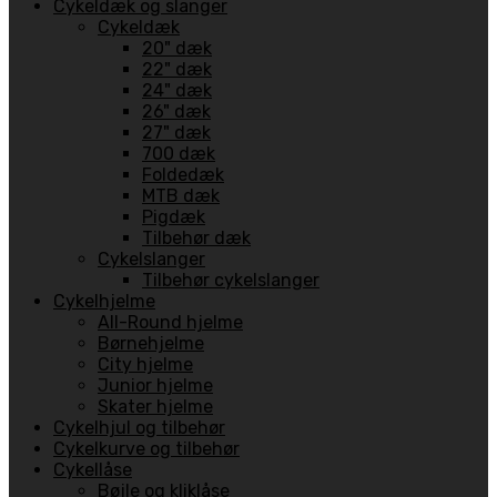
Cykeldæk og slanger
Cykeldæk
20" dæk
22" dæk
24" dæk
26" dæk
27" dæk
700 dæk
Foldedæk
MTB dæk
Pigdæk
Tilbehør dæk
Cykelslanger
Tilbehør cykelslanger
Cykelhjelme
All-Round hjelme
Børnehjelme
City hjelme
Junior hjelme
Skater hjelme
Cykelhjul og tilbehør
Cykelkurve og tilbehør
Cykellåse
Bøjle og kliklåse