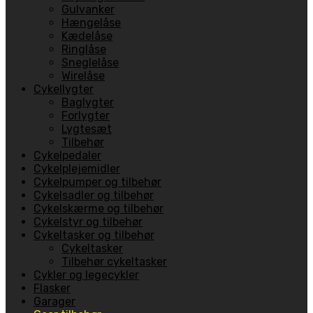
Gulvanker
Hængelåse
Kædelåse
Ringlåse
Sneglelåse
Wirelåse
Cykellygter
Baglygter
Forlygter
Lygtesæt
Tilbehør
Cykelpedaler
Cykelplejemidler
Cykelpumper og tilbehør
Cykelsadler og tilbehør
Cykelskærme og tilbehør
Cykelstyr og tilbehør
Cykeltasker og tilbehør
Cykeltasker
Tilbehør cykeltasker
Cykler og legecykler
Flasker
Garager