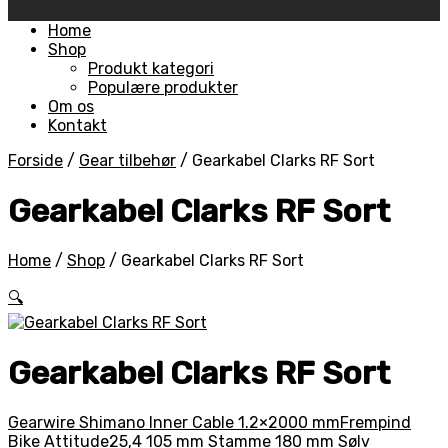
Skip
Home
to
Shop
content
Produkt kategori
Populære produkter
Om os
Kontakt
Forside
/
Gear tilbehør
/
Gearkabel Clarks RF Sort
Gearkabel Clarks RF Sort
Home
/
Shop
/
Gearkabel Clarks RF Sort
🔍
Gearkabel Clarks RF Sort
Gearwire Shimano Inner Cable 1.2×2000 mm
Frempind
Bike Attitude25,4 105 mm Stamme 180 mm Sølv