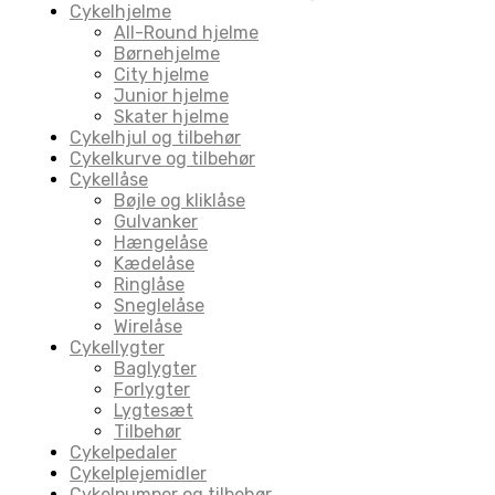
Cykelhjelme
All-Round hjelme
Børnehjelme
City hjelme
Junior hjelme
Skater hjelme
Cykelhjul og tilbehør
Cykelkurve og tilbehør
Cykellåse
Bøjle og kliklåse
Gulvanker
Hængelåse
Kædelåse
Ringlåse
Sneglelåse
Wirelåse
Cykellygter
Baglygter
Forlygter
Lygtesæt
Tilbehør
Cykelpedaler
Cykelplejemidler
Cykelpumper og tilbehør