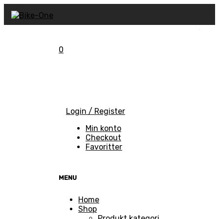
0
Kurv
Login / Register
Min konto
Checkout
Favoritter
MENU
Skip
Home
to
Shop
content
Produkt kategori