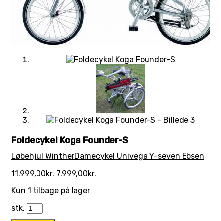
Foldecykel Koga Founder-S
Løbehjul Winther
Damecykel Univega Y-seven Ebsen
Den
Den
11.999,00
kr.
7.999,00
kr.
oprindelige
aktuelle
Kun 1 tilbage på lager
pris
pris
var:
er:
stk.
11.999,00kr..
7.999,00kr..