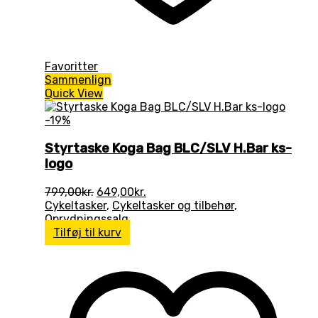
Favoritter
Sammenlign
Quick View
-19%
Styrtaske Koga Bag BLC/SLV H.Bar ks-
logo
Den
Den
799,00
kr.
649,00
kr.
oprindelige
aktuelle
Cykeltasker
,
Cykeltasker og tilbehør
,
pris
pris
Oprydningssalg
var:
er:
Tilføj til kurv
799,00kr..
649,00kr..