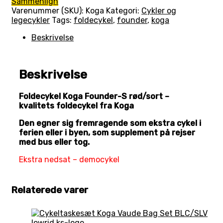
Sammenlign
Varenummer (SKU):
Koga
Kategori:
Cykler og
legecykler
Tags:
foldecykel
,
founder
,
koga
Beskrivelse
Beskrivelse
Foldecykel Koga Founder-S rød/sort –
kvalitets foldecykel fra Koga
Den egner sig fremragende som ekstra cykel i
ferien eller i byen, som supplement på rejser
med bus eller tog.
Ekstra nedsat – democykel
Relaterede varer