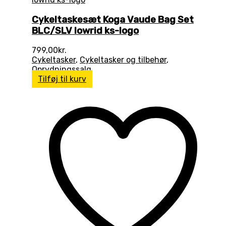
Cykeltaskesæt Koga Vaude Bag Set
BLC/SLV lowrid ks-logo
799,00
kr.
Cykeltasker
,
Cykeltasker og tilbehør
,
Oprydningssalg
Tilføj til kurv