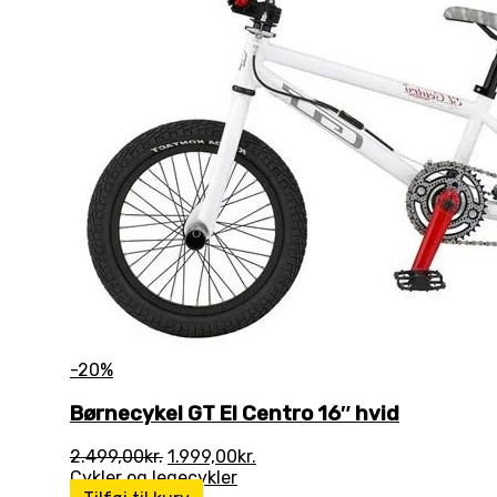
-20%
Børnecykel GT El Centro 16″ hvid
Den
Den
2.499,00
kr.
1.999,00
kr.
oprindelige
aktuelle
Cykler og legecykler