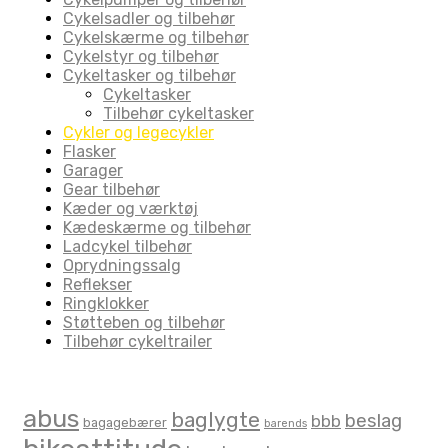
Cykelsadler og tilbehør
Cykelskærme og tilbehør
Cykelstyr og tilbehør
Cykeltasker og tilbehør
Cykeltasker
Tilbehør cykeltasker
Cykler og legecykler
Flasker
Garager
Gear tilbehør
Kæder og værktøj
Kædeskærme og tilbehør
Ladcykel tilbehør
Oprydningssalg
Reflekser
Ringklokker
Støtteben og tilbehør
Tilbehør cykeltrailer
Product Tags
abus
baglygte
beslag
bbb
bagagebærer
barends