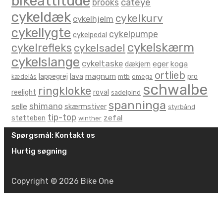
bikeattitude
brooks
cateye
cykeldæk
cykelkurv
cykelhjelm
cykellygte
cykelpumpe
cykelpedal
cykelskærm
cykelrefleks
cykelsadel
cykelslange
cykeltaske
eger
koga
dækjern
ortlieb
magnum
lappegrej
lava
pro
kædelås
mtb
omega
schwalbe
ringklokke
reelight
royal
sadelpind
spanninga
shimano
selle
skærmstiver
styrbånd
tip-top
zefal
støtteben
winther
Spørgsmål: Kontakt os
Hurtig søgning
Copyright © 2026 Bike One