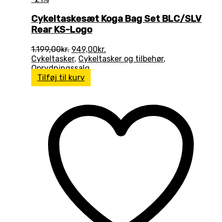
Cykeltaskesæt Koga Bag Set BLC/SLV
Rear KS-Logo
Den
Den
1.199,00
kr.
949,00
kr.
oprindelige
aktuelle
Cykeltasker
,
Cykeltasker og tilbehør
,
pris
pris
Oprydningssalg
var:
er:
Tilføj til kurv
1.199,00kr..
949,00kr..