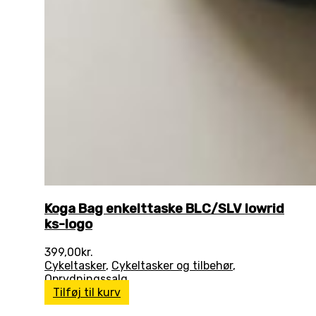
Koga Bag enkelttaske BLC/SLV lowrid
ks-logo
399,00
kr.
Cykeltasker
,
Cykeltasker og tilbehør
,
Oprydningssalg
Tilføj til kurv