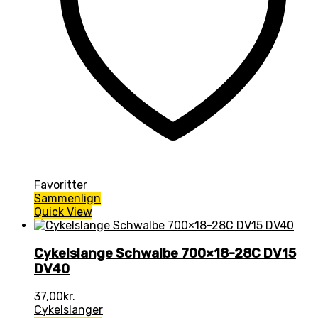
Favoritter
Sammenlign
Quick View
Cykelslange Schwalbe 700×18-28C DV15
DV40
37,00
kr.
Cykelslanger