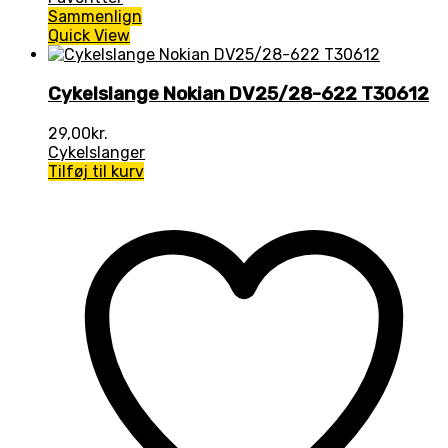
Sammenlign
Quick View
Cykelslange Nokian DV25/28-622 T30612
29,00
kr.
Cykelslanger
Tilføj til kurv