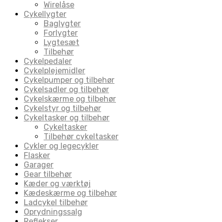
Wirelåse
Cykellygter
Baglygter
Forlygter
Lygtesæt
Tilbehør
Cykelpedaler
Cykelplejemidler
Cykelpumper og tilbehør
Cykelsadler og tilbehør
Cykelskærme og tilbehør
Cykelstyr og tilbehør
Cykeltasker og tilbehør
Cykeltasker
Tilbehør cykeltasker
Cykler og legecykler
Flasker
Garager
Gear tilbehør
Kæder og værktøj
Kædeskærme og tilbehør
Ladcykel tilbehør
Oprydningssalg
Reflekser