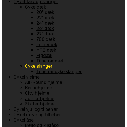
Cykeldæk og slanger
Cykeldæk
20" dæk
22" dæk
24" dæk
26" dæk
27" dæk
700 dæk
Foldedæk
MTB dæk
Pigdæk
Tilbehør dæk
Cykelslanger
Tilbehør cykelslanger
Cykelhjelme
All-Round hjelme
Børnehjelme
City hjelme
Junior hjelme
Skater hjelme
Cykelhjul og tilbehør
Cykelkurve og tilbehør
Cykellåse
Bøjle og kliklåse