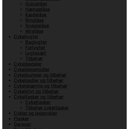
Gulvanker
Hængelåse
Kædelåse
Ringlåse
Sneglelåse
Wirelåse
Cykellygter
Baglygter
Forlygter
Lygtesæt
Tilbehør
Cykelpedaler
Cykelplejemidler
Cykelpumper og tilbehør
Cykelsadler og tilbehør
Cykelskærme og tilbehør
Cykelstyr og tilbehør
Cykeltasker og tilbehør
Cykeltasker
Tilbehør cykeltasker
Cykler og legecykler
Flasker
Garager