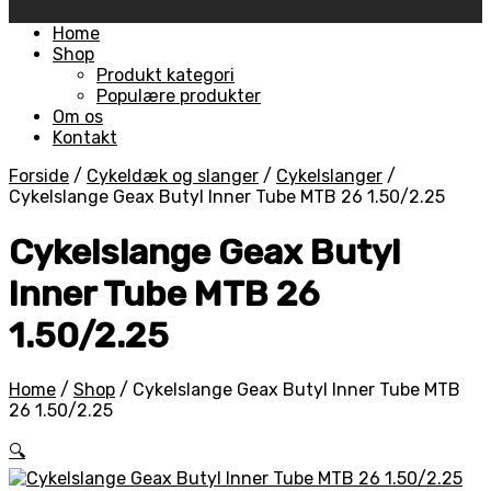
Skip
Home
to
Shop
content
Produkt kategori
Populære produkter
Om os
Kontakt
Forside
/
Cykeldæk og slanger
/
Cykelslanger
/
Cykelslange Geax Butyl Inner Tube MTB 26 1.50/2.25
Cykelslange Geax Butyl
Inner Tube MTB 26
1.50/2.25
Home
/
Shop
/
Cykelslange Geax Butyl Inner Tube MTB
26 1.50/2.25
🔍