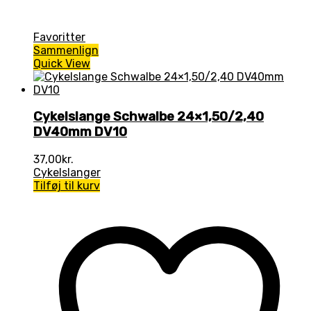
Favoritter
Sammenlign
Quick View
Cykelslange Schwalbe 24×1,50/2,40
DV40mm DV10
37,00
kr.
Cykelslanger
Tilføj til kurv