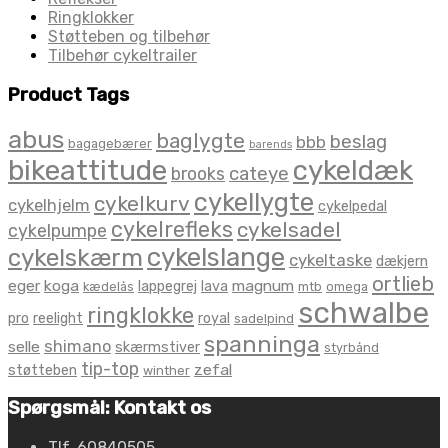
Ringklokker
Støtteben og tilbehør
Tilbehør cykeltrailer
Product Tags
abus
baglygte
beslag
bbb
bagagebærer
barends
bikeattitude
cykeldæk
brooks
cateye
cykellygte
cykelkurv
cykelhjelm
cykelpedal
cykelrefleks
cykelsadel
cykelpumpe
cykelslange
cykelskærm
cykeltaske
dækjern
ortlieb
eger
koga
magnum
lappegrej
lava
kædelås
mtb
omega
schwalbe
ringklokke
pro
reelight
royal
sadelpind
spanninga
shimano
selle
skærmstiver
styrbånd
tip-top
zefal
støtteben
winther
Spørgsmål: Kontakt os
Tlf. 60840505