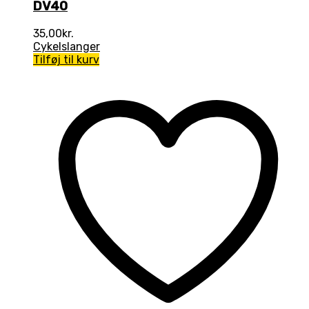
DV40
35,00
kr.
Cykelslanger
Tilføj til kurv