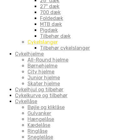
26" dæk
27" dæk
700 dæk
Foldedæk
MTB dæk
Pigdæk
Tilbehør dæk
Cykelslanger
Tilbehør cykelslanger
Cykelhjelme
All-Round hjelme
Børnehjelme
City hjelme
Junior hjelme
Skater hjelme
Cykelhjul og tilbehør
Cykelkurve og tilbehør
Cykellåse
Bøjle og kliklåse
Gulvanker
Hængelåse
Kædelåse
Ringlåse
Sneglelåse