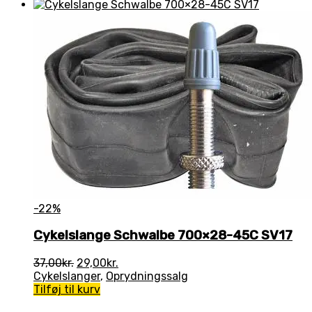
-22%
Cykelslange Schwalbe 700×28-45C SV17
Den
Den
37,00
kr.
29,00
kr.
oprindelige
aktuelle
Cykelslanger
,
Oprydningssalg
pris
pris
Tilføj til kurv
var:
er: