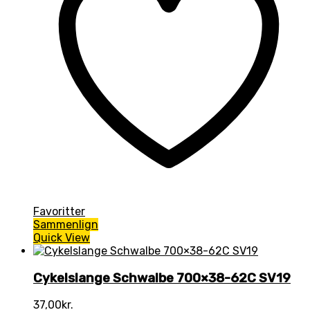
Favoritter
Sammenlign
Quick View
Cykelslange Schwalbe 700×38-62C SV19
37,00
kr.