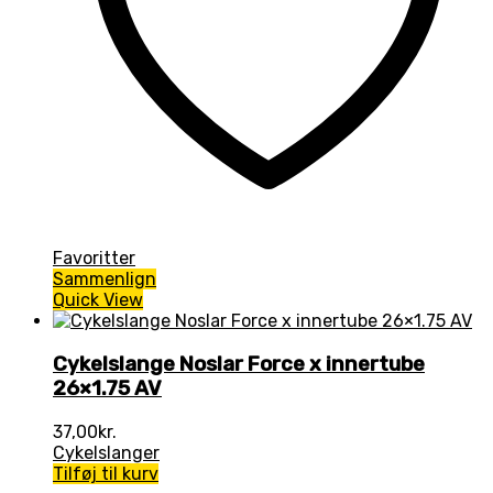
Favoritter
Sammenlign
Quick View
Cykelslange Noslar Force x innertube
26×1.75 AV
37,00
kr.
Cykelslanger
Tilføj til kurv