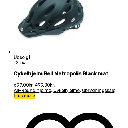
Udsolgt
-29%
Cykelhjelm Bell Metropolis Black mat
Den
Den
699,00
kr.
499,00
kr.
oprindelige
aktuelle
All-Round hjelme
,
Cykelhjelme
,
Oprydningssalg
pris
pris
Læs mere
var:
er:
699,00kr..
499,00kr..