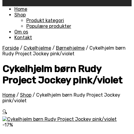
Skip
Home
to
Shop
content
Produkt kategori
Populære produkter
Om os
Kontakt
Forside
/
Cykelhjelme
/
Børnehjelme
/
Cykelhjelm børn
Rudy Project Jockey pink/violet
Cykelhjelm børn Rudy
Project Jockey pink/violet
Home
/
Shop
/
Cykelhjelm børn Rudy Project Jockey
pink/violet
🔍
-17%