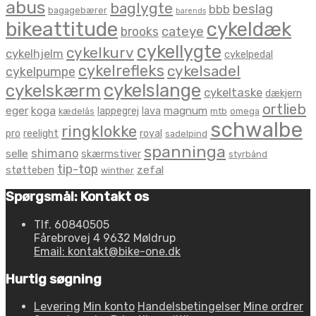
abus
baglygte
beslag
bbb
bagagebærer
barends
bikeattitude
cykeldæk
brooks
cateye
cykellygte
cykelkurv
cykelhjelm
cykelpedal
cykelrefleks
cykelsadel
cykelpumpe
cykelslange
cykelskærm
cykeltaske
dækjern
ortlieb
eger
koga
magnum
lappegrej
lava
kædelås
mtb
omega
schwalbe
ringklokke
pro
reelight
royal
sadelpind
spanninga
shimano
selle
skærmstiver
styrbånd
tip-top
zefal
støtteben
winther
Spørgsmål: Kontakt os
Tlf. 60840505
Fårebrovej 4 9632 Møldrup
Email: kontakt@bike-one.dk
Hurtig søgning
Levering
Min konto
Handelsbetingelser
Mine ordrer