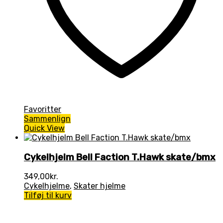
Favoritter
Sammenlign
Quick View
Cykelhjelm Bell Faction T.Hawk skate/bmx
349,00
kr.
Cykelhjelme
,
Skater hjelme
Tilføj til kurv