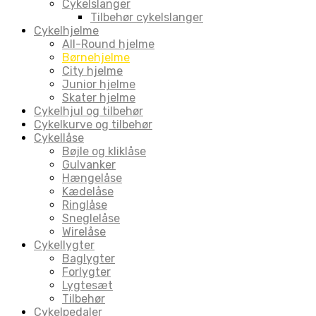
Cykelslanger
Tilbehør cykelslanger
Cykelhjelme
All-Round hjelme
Børnehjelme
City hjelme
Junior hjelme
Skater hjelme
Cykelhjul og tilbehør
Cykelkurve og tilbehør
Cykellåse
Bøjle og kliklåse
Gulvanker
Hængelåse
Kædelåse
Ringlåse
Sneglelåse
Wirelåse
Cykellygter
Baglygter
Forlygter
Lygtesæt
Tilbehør
Cykelpedaler