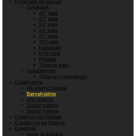
Cykeldæk og slanger
Cykeldæk
20" dæk
22" dæk
24" dæk
26" dæk
27" dæk
700 dæk
Foldedæk
MTB dæk
Pigdæk
Tilbehør dæk
Cykelslanger
Tilbehør cykelslanger
Cykelhjelme
All-Round hjelme
Børnehjelme
City hjelme
Junior hjelme
Skater hjelme
Cykelhjul og tilbehør
Cykelkurve og tilbehør
Cykellåse
Bøjle og kliklåse