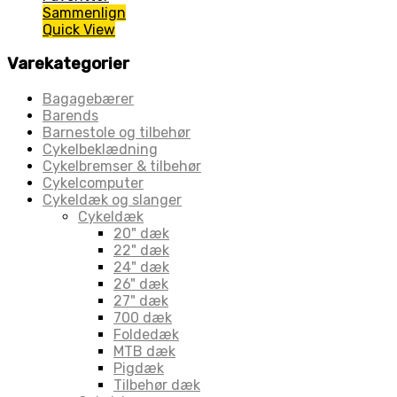
Sammenlign
Quick View
Varekategorier
Bagagebærer
Barends
Barnestole og tilbehør
Cykelbeklædning
Cykelbremser & tilbehør
Cykelcomputer
Cykeldæk og slanger
Cykeldæk
20" dæk
22" dæk
24" dæk
26" dæk
27" dæk
700 dæk
Foldedæk
MTB dæk
Pigdæk
Tilbehør dæk