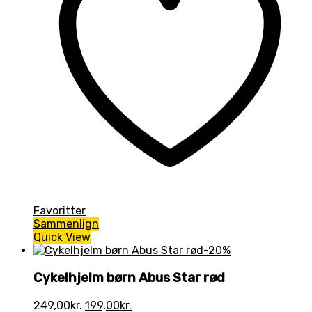
Favoritter
Sammenlign
Quick View
-20%
Cykelhjelm børn Abus Star rød
Den
Den
249,00
kr.
199,00
kr.