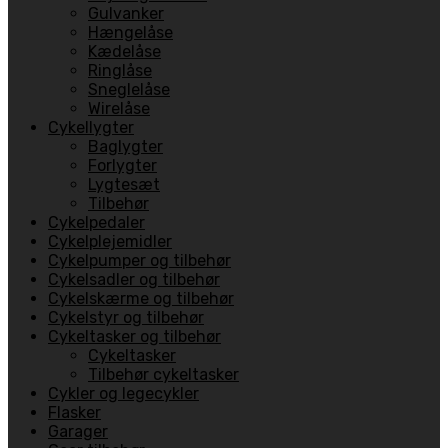
Gulvanker
Hængelåse
Kædelåse
Ringlåse
Sneglelåse
Wirelåse
Cykellygter
Baglygter
Forlygter
Lygtesæt
Tilbehør
Cykelpedaler
Cykelplejemidler
Cykelpumper og tilbehør
Cykelsadler og tilbehør
Cykelskærme og tilbehør
Cykelstyr og tilbehør
Cykeltasker og tilbehør
Cykeltasker
Tilbehør cykeltasker
Cykler og legecykler
Flasker
Garager