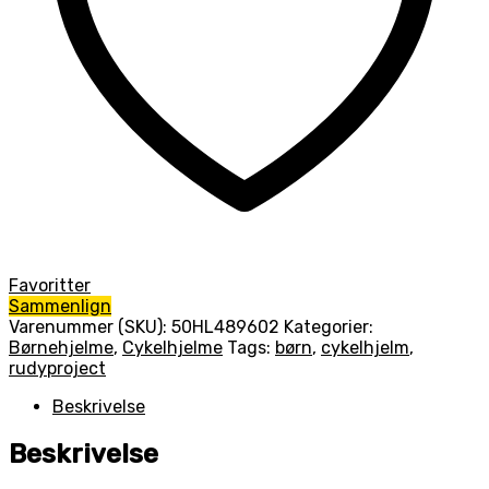
Favoritter
Sammenlign
Varenummer (SKU):
50HL489602
Kategorier:
Børnehjelme
,
Cykelhjelme
Tags:
børn
,
cykelhjelm
,
rudyproject
Beskrivelse
Beskrivelse