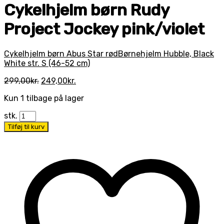
Cykelhjelm børn Rudy
Project Jockey pink/violet
Cykelhjelm børn Abus Star rød
Børnehjelm Hubble, Black
White str. S (46-52 cm)
Den
Den
299,00
kr.
249,00
kr.
oprindelige
aktuelle
Kun 1 tilbage på lager
pris
pris
var:
er:
stk.
299,00kr..
249,00kr..
Tilføj til kurv