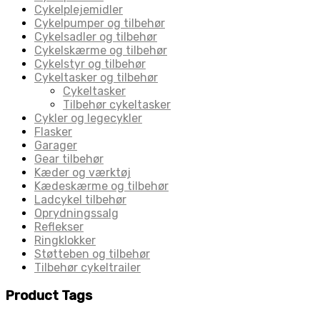
Cykelplejemidler
Cykelpumper og tilbehør
Cykelsadler og tilbehør
Cykelskærme og tilbehør
Cykelstyr og tilbehør
Cykeltasker og tilbehør
Cykeltasker
Tilbehør cykeltasker
Cykler og legecykler
Flasker
Garager
Gear tilbehør
Kæder og værktøj
Kædeskærme og tilbehør
Ladcykel tilbehør
Oprydningssalg
Reflekser
Ringklokker
Støtteben og tilbehør
Tilbehør cykeltrailer
Product Tags