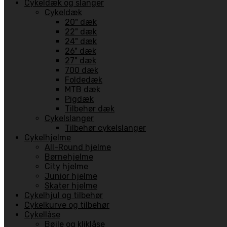
Cykeldæk og slanger
Cykeldæk
20" dæk
22" dæk
24" dæk
26" dæk
27" dæk
700 dæk
Foldedæk
MTB dæk
Pigdæk
Tilbehør dæk
Cykelslanger
Tilbehør cykelslanger
Cykelhjelme
All-Round hjelme
Børnehjelme
City hjelme
Junior hjelme
Skater hjelme
Cykelhjul og tilbehør
Cykelkurve og tilbehør
Cykellåse
Bøjle og kliklåse