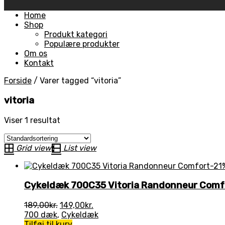
Skip
Home
to
Shop
content
Produkt kategori
Populære produkter
Om os
Kontakt
Forside
/
Varer tagged “vitoria”
vitoria
Viser 1 resultat
Grid view
List view
-21
Cykeldæk 700C35 Vitoria Randonneur Comf
Den
Den
189,00
kr.
149,00
kr.
oprindelige
aktuelle
700 dæk
,
Cykeldæk
pris
pris
Tilføj til kurv