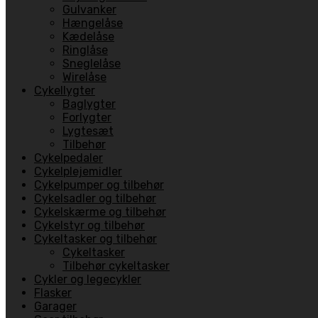
Gulvanker
Hængelåse
Kædelåse
Ringlåse
Sneglelåse
Wirelåse
Cykellygter
Baglygter
Forlygter
Lygtesæt
Tilbehør
Cykelpedaler
Cykelplejemidler
Cykelpumper og tilbehør
Cykelsadler og tilbehør
Cykelskærme og tilbehør
Cykelstyr og tilbehør
Cykeltasker og tilbehør
Cykeltasker
Tilbehør cykeltasker
Cykler og legecykler
Flasker
Garager