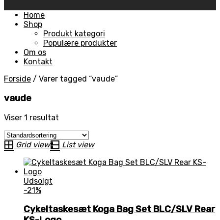
Skip
Home
to
Shop
content
Produkt kategori
Populære produkter
Om os
Kontakt
Forside
/
Varer tagged “vaude”
vaude
Viser 1 resultat
Grid view
List view
Udsolgt
-21%
Cykeltaskesæt Koga Bag Set BLC/SLV Rear