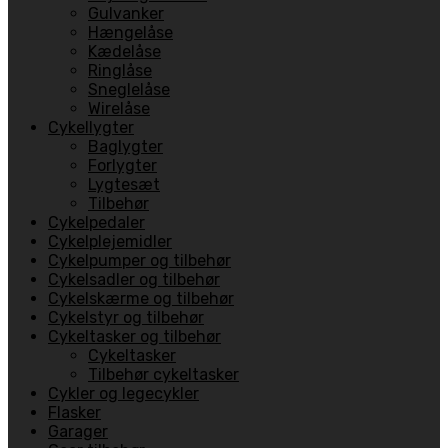
Gulvanker
Hængelåse
Kædelåse
Ringlåse
Sneglelåse
Wirelåse
Cykellygter
Baglygter
Forlygter
Lygtesæt
Tilbehør
Cykelpedaler
Cykelplejemidler
Cykelpumper og tilbehør
Cykelsadler og tilbehør
Cykelskærme og tilbehør
Cykelstyr og tilbehør
Cykeltasker og tilbehør
Cykeltasker
Tilbehør cykeltasker
Cykler og legecykler
Flasker
Garager