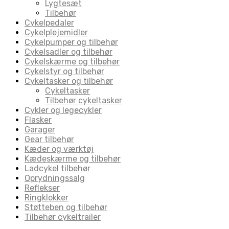
Lygtesæt
Tilbehør
Cykelpedaler
Cykelplejemidler
Cykelpumper og tilbehør
Cykelsadler og tilbehør
Cykelskærme og tilbehør
Cykelstyr og tilbehør
Cykeltasker og tilbehør
Cykeltasker
Tilbehør cykeltasker
Cykler og legecykler
Flasker
Garager
Gear tilbehør
Kæder og værktøj
Kædeskærme og tilbehør
Ladcykel tilbehør
Oprydningssalg
Reflekser
Ringklokker
Støtteben og tilbehør
Tilbehør cykeltrailer