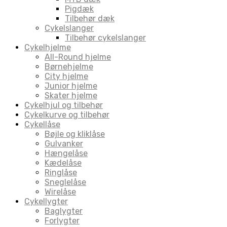
Pigdæk
Tilbehør dæk
Cykelslanger
Tilbehør cykelslanger
Cykelhjelme
All-Round hjelme
Børnehjelme
City hjelme
Junior hjelme
Skater hjelme
Cykelhjul og tilbehør
Cykelkurve og tilbehør
Cykellåse
Bøjle og kliklåse
Gulvanker
Hængelåse
Kædelåse
Ringlåse
Sneglelåse
Wirelåse
Cykellygter
Baglygter
Forlygter