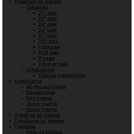
Cykeldæk og slanger
Cykeldæk
20" dæk
22" dæk
24" dæk
26" dæk
27" dæk
700 dæk
Foldedæk
MTB dæk
Pigdæk
Tilbehør dæk
Cykelslanger
Tilbehør cykelslanger
Cykelhjelme
All-Round hjelme
Børnehjelme
City hjelme
Junior hjelme
Skater hjelme
Cykelhjul og tilbehør
Cykelkurve og tilbehør
Cykellåse
Bøjle og kliklåse