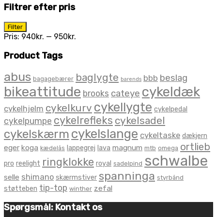
Filtrer efter pris
Mindste
Højeste
Filter
pris
pris
Pris:
940kr.
—
950kr.
Product Tags
abus
baglygte
beslag
bbb
bagagebærer
barends
bikeattitude
cykeldæk
brooks
cateye
cykellygte
cykelkurv
cykelhjelm
cykelpedal
cykelrefleks
cykelsadel
cykelpumpe
cykelslange
cykelskærm
cykeltaske
dækjern
ortlieb
eger
koga
magnum
lappegrej
lava
kædelås
mtb
omega
schwalbe
ringklokke
pro
reelight
royal
sadelpind
spanninga
shimano
selle
skærmstiver
styrbånd
tip-top
zefal
støtteben
winther
Spørgsmål: Kontakt os