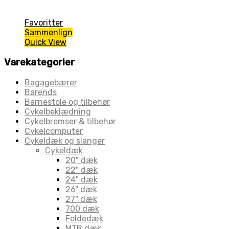
Favoritter
Sammenlign
Quick View
Varekategorier
Bagagebærer
Barends
Barnestole og tilbehør
Cykelbeklædning
Cykelbremser & tilbehør
Cykelcomputer
Cykeldæk og slanger
Cykeldæk
20" dæk
22" dæk
24" dæk
26" dæk
27" dæk
700 dæk
Foldedæk
MTB dæk