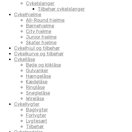
Cykelslanger
Tilbehør cykelslanger
Cykelhjelme
All-Round hjelme
Børnehjelme
City hjelme
Junior hjelme
Skater hjelme
Cykelhjul og tilbehør
Cykelkurve og tilbehør
Cykellåse
Bøjle og kliklåse
Gulvanker
Hængelåse
Kædelåse
Ringlåse
Sneglelåse
Wirelåse
Cykellygter
Baglygter
Forlygter
Lygtesæt
Tilbehør