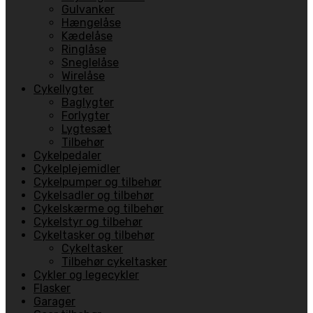
Gulvanker
Hængelåse
Kædelåse
Ringlåse
Sneglelåse
Wirelåse
Cykellygter
Baglygter
Forlygter
Lygtesæt
Tilbehør
Cykelpedaler
Cykelplejemidler
Cykelpumper og tilbehør
Cykelsadler og tilbehør
Cykelskærme og tilbehør
Cykelstyr og tilbehør
Cykeltasker og tilbehør
Cykeltasker
Tilbehør cykeltasker
Cykler og legecykler
Flasker
Garager