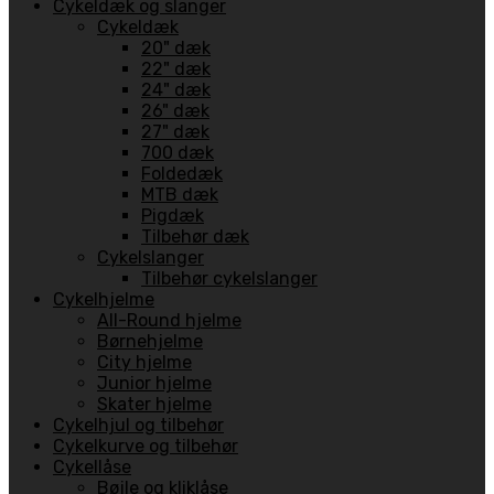
Cykeldæk og slanger
Cykeldæk
20" dæk
22" dæk
24" dæk
26" dæk
27" dæk
700 dæk
Foldedæk
MTB dæk
Pigdæk
Tilbehør dæk
Cykelslanger
Tilbehør cykelslanger
Cykelhjelme
All-Round hjelme
Børnehjelme
City hjelme
Junior hjelme
Skater hjelme
Cykelhjul og tilbehør
Cykelkurve og tilbehør
Cykellåse
Bøjle og kliklåse