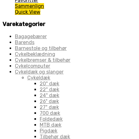
Favoritter
Sammenlign
Quick View
Varekategorier
Bagagebærer
Barends
Barnestole og tilbehør
Cykelbeklædning
Cykelbremser & tilbehør
Cykelcomputer
Cykeldæk og slanger
Cykeldæk
20" dæk
22" dæk
24" dæk
26" dæk
27" dæk
700 dæk
Foldedæk
MTB dæk
Pigdæk
Tilbehør dæk