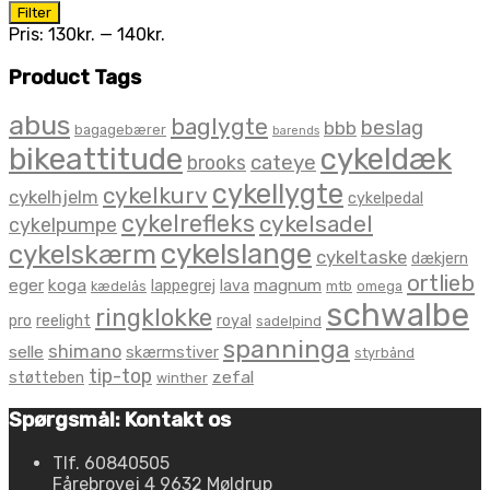
Mindste
Højeste
Filter
pris
pris
Pris:
130kr.
—
140kr.
Product Tags
abus
baglygte
beslag
bbb
bagagebærer
barends
bikeattitude
cykeldæk
brooks
cateye
cykellygte
cykelkurv
cykelhjelm
cykelpedal
cykelrefleks
cykelsadel
cykelpumpe
cykelslange
cykelskærm
cykeltaske
dækjern
ortlieb
eger
koga
magnum
lappegrej
lava
kædelås
mtb
omega
schwalbe
ringklokke
pro
reelight
royal
sadelpind
spanninga
shimano
selle
skærmstiver
styrbånd
tip-top
zefal
støtteben
winther
Spørgsmål: Kontakt os
Tlf. 60840505
Fårebrovej 4 9632 Møldrup