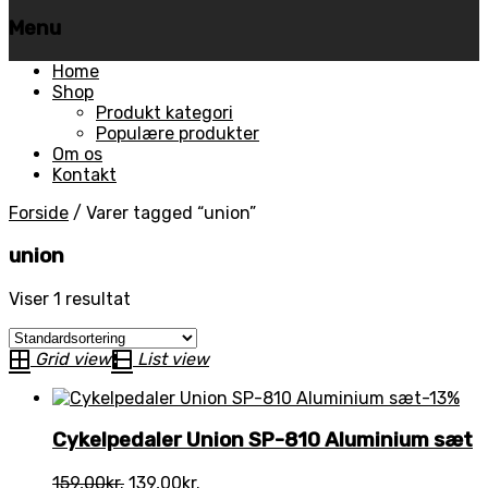
Menu
Skip
Home
to
Shop
content
Produkt kategori
Populære produkter
Om os
Kontakt
Forside
/
Varer tagged “union”
union
Viser 1 resultat
Grid view
List view
-13%
Cykelpedaler Union SP-810 Aluminium sæt
Den
Den
159,00
kr.
139,00
kr.