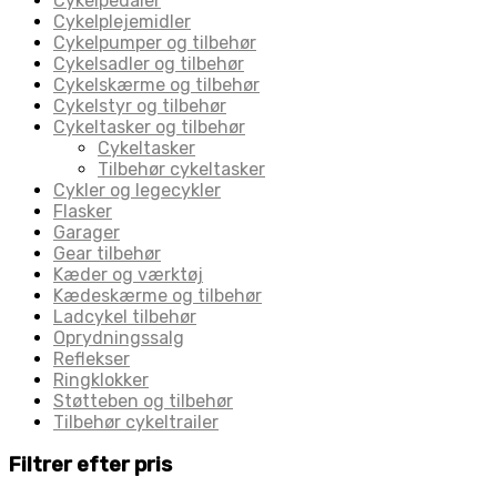
Cykelpedaler
Cykelplejemidler
Cykelpumper og tilbehør
Cykelsadler og tilbehør
Cykelskærme og tilbehør
Cykelstyr og tilbehør
Cykeltasker og tilbehør
Cykeltasker
Tilbehør cykeltasker
Cykler og legecykler
Flasker
Garager
Gear tilbehør
Kæder og værktøj
Kædeskærme og tilbehør
Ladcykel tilbehør
Oprydningssalg
Reflekser
Ringklokker
Støtteben og tilbehør
Tilbehør cykeltrailer
Filtrer efter pris