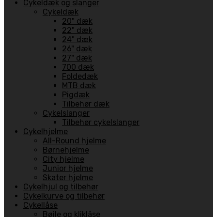
Cykeldæk og slanger
Cykeldæk
20" dæk
22" dæk
24" dæk
26" dæk
27" dæk
700 dæk
Foldedæk
MTB dæk
Pigdæk
Tilbehør dæk
Cykelslanger
Tilbehør cykelslanger
Cykelhjelme
All-Round hjelme
Børnehjelme
City hjelme
Junior hjelme
Skater hjelme
Cykelhjul og tilbehør
Cykelkurve og tilbehør
Cykellåse
Bøjle og kliklåse