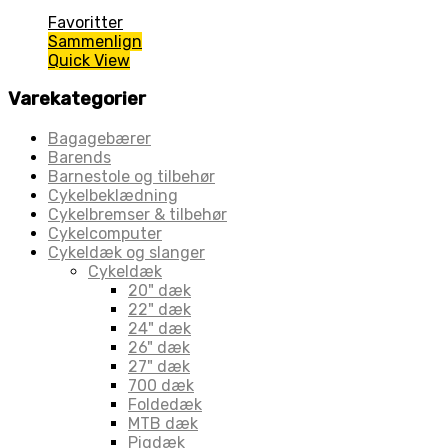
Favoritter
Sammenlign
Quick View
Varekategorier
Bagagebærer
Barends
Barnestole og tilbehør
Cykelbeklædning
Cykelbremser & tilbehør
Cykelcomputer
Cykeldæk og slanger
Cykeldæk
20" dæk
22" dæk
24" dæk
26" dæk
27" dæk
700 dæk
Foldedæk
MTB dæk
Pigdæk