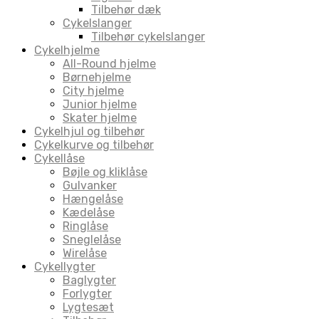
Tilbehør dæk
Cykelslanger
Tilbehør cykelslanger
Cykelhjelme
All-Round hjelme
Børnehjelme
City hjelme
Junior hjelme
Skater hjelme
Cykelhjul og tilbehør
Cykelkurve og tilbehør
Cykellåse
Bøjle og kliklåse
Gulvanker
Hængelåse
Kædelåse
Ringlåse
Sneglelåse
Wirelåse
Cykellygter
Baglygter
Forlygter
Lygtesæt