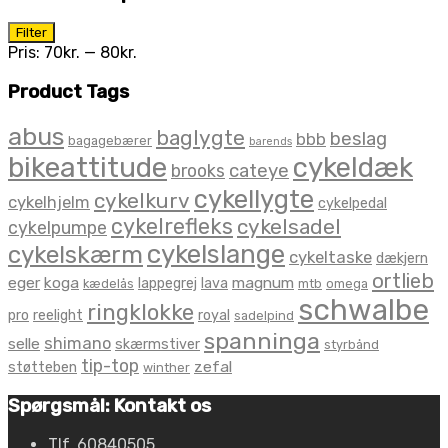
Mindste
Højeste
Filter
pris
pris
Pris:
70kr.
—
80kr.
Product Tags
abus
baglygte
beslag
bbb
bagagebærer
barends
bikeattitude
cykeldæk
brooks
cateye
cykellygte
cykelkurv
cykelhjelm
cykelpedal
cykelrefleks
cykelsadel
cykelpumpe
cykelslange
cykelskærm
cykeltaske
dækjern
ortlieb
eger
koga
magnum
lappegrej
lava
kædelås
mtb
omega
schwalbe
ringklokke
pro
reelight
royal
sadelpind
spanninga
shimano
selle
skærmstiver
styrbånd
tip-top
zefal
støtteben
winther
Spørgsmål: Kontakt os
Tlf. 60840505