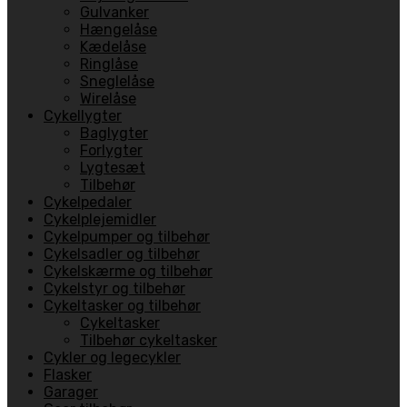
Gulvanker
Hængelåse
Kædelåse
Ringlåse
Sneglelåse
Wirelåse
Cykellygter
Baglygter
Forlygter
Lygtesæt
Tilbehør
Cykelpedaler
Cykelplejemidler
Cykelpumper og tilbehør
Cykelsadler og tilbehør
Cykelskærme og tilbehør
Cykelstyr og tilbehør
Cykeltasker og tilbehør
Cykeltasker
Tilbehør cykeltasker
Cykler og legecykler
Flasker
Garager