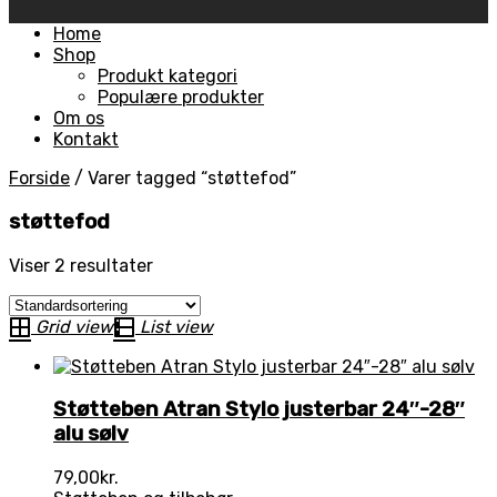
Skip
Home
to
Shop
content
Produkt kategori
Populære produkter
Om os
Kontakt
Forside
/
Varer tagged “støttefod”
støttefod
Viser 2 resultater
Grid view
List view
Støtteben Atran Stylo justerbar 24″-28″
alu sølv
79,00
kr.