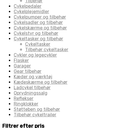
Tilbehør
Cykelpedaler
Cykelplejemidler
Cykelpumper og tilbehør
Cykelsadler og tilbehør
Cykelskærme og tilbehør
Cykelstyr og tilbehør
Cykeltasker og tilbehør
Cykeltasker
Tilbehør cykeltasker
Cykler og legecykler
Flasker
Garager
Gear tilbehør
Kæder og værktøj
Kædeskærme og tilbehør
Ladcykel tilbehør
Oprydningssalg
Reflekser
Ringklokker
Støtteben og tilbehør
Tilbehør cykeltrailer
Filtrer efter pris