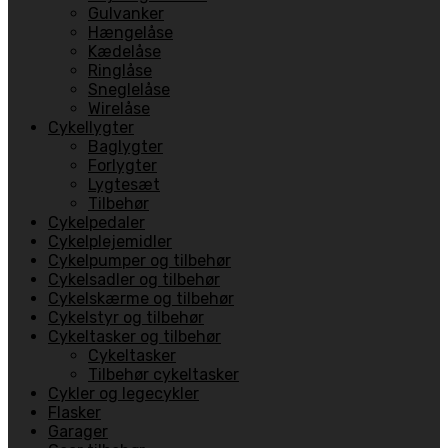
Gulvanker
Hængelåse
Kædelåse
Ringlåse
Sneglelåse
Wirelåse
Cykellygter
Baglygter
Forlygter
Lygtesæt
Tilbehør
Cykelpedaler
Cykelplejemidler
Cykelpumper og tilbehør
Cykelsadler og tilbehør
Cykelskærme og tilbehør
Cykelstyr og tilbehør
Cykeltasker og tilbehør
Cykeltasker
Tilbehør cykeltasker
Cykler og legecykler
Flasker
Garager