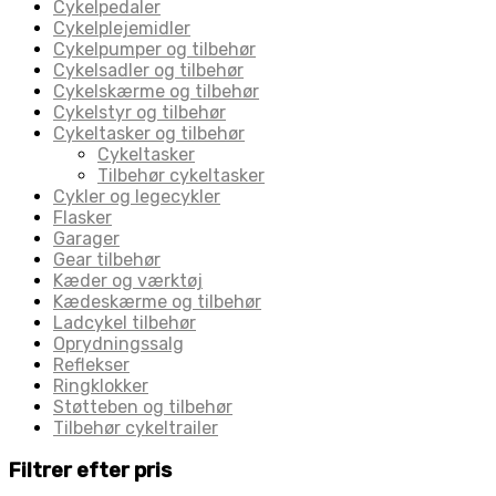
Cykelpedaler
Cykelplejemidler
Cykelpumper og tilbehør
Cykelsadler og tilbehør
Cykelskærme og tilbehør
Cykelstyr og tilbehør
Cykeltasker og tilbehør
Cykeltasker
Tilbehør cykeltasker
Cykler og legecykler
Flasker
Garager
Gear tilbehør
Kæder og værktøj
Kædeskærme og tilbehør
Ladcykel tilbehør
Oprydningssalg
Reflekser
Ringklokker
Støtteben og tilbehør
Tilbehør cykeltrailer
Filtrer efter pris