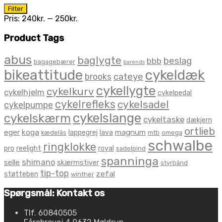
Mindste
Højeste
Filter
pris
pris
Pris:
240kr.
—
250kr.
Product Tags
abus
baglygte
beslag
bbb
bagagebærer
barends
bikeattitude
cykeldæk
brooks
cateye
cykellygte
cykelkurv
cykelhjelm
cykelpedal
cykelrefleks
cykelsadel
cykelpumpe
cykelslange
cykelskærm
cykeltaske
dækjern
ortlieb
eger
koga
magnum
lappegrej
lava
kædelås
mtb
omega
schwalbe
ringklokke
pro
reelight
royal
sadelpind
spanninga
shimano
selle
skærmstiver
styrbånd
tip-top
zefal
støtteben
winther
Spørgsmål: Kontakt os
Tlf. 60840505