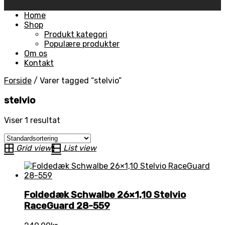
Skip
Home
to
Shop
content
Produkt kategori
Populære produkter
Om os
Kontakt
Forside
/
Varer tagged “stelvio”
stelvio
Viser 1 resultat
Grid view
List view
Foldedæk Schwalbe 26×1,10 Stelvio
RaceGuard 28-559