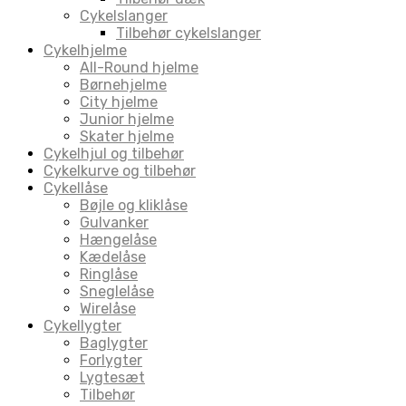
Cykelslanger
Tilbehør cykelslanger
Cykelhjelme
All-Round hjelme
Børnehjelme
City hjelme
Junior hjelme
Skater hjelme
Cykelhjul og tilbehør
Cykelkurve og tilbehør
Cykellåse
Bøjle og kliklåse
Gulvanker
Hængelåse
Kædelåse
Ringlåse
Sneglelåse
Wirelåse
Cykellygter
Baglygter
Forlygter
Lygtesæt
Tilbehør