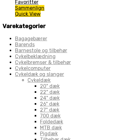
Favoritter
Sammenlign
Quick View
Varekategorier
Bagagebærer
Barends
Barnestole og tilbehør
Cykelbeklædning
Cykelbremser & tilbehør
Cykelcomputer
Cykeldæk og slanger
Cykeldæk
20" dæk
22" dæk
24" dæk
26" dæk
27" dæk
700 dæk
Foldedæk
MTB dæk
Pigdæk
Tilbehør dæk