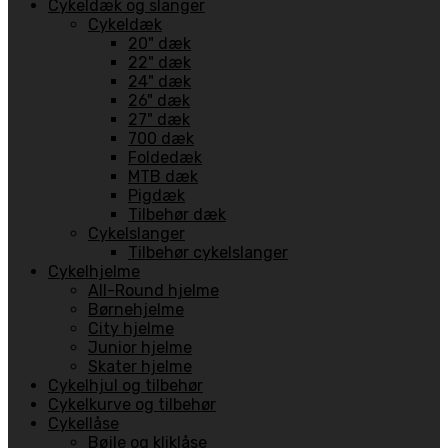
Cykeldæk og slanger
Cykeldæk
20" dæk
22" dæk
24" dæk
26" dæk
27" dæk
700 dæk
Foldedæk
MTB dæk
Pigdæk
Tilbehør dæk
Cykelslanger
Tilbehør cykelslanger
Cykelhjelme
All-Round hjelme
Børnehjelme
City hjelme
Junior hjelme
Skater hjelme
Cykelhjul og tilbehør
Cykelkurve og tilbehør
Cykellåse
Bøjle og kliklåse