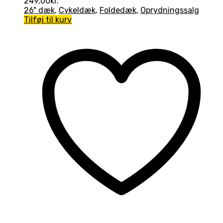
249,00
kr.
26" dæk
,
Cykeldæk
,
Foldedæk
,
Oprydningssalg
Tilføj til kurv