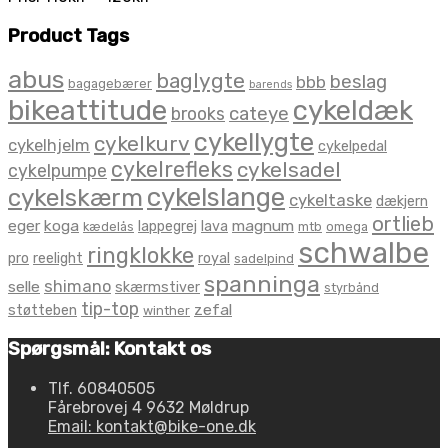
Product Tags
abus
baglygte
beslag
bbb
bagagebærer
barends
bikeattitude
cykeldæk
brooks
cateye
cykellygte
cykelkurv
cykelhjelm
cykelpedal
cykelrefleks
cykelsadel
cykelpumpe
cykelslange
cykelskærm
cykeltaske
dækjern
ortlieb
eger
koga
magnum
lappegrej
lava
kædelås
mtb
omega
schwalbe
ringklokke
pro
reelight
royal
sadelpind
spanninga
shimano
selle
skærmstiver
styrbånd
tip-top
zefal
støtteben
winther
Spørgsmål: Kontakt os
Tlf. 60840505
Fårebrovej 4 9632 Møldrup
Email: kontakt@bike-one.dk