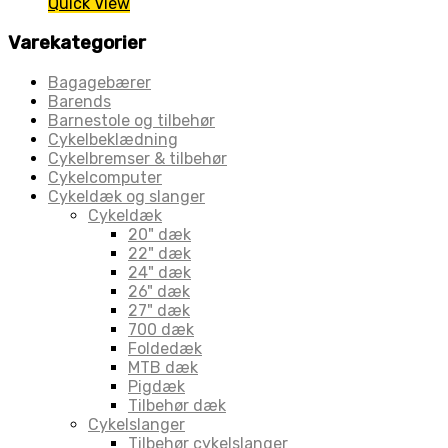
Quick View
Varekategorier
Bagagebærer
Barends
Barnestole og tilbehør
Cykelbeklædning
Cykelbremser & tilbehør
Cykelcomputer
Cykeldæk og slanger
Cykeldæk
20" dæk
22" dæk
24" dæk
26" dæk
27" dæk
700 dæk
Foldedæk
MTB dæk
Pigdæk
Tilbehør dæk
Cykelslanger
Tilbehør cykelslanger