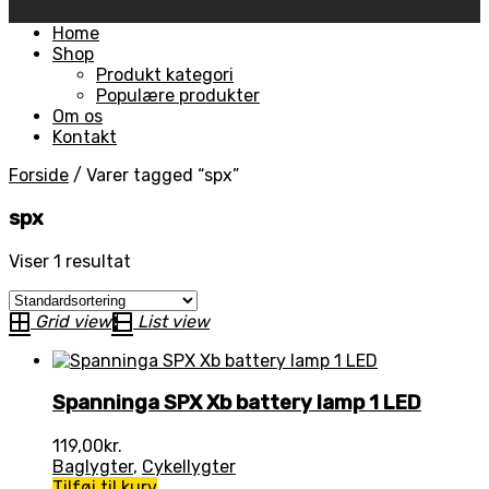
Skip
Home
to
Shop
content
Produkt kategori
Populære produkter
Om os
Kontakt
Forside
/
Varer tagged “spx”
spx
Viser 1 resultat
Grid view
List view
Spanninga SPX Xb battery lamp 1 LED
119,00
kr.
Baglygter
,
Cykellygter
Tilføj til kurv