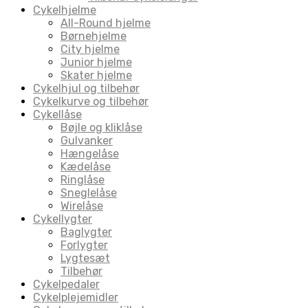
Cykelhjelme
All-Round hjelme
Børnehjelme
City hjelme
Junior hjelme
Skater hjelme
Cykelhjul og tilbehør
Cykelkurve og tilbehør
Cykellåse
Bøjle og kliklåse
Gulvanker
Hængelåse
Kædelåse
Ringlåse
Sneglelåse
Wirelåse
Cykellygter
Baglygter
Forlygter
Lygtesæt
Tilbehør
Cykelpedaler
Cykelplejemidler