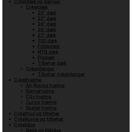
Cykeldæk og slanger
Cykeldæk
20" dæk
22" dæk
24" dæk
26" dæk
27" dæk
700 dæk
Foldedæk
MTB dæk
Pigdæk
Tilbehør dæk
Cykelslanger
Tilbehør cykelslanger
Cykelhjelme
All-Round hjelme
Børnehjelme
City hjelme
Junior hjelme
Skater hjelme
Cykelhjul og tilbehør
Cykelkurve og tilbehør
Cykellåse
Bøjle og kliklåse