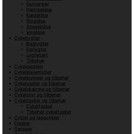
Gulvanker
Hængelåse
Kædelåse
Ringlåse
Sneglelåse
Wirelåse
Cykellygter
Baglygter
Forlygter
Lygtesæt
Tilbehør
Cykelpedaler
Cykelplejemidler
Cykelpumper og tilbehør
Cykelsadler og tilbehør
Cykelskærme og tilbehør
Cykelstyr og tilbehør
Cykeltasker og tilbehør
Cykeltasker
Tilbehør cykeltasker
Cykler og legecykler
Flasker
Garager