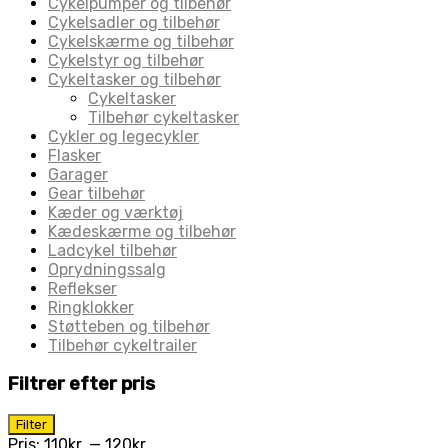
Cykelpumper og tilbehør
Cykelsadler og tilbehør
Cykelskærme og tilbehør
Cykelstyr og tilbehør
Cykeltasker og tilbehør
Cykeltasker
Tilbehør cykeltasker
Cykler og legecykler
Flasker
Garager
Gear tilbehør
Kæder og værktøj
Kædeskærme og tilbehør
Ladcykel tilbehør
Oprydningssalg
Reflekser
Ringklokker
Støtteben og tilbehør
Tilbehør cykeltrailer
Filtrer efter pris
Mindste
Højeste
Filter
pris
pris
Pris:
110kr.
—
120kr.