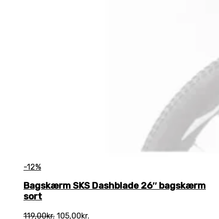
-12%
Bagskærm SKS Dashblade 26″ bagskærm
sort
Den
Den
119,00
kr.
105,00
kr.