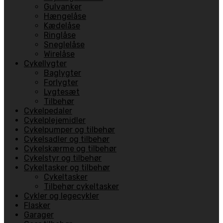
Gulvanker
Hængelåse
Kædelåse
Ringlåse
Sneglelåse
Wirelåse
Cykellygter
Baglygter
Forlygter
Lygtesæt
Tilbehør
Cykelpedaler
Cykelplejemidler
Cykelpumper og tilbehør
Cykelsadler og tilbehør
Cykelskærme og tilbehør
Cykelstyr og tilbehør
Cykeltasker og tilbehør
Cykeltasker
Tilbehør cykeltasker
Cykler og legecykler
Flasker
Garager