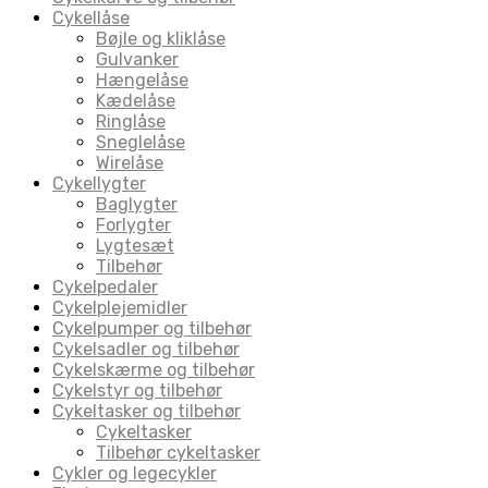
Cykellåse
Bøjle og kliklåse
Gulvanker
Hængelåse
Kædelåse
Ringlåse
Sneglelåse
Wirelåse
Cykellygter
Baglygter
Forlygter
Lygtesæt
Tilbehør
Cykelpedaler
Cykelplejemidler
Cykelpumper og tilbehør
Cykelsadler og tilbehør
Cykelskærme og tilbehør
Cykelstyr og tilbehør
Cykeltasker og tilbehør
Cykeltasker
Tilbehør cykeltasker
Cykler og legecykler