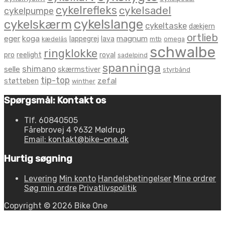
cykelrefleks
cykelsadel
cykelpumpe
cykelslange
cykelskærm
cykeltaske
dækjern
ortlieb
eger
koga
magnum
lappegrej
lava
kædelås
mtb
omega
schwalbe
ringklokke
pro
reelight
royal
sadelpind
spanninga
shimano
selle
skærmstiver
styrbånd
tip-top
zefal
støtteben
winther
Spørgsmål: Kontakt os
Tlf. 60840505
Fårebrovej 4 9632 Møldrup
Email: kontakt@bike-one.dk
Hurtig søgning
Levering
Min konto
Handelsbetingelser
Mine ordrer
Søg min ordre
Privatlivspolitik
Copyright © 2026 Bike One