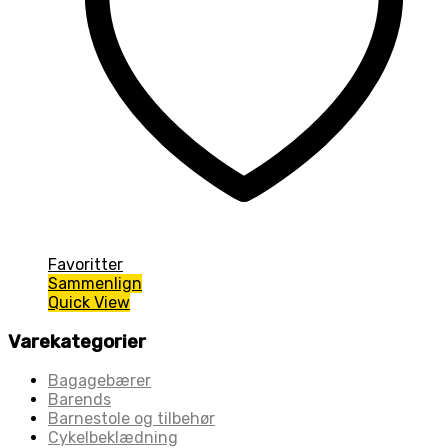
Favoritter
Sammenlign
Quick View
Varekategorier
Bagagebærer
Barends
Barnestole og tilbehør
Cykelbeklædning