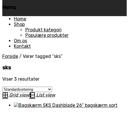
Menu
Skip
Home
to
Shop
content
Produkt kategori
Populære produkter
Om os
Kontakt
Forside
/
Varer tagged “sks”
sks
Viser 3 resultater
Grid view
List view