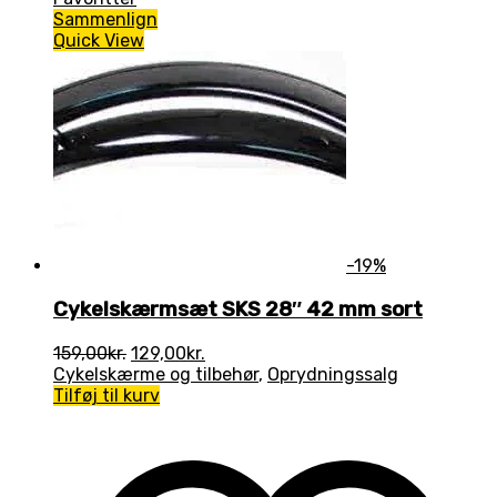
Sammenlign
Quick View
-19%
Cykelskærmsæt SKS 28″ 42 mm sort
Den
Den
159,00
kr.
129,00
kr.
oprindelige
aktuelle
Cykelskærme og tilbehør
,
Oprydningssalg
pris
pris
Tilføj til kurv
var:
er:
159,00kr..
129,00kr..