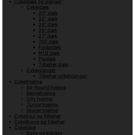
Cykeldæk og slanger
Cykeldæk
20" dæk
22" dæk
24" dæk
26" dæk
27" dæk
700 dæk
Foldedæk
MTB dæk
Pigdæk
Tilbehør dæk
Cykelslanger
Tilbehør cykelslanger
Cykelhjelme
All-Round hjelme
Børnehjelme
City hjelme
Junior hjelme
Skater hjelme
Cykelhjul og tilbehør
Cykelkurve og tilbehør
Cykellåse
Bøjle og kliklåse