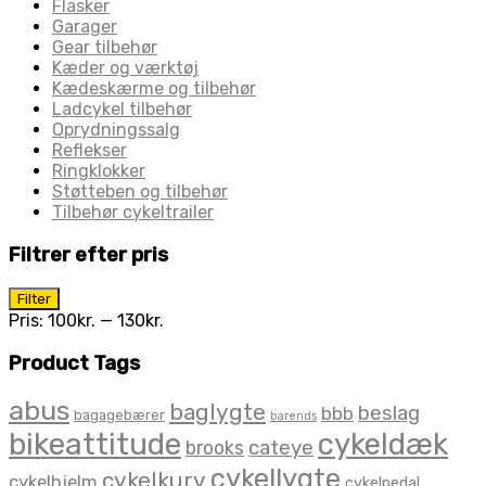
Flasker
Garager
Gear tilbehør
Kæder og værktøj
Kædeskærme og tilbehør
Ladcykel tilbehør
Oprydningssalg
Reflekser
Ringklokker
Støtteben og tilbehør
Tilbehør cykeltrailer
Filtrer efter pris
Mindste
Højeste
Filter
pris
pris
Pris:
100kr.
—
130kr.
Product Tags
abus
baglygte
beslag
bbb
bagagebærer
barends
bikeattitude
cykeldæk
brooks
cateye
cykellygte
cykelkurv
cykelhjelm
cykelpedal