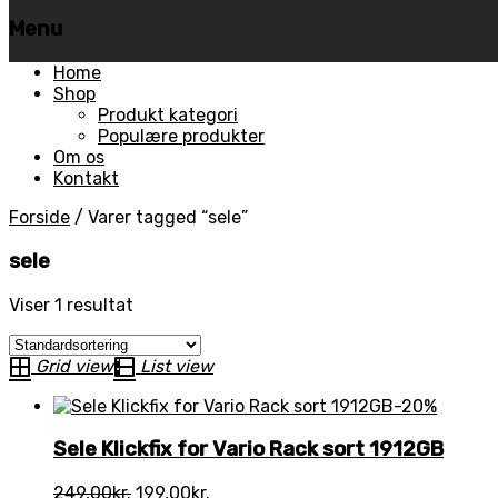
Menu
Skip
Home
to
Shop
content
Produkt kategori
Populære produkter
Om os
Kontakt
Forside
/
Varer tagged “sele”
sele
Viser 1 resultat
Grid view
List view
-20%
Sele Klickfix for Vario Rack sort 1912GB
Den
Den
249,00
kr.
199,00
kr.