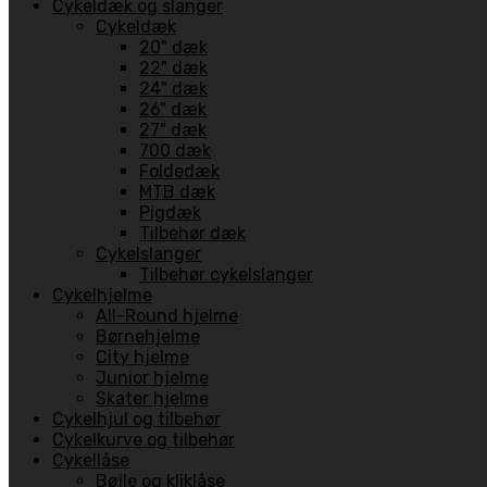
Cykeldæk og slanger
Cykeldæk
20" dæk
22" dæk
24" dæk
26" dæk
27" dæk
700 dæk
Foldedæk
MTB dæk
Pigdæk
Tilbehør dæk
Cykelslanger
Tilbehør cykelslanger
Cykelhjelme
All-Round hjelme
Børnehjelme
City hjelme
Junior hjelme
Skater hjelme
Cykelhjul og tilbehør
Cykelkurve og tilbehør
Cykellåse
Bøjle og kliklåse