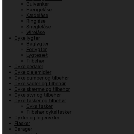
Gulvanker
Hængelåse
Kædelåse
Ringlåse
Sneglelåse
Wirelåse
Cykellygter
Baglygter
Forlygter
Lygtesæt
Tilbehør
Cykelpedaler
Cykelplejemidler
Cykelpumper og tilbehør
Cykelsadler og tilbehør
Cykelskærme og tilbehør
Cykelstyr og tilbehør
Cykeltasker og tilbehør
Cykeltasker
Tilbehør cykeltasker
Cykler og legecykler
Flasker
Garager