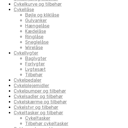
Cykelkurve og tilbehør
Cykellåse
Bøjle og kliklåse
Gulvanker
Hængelåse
Kædelåse
Ringlåse
Sneglelåse
Wirelåse
Cykellygter
Baglygter
Forlygter
Lygtesæt
Tilbehør
Cykelpedaler
Cykelplejemidler
Cykelpumper og tilbehør
Cykelsadler og tilbehør
Cykelskærme og tilbehør
Cykelstyr og tilbehør
Cykeltasker og tilbehør
Cykeltasker
Tilbehør cykeltasker