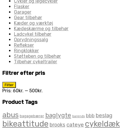
Cykler og legecykler
Flasker
Garager
Gear tilbehør
Kæder og værktøj
Kædeskærme og tilbehør
Ladcykel tilbehør
Oprydningssalg
Reflekser
Ringklokker
Støtteben og tilbehør
Tilbehør cykeltrailer
Filtrer efter pris
Mindste
Højeste
Filter
pris
pris
Pris:
60kr.
—
500kr.
Product Tags
abus
baglygte
beslag
bbb
bagagebærer
barends
bikeattitude
cykeldæk
brooks
cateye