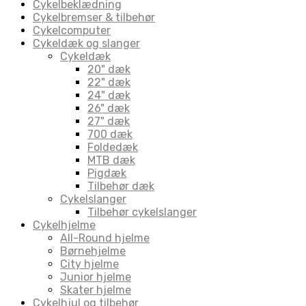
Cykelbeklædning
Cykelbremser & tilbehør
Cykelcomputer
Cykeldæk og slanger
Cykeldæk
20" dæk
22" dæk
24" dæk
26" dæk
27" dæk
700 dæk
Foldedæk
MTB dæk
Pigdæk
Tilbehør dæk
Cykelslanger
Tilbehør cykelslanger
Cykelhjelme
All-Round hjelme
Børnehjelme
City hjelme
Junior hjelme
Skater hjelme
Cykelhjul og tilbehør