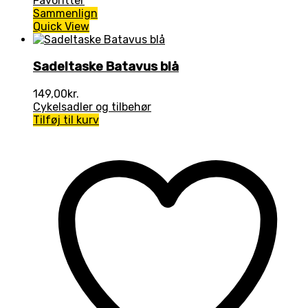
Favoritter
Sammenlign
Quick View
Sadeltaske Batavus blå
149,00
kr.
Cykelsadler og tilbehør
Tilføj til kurv