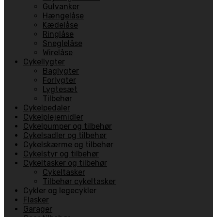
Gulvanker
Hængelåse
Kædelåse
Ringlåse
Sneglelåse
Wirelåse
Cykellygter
Baglygter
Forlygter
Lygtesæt
Tilbehør
Cykelpedaler
Cykelplejemidler
Cykelpumper og tilbehør
Cykelsadler og tilbehør
Cykelskærme og tilbehør
Cykelstyr og tilbehør
Cykeltasker og tilbehør
Cykeltasker
Tilbehør cykeltasker
Cykler og legecykler
Flasker
Garager