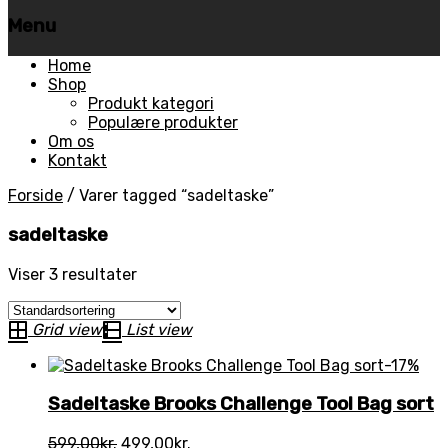
Menu
Skip
Home
to
Shop
content
Produkt kategori
Populære produkter
Om os
Kontakt
Forside
/
Varer tagged “sadeltaske”
sadeltaske
Viser 3 resultater
Grid view
List view
-17%
Sadeltaske Brooks Challenge Tool Bag sort
Den
Den
599,00
kr.
499,00
kr.