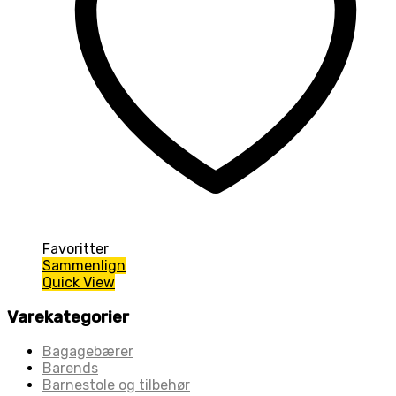
Favoritter
Sammenlign
Quick View
Varekategorier
Bagagebærer
Barends
Barnestole og tilbehør