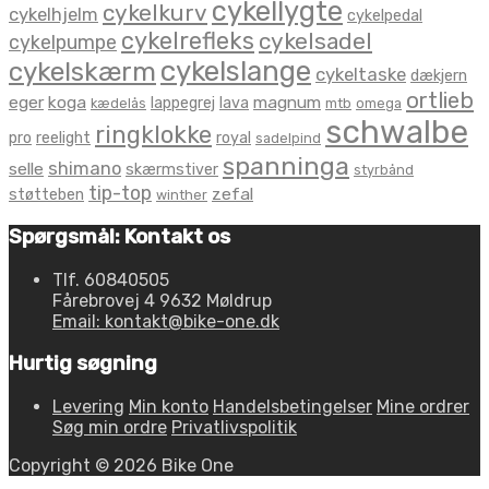
cykellygte
cykelkurv
cykelhjelm
cykelpedal
cykelrefleks
cykelsadel
cykelpumpe
cykelslange
cykelskærm
cykeltaske
dækjern
ortlieb
eger
koga
magnum
lappegrej
lava
kædelås
mtb
omega
schwalbe
ringklokke
pro
reelight
royal
sadelpind
spanninga
shimano
selle
skærmstiver
styrbånd
tip-top
zefal
støtteben
winther
Spørgsmål: Kontakt os
Tlf. 60840505
Fårebrovej 4 9632 Møldrup
Email: kontakt@bike-one.dk
Hurtig søgning
Levering
Min konto
Handelsbetingelser
Mine ordrer
Søg min ordre
Privatlivspolitik
Copyright © 2026 Bike One