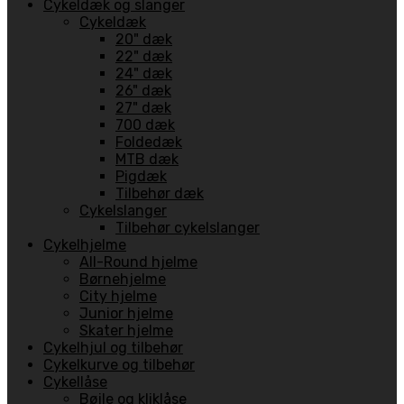
Cykeldæk og slanger
Cykeldæk
20" dæk
22" dæk
24" dæk
26" dæk
27" dæk
700 dæk
Foldedæk
MTB dæk
Pigdæk
Tilbehør dæk
Cykelslanger
Tilbehør cykelslanger
Cykelhjelme
All-Round hjelme
Børnehjelme
City hjelme
Junior hjelme
Skater hjelme
Cykelhjul og tilbehør
Cykelkurve og tilbehør
Cykellåse
Bøjle og kliklåse