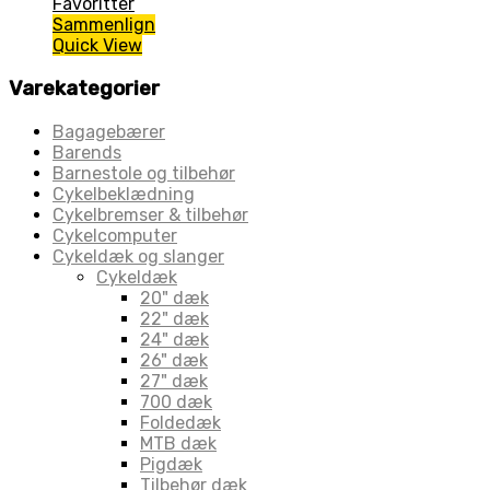
Favoritter
Sammenlign
Quick View
Varekategorier
Bagagebærer
Barends
Barnestole og tilbehør
Cykelbeklædning
Cykelbremser & tilbehør
Cykelcomputer
Cykeldæk og slanger
Cykeldæk
20" dæk
22" dæk
24" dæk
26" dæk
27" dæk
700 dæk
Foldedæk
MTB dæk
Pigdæk
Tilbehør dæk