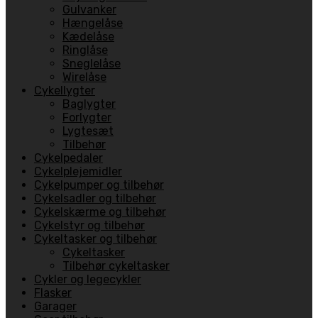
Gulvanker
Hængelåse
Kædelåse
Ringlåse
Sneglelåse
Wirelåse
Cykellygter
Baglygter
Forlygter
Lygtesæt
Tilbehør
Cykelpedaler
Cykelplejemidler
Cykelpumper og tilbehør
Cykelsadler og tilbehør
Cykelskærme og tilbehør
Cykelstyr og tilbehør
Cykeltasker og tilbehør
Cykeltasker
Tilbehør cykeltasker
Cykler og legecykler
Flasker
Garager