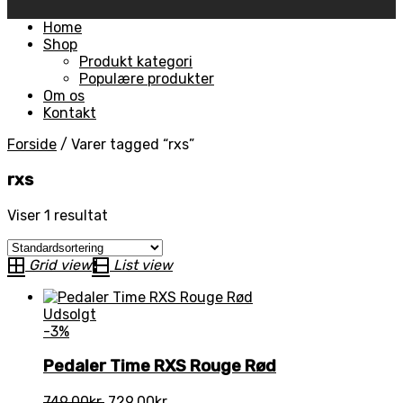
Skip
Home
to
Shop
content
Produkt kategori
Populære produkter
Om os
Kontakt
Forside
/
Varer tagged “rxs”
rxs
Viser 1 resultat
Grid view
List view
Udsolgt
-3%
Pedaler Time RXS Rouge Rød
Den
Den
749,00
kr.
729,00
kr.