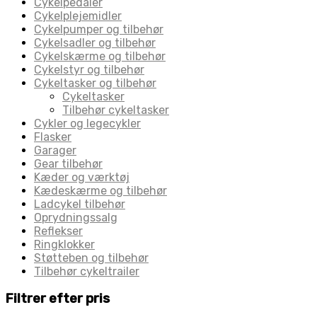
Cykelpedaler
Cykelplejemidler
Cykelpumper og tilbehør
Cykelsadler og tilbehør
Cykelskærme og tilbehør
Cykelstyr og tilbehør
Cykeltasker og tilbehør
Cykeltasker
Tilbehør cykeltasker
Cykler og legecykler
Flasker
Garager
Gear tilbehør
Kæder og værktøj
Kædeskærme og tilbehør
Ladcykel tilbehør
Oprydningssalg
Reflekser
Ringklokker
Støtteben og tilbehør
Tilbehør cykeltrailer
Filtrer efter pris