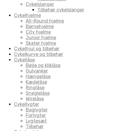
Cykelslanger
Tilbehør cykelslanger
Cykelhjelme
All-Round hjelme
Børnehjelme
City hjelme
Junior hjelme
Skater hjelme
Cykelhjul og tilbehør
Cykelkurve og tilbehør
Cykellåse
Bøjle og kliklåse
Gulvanker
Hængelåse
Kædelåse
Ringlåse
Sneglelåse
Wirelåse
Cykellygter
Baglygter
Forlygter
Lygtesæt
Tilbehør