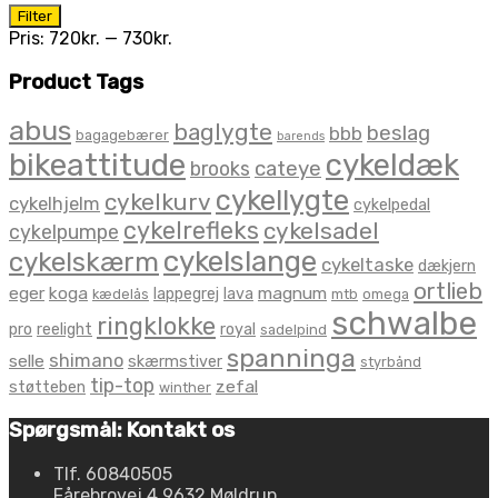
Mindste
Højeste
Filter
pris
pris
Pris:
720kr.
—
730kr.
Product Tags
abus
baglygte
beslag
bbb
bagagebærer
barends
bikeattitude
cykeldæk
brooks
cateye
cykellygte
cykelkurv
cykelhjelm
cykelpedal
cykelrefleks
cykelsadel
cykelpumpe
cykelslange
cykelskærm
cykeltaske
dækjern
ortlieb
eger
koga
magnum
lappegrej
lava
kædelås
mtb
omega
schwalbe
ringklokke
pro
reelight
royal
sadelpind
spanninga
shimano
selle
skærmstiver
styrbånd
tip-top
zefal
støtteben
winther
Spørgsmål: Kontakt os
Tlf. 60840505
Fårebrovej 4 9632 Møldrup