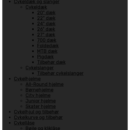
Cykeldæk og slanger
Cykeldæk
20" dæk
22" dæk
24" dæk
26" dæk
27" dæk
700 dæk
Foldedæk
MTB dæk
Pigdæk
Tilbehør dæk
Cykelslanger
Tilbehør cykelslanger
Cykelhjelme
All-Round hjelme
Børnehjelme
City hjelme
Junior hjelme
Skater hjelme
Cykelhjul og tilbehør
Cykelkurve og tilbehør
Cykellåse
Bøjle og kliklåse