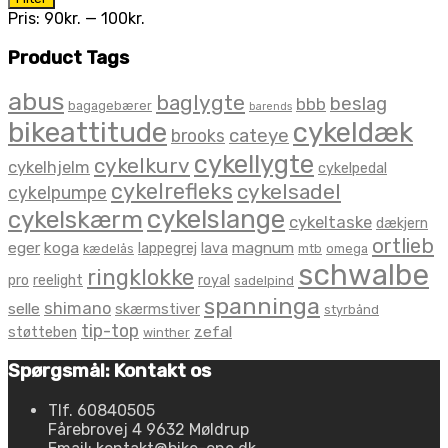
pris
pris
Pris:
90kr.
—
100kr.
Product Tags
abus
baglygte
beslag
bbb
bagagebærer
barends
bikeattitude
cykeldæk
brooks
cateye
cykellygte
cykelkurv
cykelhjelm
cykelpedal
cykelrefleks
cykelsadel
cykelpumpe
cykelslange
cykelskærm
cykeltaske
dækjern
ortlieb
eger
koga
magnum
lappegrej
lava
kædelås
mtb
omega
schwalbe
ringklokke
pro
reelight
royal
sadelpind
spanninga
shimano
selle
skærmstiver
styrbånd
tip-top
zefal
støtteben
winther
Spørgsmål: Kontakt os
Tlf. 60840505
Fårebrovej 4 9632 Møldrup