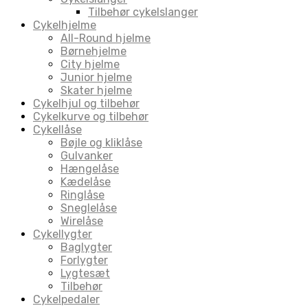
Tilbehør cykelslanger
Cykelhjelme
All-Round hjelme
Børnehjelme
City hjelme
Junior hjelme
Skater hjelme
Cykelhjul og tilbehør
Cykelkurve og tilbehør
Cykellåse
Bøjle og kliklåse
Gulvanker
Hængelåse
Kædelåse
Ringlåse
Sneglelåse
Wirelåse
Cykellygter
Baglygter
Forlygter
Lygtesæt
Tilbehør
Cykelpedaler