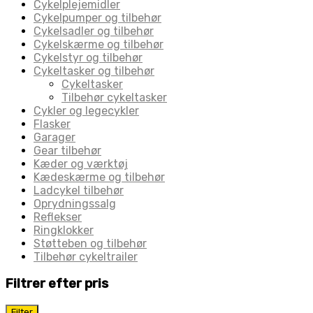
Cykelplejemidler
Cykelpumper og tilbehør
Cykelsadler og tilbehør
Cykelskærme og tilbehør
Cykelstyr og tilbehør
Cykeltasker og tilbehør
Cykeltasker
Tilbehør cykeltasker
Cykler og legecykler
Flasker
Garager
Gear tilbehør
Kæder og værktøj
Kædeskærme og tilbehør
Ladcykel tilbehør
Oprydningssalg
Reflekser
Ringklokker
Støtteben og tilbehør
Tilbehør cykeltrailer
Filtrer efter pris
Mindste
Højeste
Filter