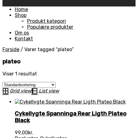
Skip
Home
to
Shop
content
Produkt kategori
Populære produkter
Om os
Kontakt
Forside
/
Varer tagged “plateo”
plateo
Viser 1 resultat
Grid view
List view
Cykellygte Spanninga Rear Ligth Plateo
Black
99,00
kr.