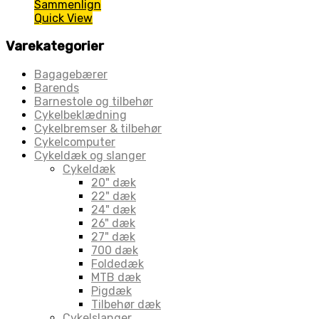
Sammenlign
Quick View
Varekategorier
Bagagebærer
Barends
Barnestole og tilbehør
Cykelbeklædning
Cykelbremser & tilbehør
Cykelcomputer
Cykeldæk og slanger
Cykeldæk
20" dæk
22" dæk
24" dæk
26" dæk
27" dæk
700 dæk
Foldedæk
MTB dæk
Pigdæk
Tilbehør dæk
Cykelslanger