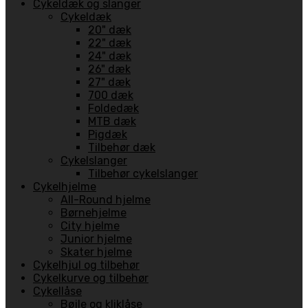
Cykeldæk og slanger
Cykeldæk
20" dæk
22" dæk
24" dæk
26" dæk
27" dæk
700 dæk
Foldedæk
MTB dæk
Pigdæk
Tilbehør dæk
Cykelslanger
Tilbehør cykelslanger
Cykelhjelme
All-Round hjelme
Børnehjelme
City hjelme
Junior hjelme
Skater hjelme
Cykelhjul og tilbehør
Cykelkurve og tilbehør
Cykellåse
Bøjle og kliklåse