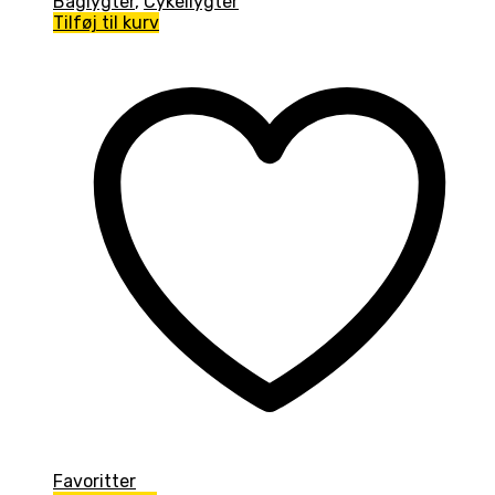
Baglygter
,
Cykellygter
Tilføj til kurv
Favoritter