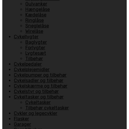
Gulvanker
Hængelåse
Kædelåse
Ringlåse
Sneglelåse
Wirelåse
Cykellygter
Baglygter
Forlygter
Lygtesæt
Tilbehør
Cykelpedaler
Cykelplejemidler
Cykelpumper og tilbehør
Cykelsadler og tilbehør
Cykelskærme og tilbehør
Cykelstyr og tilbehør
Cykeltasker og tilbehør
Cykeltasker
Tilbehør cykeltasker
Cykler og legecykler
Flasker
Garager