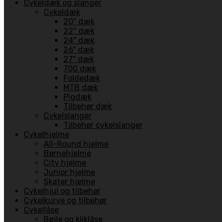
Cykeldæk og slanger
Cykeldæk
20" dæk
22" dæk
24" dæk
26" dæk
27" dæk
700 dæk
Foldedæk
MTB dæk
Pigdæk
Tilbehør dæk
Cykelslanger
Tilbehør cykelslanger
Cykelhjelme
All-Round hjelme
Børnehjelme
City hjelme
Junior hjelme
Skater hjelme
Cykelhjul og tilbehør
Cykelkurve og tilbehør
Cykellåse
Bøjle og kliklåse