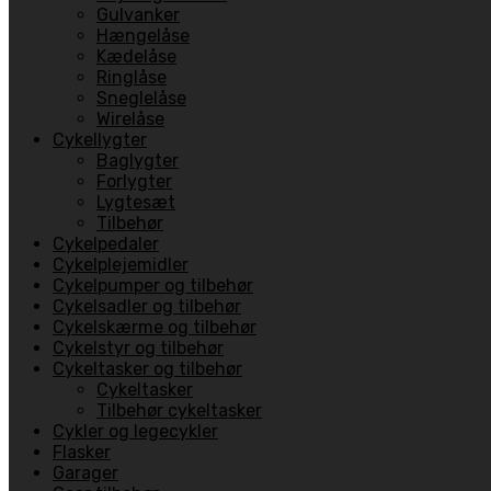
Gulvanker
Hængelåse
Kædelåse
Ringlåse
Sneglelåse
Wirelåse
Cykellygter
Baglygter
Forlygter
Lygtesæt
Tilbehør
Cykelpedaler
Cykelplejemidler
Cykelpumper og tilbehør
Cykelsadler og tilbehør
Cykelskærme og tilbehør
Cykelstyr og tilbehør
Cykeltasker og tilbehør
Cykeltasker
Tilbehør cykeltasker
Cykler og legecykler
Flasker
Garager