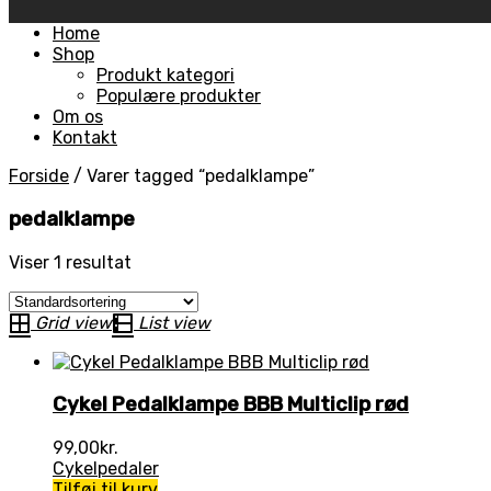
Skip
Home
to
Shop
content
Produkt kategori
Populære produkter
Om os
Kontakt
Forside
/
Varer tagged “pedalklampe”
pedalklampe
Viser 1 resultat
Grid view
List view
Cykel Pedalklampe BBB Multiclip rød
99,00
kr.
Cykelpedaler
Tilføj til kurv