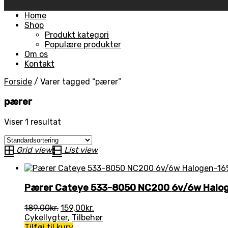
Skip
Home
to
Shop
content
Produkt kategori
Populære produkter
Om os
Kontakt
Forside
/
Varer tagged “pærer”
pærer
Viser 1 resultat
Grid view
List view
-16
Pærer Cateye 533-8050 NC200 6v/6w Halo
Den
Den
189,00
kr.
159,00
kr.
oprindelige
aktuelle
Cykellygter
,
Tilbehør
pris
pris
Tilføj til kurv