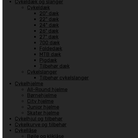
Cykeldæk og slanger
Cykeldæk
20" dæk
22" dæk
24" dæk
26" dæk
27" dæk
700 dæk
Foldedæk
MTB dæk
Pigdæk
Tilbehør dæk
Cykelslanger
Tilbehør cykelslanger
Cykelhjelme
All-Round hjelme
Børnehjelme
City hjelme
Junior hjelme
Skater hjelme
Cykelhjul og tilbehør
Cykelkurve og tilbehør
Cykellåse
Bøjle og kliklåse