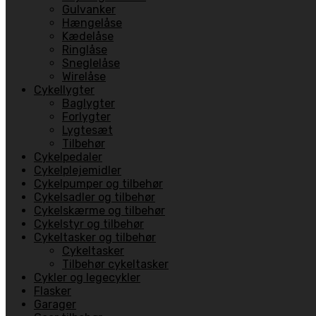
Gulvanker
Hængelåse
Kædelåse
Ringlåse
Sneglelåse
Wirelåse
Cykellygter
Baglygter
Forlygter
Lygtesæt
Tilbehør
Cykelpedaler
Cykelplejemidler
Cykelpumper og tilbehør
Cykelsadler og tilbehør
Cykelskærme og tilbehør
Cykelstyr og tilbehør
Cykeltasker og tilbehør
Cykeltasker
Tilbehør cykeltasker
Cykler og legecykler
Flasker
Garager