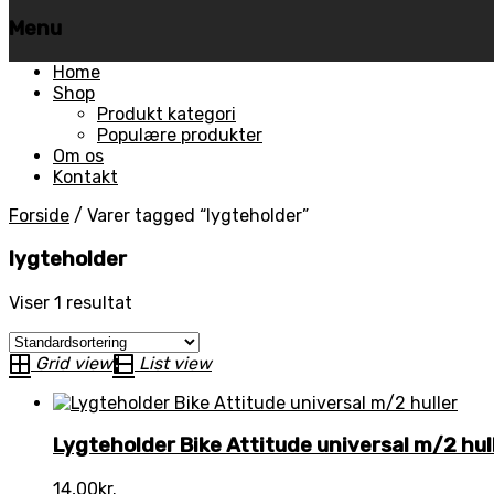
Menu
Skip
Home
to
Shop
content
Produkt kategori
Populære produkter
Om os
Kontakt
Forside
/
Varer tagged “lygteholder”
lygteholder
Viser 1 resultat
Grid view
List view
Lygteholder Bike Attitude universal m/2 hul
14,00
kr.