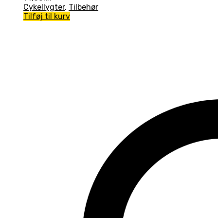
Cykellygter
,
Tilbehør
Tilføj til kurv