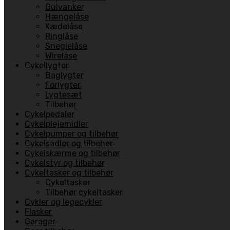
Gulvanker
Hængelåse
Kædelåse
Ringlåse
Sneglelåse
Wirelåse
Cykellygter
Baglygter
Forlygter
Lygtesæt
Tilbehør
Cykelpedaler
Cykelplejemidler
Cykelpumper og tilbehør
Cykelsadler og tilbehør
Cykelskærme og tilbehør
Cykelstyr og tilbehør
Cykeltasker og tilbehør
Cykeltasker
Tilbehør cykeltasker
Cykler og legecykler
Flasker
Garager