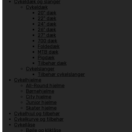
Cykeldæk og slanger
Cykeldæk
20" dæk
22" dæk
24" dæk
26" dæk
27" dæk
700 dæk
Foldedæk
MTB dæk
Pigdæk
Tilbehør dæk
Cykelslanger
Tilbehør cykelslanger
Cykelhjelme
All-Round hjelme
Børnehjelme
City hjelme
Junior hjelme
Skater hjelme
Cykelhjul og tilbehør
Cykelkurve og tilbehør
Cykellåse
Bøjle og kliklåse