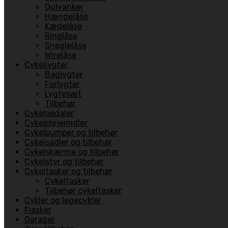
Gulvanker
Hængelåse
Kædelåse
Ringlåse
Sneglelåse
Wirelåse
Cykellygter
Baglygter
Forlygter
Lygtesæt
Tilbehør
Cykelpedaler
Cykelplejemidler
Cykelpumper og tilbehør
Cykelsadler og tilbehør
Cykelskærme og tilbehør
Cykelstyr og tilbehør
Cykeltasker og tilbehør
Cykeltasker
Tilbehør cykeltasker
Cykler og legecykler
Flasker
Garager