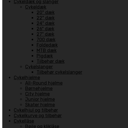
Cykeldæk og slanger
Cykeldæk
20" dæk
22" dæk
24" dæk
26" dæk
27" dæk
700 dæk
Foldedæk
MTB dæk
Pigdæk
Tilbehør dæk
Cykelslanger
Tilbehør cykelslanger
Cykelhjelme
All-Round hjelme
Børnehjelme
City hjelme
Junior hjelme
Skater hjelme
Cykelhjul og tilbehør
Cykelkurve og tilbehør
Cykellåse
Bøjle og kliklåse