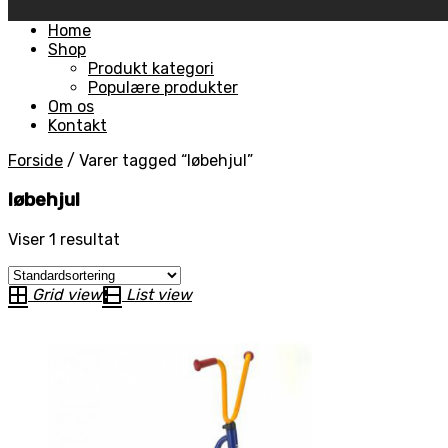
Skip
Home
to
Shop
content
Produkt kategori
Populære produkter
Om os
Kontakt
Forside
/
Varer tagged “løbehjul”
løbehjul
Viser 1 resultat
Grid view
List view