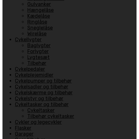
Gulvanker
Hængelåse
Kædelåse
Ringlåse
Sneglelåse
Wirelåse
Cykellygter
Baglygter
Forlygter
Lygtesæt
Tilbehør
Cykelpedaler
Cykelplejemidler
Cykelpumper og tilbehør
Cykelsadler og tilbehør
Cykelskærme og tilbehør
Cykelstyr og tilbehør
Cykeltasker og tilbehør
Cykeltasker
Tilbehør cykeltasker
Cykler og legecykler
Flasker
Garager