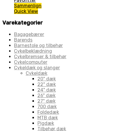
Favoritter
Sammenlign
Quick View
Varekategorier
Bagagebærer
Barends
Barnestole og tilbehør
Cykelbeklædning
Cykelbremser & tilbehør
Cykelcomputer
Cykeldæk og slanger
Cykeldæk
20" dæk
22" dæk
24" dæk
26" dæk
27" dæk
700 dæk
Foldedæk
MTB dæk
Pigdæk
Tilbehør dæk