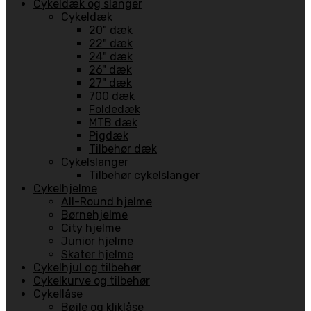
Cykeldæk og slanger
Cykeldæk
20" dæk
22" dæk
24" dæk
26" dæk
27" dæk
700 dæk
Foldedæk
MTB dæk
Pigdæk
Tilbehør dæk
Cykelslanger
Tilbehør cykelslanger
Cykelhjelme
All-Round hjelme
Børnehjelme
City hjelme
Junior hjelme
Skater hjelme
Cykelhjul og tilbehør
Cykelkurve og tilbehør
Cykellåse
Bøjle og kliklåse