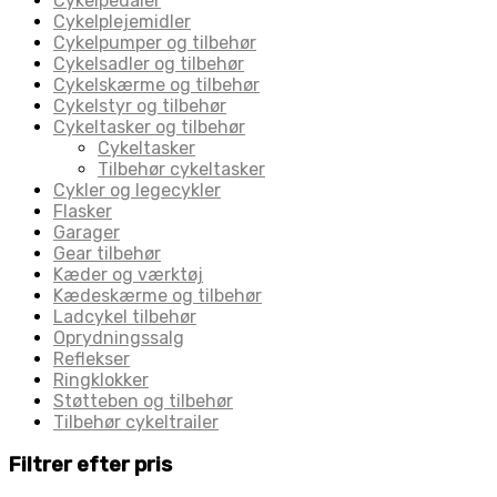
Cykelpedaler
Cykelplejemidler
Cykelpumper og tilbehør
Cykelsadler og tilbehør
Cykelskærme og tilbehør
Cykelstyr og tilbehør
Cykeltasker og tilbehør
Cykeltasker
Tilbehør cykeltasker
Cykler og legecykler
Flasker
Garager
Gear tilbehør
Kæder og værktøj
Kædeskærme og tilbehør
Ladcykel tilbehør
Oprydningssalg
Reflekser
Ringklokker
Støtteben og tilbehør
Tilbehør cykeltrailer
Filtrer efter pris