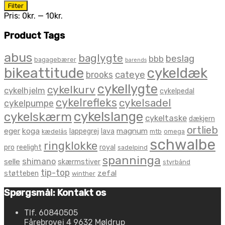
Mindste
Højeste
Filter
pris
pris
Pris:
0kr.
—
10kr.
Product Tags
abus
baglygte
beslag
bbb
bagagebærer
barends
bikeattitude
cykeldæk
brooks
cateye
cykellygte
cykelkurv
cykelhjelm
cykelpedal
cykelrefleks
cykelsadel
cykelpumpe
cykelslange
cykelskærm
cykeltaske
dækjern
ortlieb
eger
koga
magnum
lappegrej
lava
kædelås
mtb
omega
schwalbe
ringklokke
pro
reelight
royal
sadelpind
spanninga
shimano
selle
skærmstiver
styrbånd
tip-top
zefal
støtteben
winther
Spørgsmål: Kontakt os
Tlf. 60840505
Fårebrovej 4 9632 Møldrup