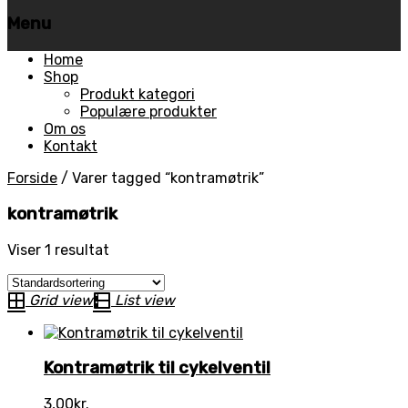
Menu
Skip
Home
to
Shop
content
Produkt kategori
Populære produkter
Om os
Kontakt
Forside
/
Varer tagged “kontramøtrik”
kontramøtrik
Viser 1 resultat
Grid view
List view
Kontramøtrik til cykelventil
3,00
kr.