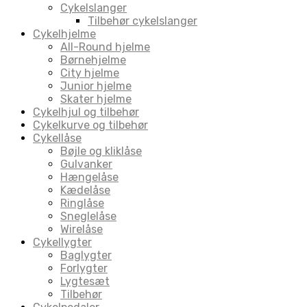
Cykelslanger
Tilbehør cykelslanger
Cykelhjelme
All-Round hjelme
Børnehjelme
City hjelme
Junior hjelme
Skater hjelme
Cykelhjul og tilbehør
Cykelkurve og tilbehør
Cykellåse
Bøjle og kliklåse
Gulvanker
Hængelåse
Kædelåse
Ringlåse
Sneglelåse
Wirelåse
Cykellygter
Baglygter
Forlygter
Lygtesæt
Tilbehør