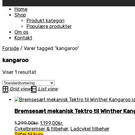
Skip
Home
to
Shop
content
Produkt kategori
Populære produkter
Om os
Kontakt
Forside
/
Varer tagged “kangaroo”
kangaroo
Viser 1 resultat
Grid view
List view
Bremsesæt mekanisk Tektro til Winther Kan
Den
Den
1.299,00
kr.
1.199,00
kr.
oprindelige
aktuelle
Cykelbremser & tilbehør
,
Ladcykel tilbehør
pris
pris
Tilføj til kurv