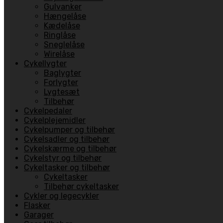
Gulvanker
Hængelåse
Kædelåse
Ringlåse
Sneglelåse
Wirelåse
Cykellygter
Baglygter
Forlygter
Lygtesæt
Tilbehør
Cykelpedaler
Cykelplejemidler
Cykelpumper og tilbehør
Cykelsadler og tilbehør
Cykelskærme og tilbehør
Cykelstyr og tilbehør
Cykeltasker og tilbehør
Cykeltasker
Tilbehør cykeltasker
Cykler og legecykler
Flasker
Garager