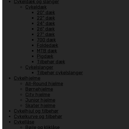
Cykeldæk og slanger
Cykeldæk
20" dæk
22" dæk
24" dæk
26" dæk
27" dæk
700 dæk
Foldedæk
MTB dæk
Pigdæk
Tilbehør dæk
Cykelslanger
Tilbehør cykelslanger
Cykelhjelme
All-Round hjelme
Børnehjelme
City hjelme
Junior hjelme
Skater hjelme
Cykelhjul og tilbehør
Cykelkurve og tilbehør
Cykellåse
Bøjle og kliklåse