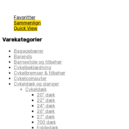
Favoritter
Sammenlign
Quick View
Varekategorier
Bagagebærer
Barends
Barnestole og tilbehør
Cykelbeklædning
Cykelbremser & tilbehør
Cykelcomputer
Cykeldæk og slanger
Cykeldæk
20" dæk
22" dæk
24" dæk
26" dæk
27" dæk
700 dæk
Foldedæk