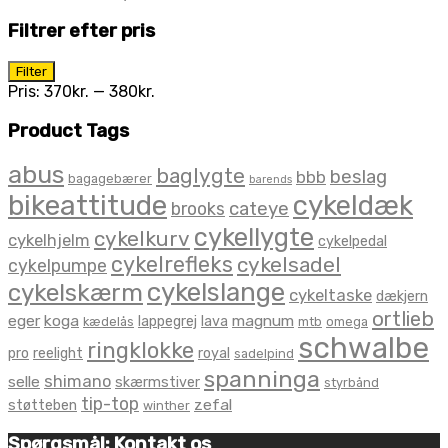
Filtrer efter pris
Mindste
Højeste
Filter
pris
pris
Pris:
370kr.
—
380kr.
Product Tags
abus
baglygte
beslag
bbb
bagagebærer
barends
bikeattitude
cykeldæk
brooks
cateye
cykellygte
cykelkurv
cykelhjelm
cykelpedal
cykelrefleks
cykelsadel
cykelpumpe
cykelslange
cykelskærm
cykeltaske
dækjern
ortlieb
eger
koga
magnum
lappegrej
lava
kædelås
mtb
omega
schwalbe
ringklokke
pro
reelight
royal
sadelpind
spanninga
shimano
selle
skærmstiver
styrbånd
tip-top
zefal
støtteben
winther
Spørgsmål: Kontakt os