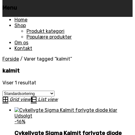
Menu
Skip
Home
to
Shop
content
Produkt kategori
Populære produkter
Om os
Kontakt
Forside
/
Varer tagged “kalmit”
kalmit
Viser 1 resultat
Grid view
List view
Udsolgt
-16%
Cykellygte Sigma Kalmit forlygte diode