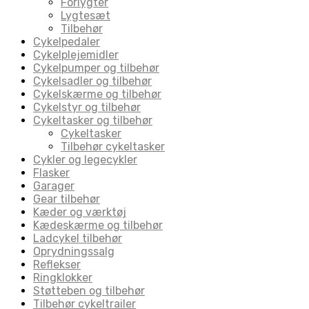
Forlygter
Lygtesæt
Tilbehør
Cykelpedaler
Cykelplejemidler
Cykelpumper og tilbehør
Cykelsadler og tilbehør
Cykelskærme og tilbehør
Cykelstyr og tilbehør
Cykeltasker og tilbehør
Cykeltasker
Tilbehør cykeltasker
Cykler og legecykler
Flasker
Garager
Gear tilbehør
Kæder og værktøj
Kædeskærme og tilbehør
Ladcykel tilbehør
Oprydningssalg
Reflekser
Ringklokker
Støtteben og tilbehør
Tilbehør cykeltrailer