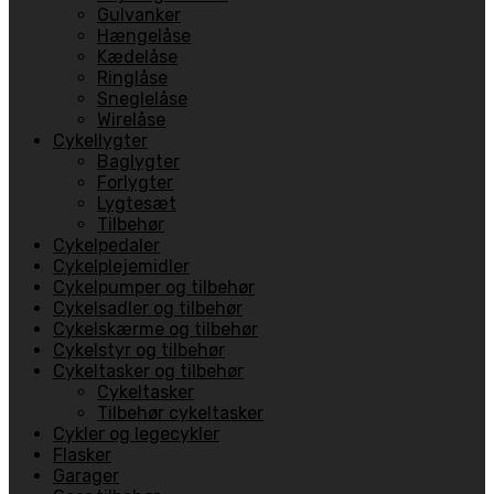
Gulvanker
Hængelåse
Kædelåse
Ringlåse
Sneglelåse
Wirelåse
Cykellygter
Baglygter
Forlygter
Lygtesæt
Tilbehør
Cykelpedaler
Cykelplejemidler
Cykelpumper og tilbehør
Cykelsadler og tilbehør
Cykelskærme og tilbehør
Cykelstyr og tilbehør
Cykeltasker og tilbehør
Cykeltasker
Tilbehør cykeltasker
Cykler og legecykler
Flasker
Garager