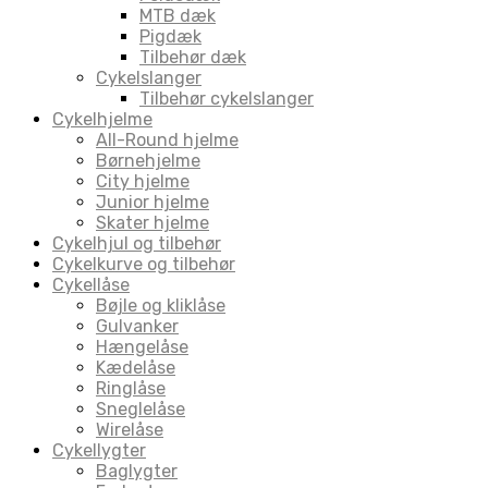
MTB dæk
Pigdæk
Tilbehør dæk
Cykelslanger
Tilbehør cykelslanger
Cykelhjelme
All-Round hjelme
Børnehjelme
City hjelme
Junior hjelme
Skater hjelme
Cykelhjul og tilbehør
Cykelkurve og tilbehør
Cykellåse
Bøjle og kliklåse
Gulvanker
Hængelåse
Kædelåse
Ringlåse
Sneglelåse
Wirelåse
Cykellygter
Baglygter