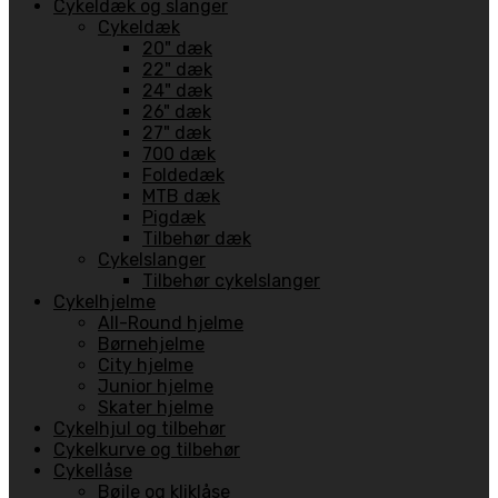
Cykeldæk og slanger
Cykeldæk
20" dæk
22" dæk
24" dæk
26" dæk
27" dæk
700 dæk
Foldedæk
MTB dæk
Pigdæk
Tilbehør dæk
Cykelslanger
Tilbehør cykelslanger
Cykelhjelme
All-Round hjelme
Børnehjelme
City hjelme
Junior hjelme
Skater hjelme
Cykelhjul og tilbehør
Cykelkurve og tilbehør
Cykellåse
Bøjle og kliklåse