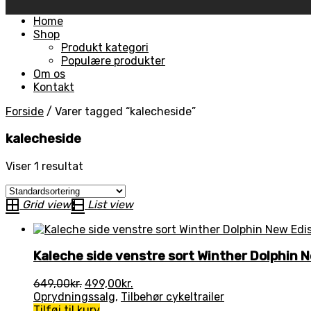
Skip
Home
to
Shop
content
Produkt kategori
Populære produkter
Om os
Kontakt
Forside
/
Varer tagged “kalecheside”
kalecheside
Viser 1 resultat
Grid view
List view
Kaleche side venstre sort Winther Dolphin N
Den
Den
649,00
kr.
499,00
kr.
oprindelige
aktuelle
Oprydningssalg
,
Tilbehør cykeltrailer
pris
pris
Tilføj til kurv