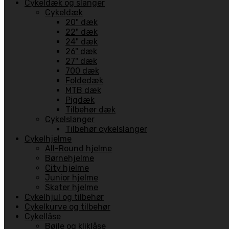
Cykeldæk og slanger
Cykeldæk
20" dæk
22" dæk
24" dæk
26" dæk
27" dæk
700 dæk
Foldedæk
MTB dæk
Pigdæk
Tilbehør dæk
Cykelslanger
Tilbehør cykelslanger
Cykelhjelme
All-Round hjelme
Børnehjelme
City hjelme
Junior hjelme
Skater hjelme
Cykelhjul og tilbehør
Cykelkurve og tilbehør
Cykellåse
Bøjle og kliklåse