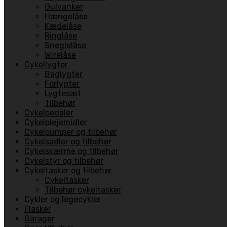
Gulvanker
Hængelåse
Kædelåse
Ringlåse
Sneglelåse
Wirelåse
Cykellygter
Baglygter
Forlygter
Lygtesæt
Tilbehør
Cykelpedaler
Cykelplejemidler
Cykelpumper og tilbehør
Cykelsadler og tilbehør
Cykelskærme og tilbehør
Cykelstyr og tilbehør
Cykeltasker og tilbehør
Cykeltasker
Tilbehør cykeltasker
Cykler og legecykler
Flasker
Garager