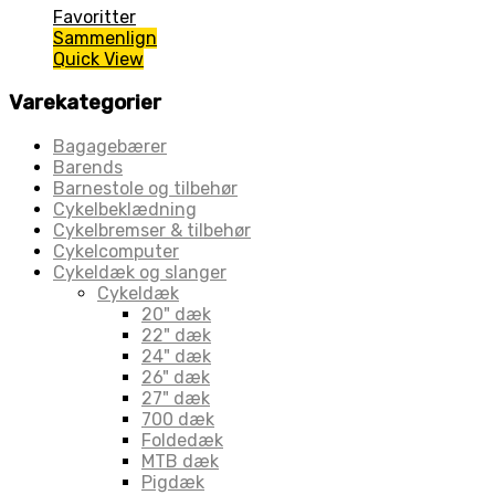
Favoritter
Sammenlign
Quick View
Varekategorier
Bagagebærer
Barends
Barnestole og tilbehør
Cykelbeklædning
Cykelbremser & tilbehør
Cykelcomputer
Cykeldæk og slanger
Cykeldæk
20" dæk
22" dæk
24" dæk
26" dæk
27" dæk
700 dæk
Foldedæk
MTB dæk
Pigdæk