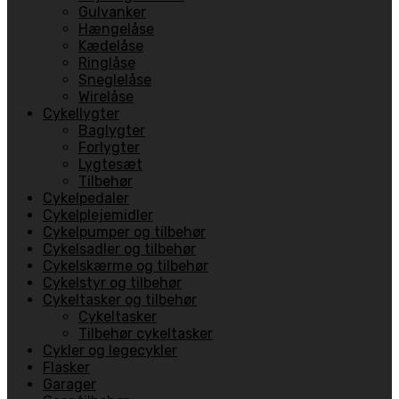
Gulvanker
Hængelåse
Kædelåse
Ringlåse
Sneglelåse
Wirelåse
Cykellygter
Baglygter
Forlygter
Lygtesæt
Tilbehør
Cykelpedaler
Cykelplejemidler
Cykelpumper og tilbehør
Cykelsadler og tilbehør
Cykelskærme og tilbehør
Cykelstyr og tilbehør
Cykeltasker og tilbehør
Cykeltasker
Tilbehør cykeltasker
Cykler og legecykler
Flasker
Garager