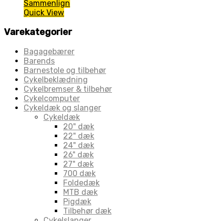
Sammenlign
Quick View
Varekategorier
Bagagebærer
Barends
Barnestole og tilbehør
Cykelbeklædning
Cykelbremser & tilbehør
Cykelcomputer
Cykeldæk og slanger
Cykeldæk
20" dæk
22" dæk
24" dæk
26" dæk
27" dæk
700 dæk
Foldedæk
MTB dæk
Pigdæk
Tilbehør dæk
Cykelslanger