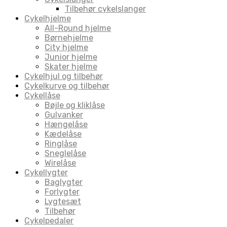
Tilbehør cykelslanger
Cykelhjelme
All-Round hjelme
Børnehjelme
City hjelme
Junior hjelme
Skater hjelme
Cykelhjul og tilbehør
Cykelkurve og tilbehør
Cykellåse
Bøjle og kliklåse
Gulvanker
Hængelåse
Kædelåse
Ringlåse
Sneglelåse
Wirelåse
Cykellygter
Baglygter
Forlygter
Lygtesæt
Tilbehør
Cykelpedaler