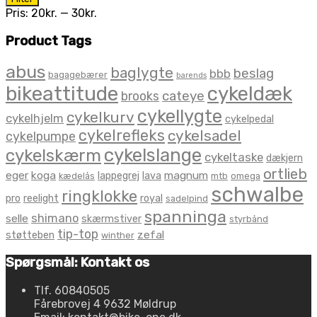
pris
pris
Pris:
20kr.
—
30kr.
Product Tags
abus
baglygte
beslag
bbb
bagagebærer
barends
bikeattitude
cykeldæk
brooks
cateye
cykellygte
cykelkurv
cykelhjelm
cykelpedal
cykelrefleks
cykelsadel
cykelpumpe
cykelslange
cykelskærm
cykeltaske
dækjern
ortlieb
eger
koga
magnum
lappegrej
lava
kædelås
mtb
omega
schwalbe
ringklokke
pro
reelight
royal
sadelpind
spanninga
shimano
selle
skærmstiver
styrbånd
tip-top
zefal
støtteben
winther
Spørgsmål: Kontakt os
Tlf. 60840505
Fårebrovej 4 9632 Møldrup