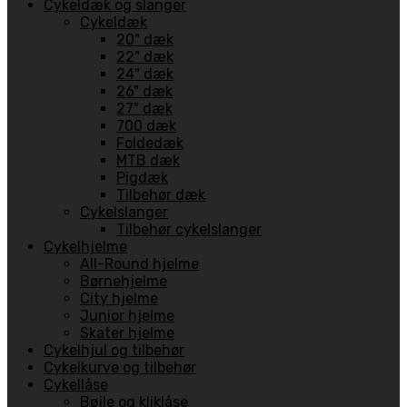
Cykeldæk og slanger
Cykeldæk
20" dæk
22" dæk
24" dæk
26" dæk
27" dæk
700 dæk
Foldedæk
MTB dæk
Pigdæk
Tilbehør dæk
Cykelslanger
Tilbehør cykelslanger
Cykelhjelme
All-Round hjelme
Børnehjelme
City hjelme
Junior hjelme
Skater hjelme
Cykelhjul og tilbehør
Cykelkurve og tilbehør
Cykellåse
Bøjle og kliklåse