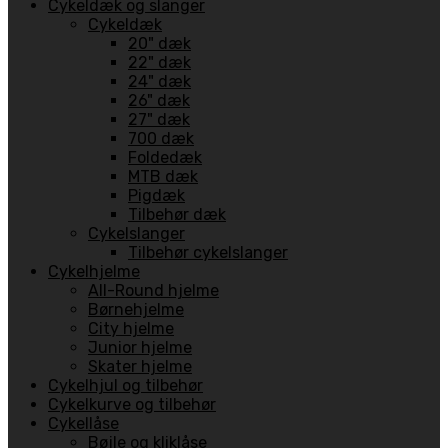
Cykeldæk og slanger
Cykeldæk
20" dæk
22" dæk
24" dæk
26" dæk
27" dæk
700 dæk
Foldedæk
MTB dæk
Pigdæk
Tilbehør dæk
Cykelslanger
Tilbehør cykelslanger
Cykelhjelme
All-Round hjelme
Børnehjelme
City hjelme
Junior hjelme
Skater hjelme
Cykelhjul og tilbehør
Cykelkurve og tilbehør
Cykellåse
Bøjle og kliklåse