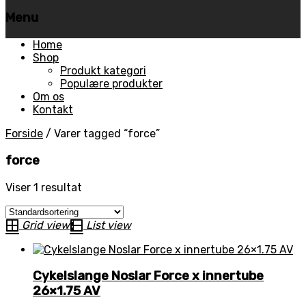
Menu
Skip
Home
to
Shop
content
Produkt kategori
Populære produkter
Om os
Kontakt
Forside
/
Varer tagged “force”
force
Viser 1 resultat
Grid view
List view
Cykelslange Noslar Force x innertube
26×1.75 AV