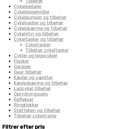
Tilbehør
Cykelpedaler
Cykelplejemidler
Cykelpumper og tilbehør
Cykelsadler og tilbehør
Cykelskærme og tilbehør
Cykelstyr og tilbehør
Cykeltasker og tilbehør
Cykeltasker
Tilbehør cykeltasker
Cykler og legecykler
Flasker
Garager
Gear tilbehør
Kæder og værktøj
Kædeskærme og tilbehør
Ladcykel tilbehør
Oprydningssalg
Reflekser
Ringklokker
Støtteben og tilbehør
Tilbehør cykeltrailer
Filtrer efter pris