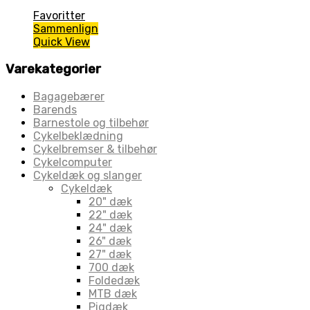
Favoritter
Sammenlign
Quick View
Varekategorier
Bagagebærer
Barends
Barnestole og tilbehør
Cykelbeklædning
Cykelbremser & tilbehør
Cykelcomputer
Cykeldæk og slanger
Cykeldæk
20" dæk
22" dæk
24" dæk
26" dæk
27" dæk
700 dæk
Foldedæk
MTB dæk
Pigdæk