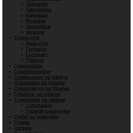
Gulvanker
Hængelåse
Kædelåse
Ringlåse
Sneglelåse
Wirelåse
Cykellygter
Baglygter
Forlygter
Lygtesæt
Tilbehør
Cykelpedaler
Cykelplejemidler
Cykelpumper og tilbehør
Cykelsadler og tilbehør
Cykelskærme og tilbehør
Cykelstyr og tilbehør
Cykeltasker og tilbehør
Cykeltasker
Tilbehør cykeltasker
Cykler og legecykler
Flasker
Garager