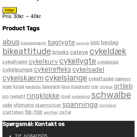
Mindste
Højeste
Filter
pris
pris
Pris:
30kr.
—
40kr.
Product Tags
abus
baglygte
beslag
bbb
bagagebærer
barends
bikeattitude
cykeldæk
brooks
cateye
cykellygte
cykelkurv
cykelhjelm
cykelpedal
cykelrefleks
cykelsadel
cykelpumpe
cykelslange
cykelskærm
cykeltaske
dækjern
ortlieb
eger
koga
magnum
lappegrej
lava
kædelås
mtb
omega
schwalbe
ringklokke
pro
reelight
royal
sadelpind
spanninga
shimano
selle
skærmstiver
styrbånd
tip-top
zefal
støtteben
winther
Spørgsmål: Kontakt os
Tlf. 60840505