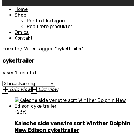
Skip
Home
to
Shop
content
Produkt kategori
Populære produkter
Om os
Kontakt
Forside
/
Varer tagged “cykeltrailer”
cykeltrailer
Viser 1 resultat
Grid view
List view
-23%
Kaleche side venstre sort Winther Dolphin
New Edison cykeltrailer