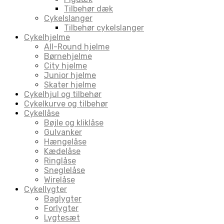
Tilbehør dæk
Cykelslanger
Tilbehør cykelslanger
Cykelhjelme
All-Round hjelme
Børnehjelme
City hjelme
Junior hjelme
Skater hjelme
Cykelhjul og tilbehør
Cykelkurve og tilbehør
Cykellåse
Bøjle og kliklåse
Gulvanker
Hængelåse
Kædelåse
Ringlåse
Sneglelåse
Wirelåse
Cykellygter
Baglygter
Forlygter
Lygtesæt