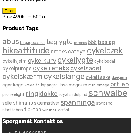
Mindste
Højeste
Filter
pris
pris
Pris:
490kr.
—
500kr.
Product Tags
abus
baglygte
beslag
bbb
bagagebærer
barends
bikeattitude
cykeldæk
brooks
cateye
cykellygte
cykelkurv
cykelhjelm
cykelpedal
cykelrefleks
cykelsadel
cykelpumpe
cykelslange
cykelskærm
cykeltaske
dækjern
ortlieb
eger
koga
magnum
lappegrej
lava
kædelås
mtb
omega
schwalbe
ringklokke
pro
reelight
royal
sadelpind
spanninga
shimano
selle
skærmstiver
styrbånd
tip-top
zefal
støtteben
winther
Spørgsmål: Kontakt os