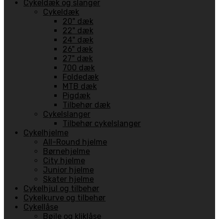
Cykeldæk og slanger
Cykeldæk
20" dæk
22" dæk
24" dæk
26" dæk
27" dæk
700 dæk
Foldedæk
MTB dæk
Pigdæk
Tilbehør dæk
Cykelslanger
Tilbehør cykelslanger
Cykelhjelme
All-Round hjelme
Børnehjelme
City hjelme
Junior hjelme
Skater hjelme
Cykelhjul og tilbehør
Cykelkurve og tilbehør
Cykellåse
Bøjle og kliklåse