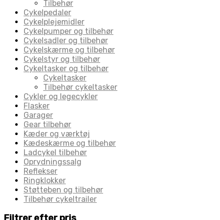
Tilbehør
Cykelpedaler
Cykelplejemidler
Cykelpumper og tilbehør
Cykelsadler og tilbehør
Cykelskærme og tilbehør
Cykelstyr og tilbehør
Cykeltasker og tilbehør
Cykeltasker
Tilbehør cykeltasker
Cykler og legecykler
Flasker
Garager
Gear tilbehør
Kæder og værktøj
Kædeskærme og tilbehør
Ladcykel tilbehør
Oprydningssalg
Reflekser
Ringklokker
Støtteben og tilbehør
Tilbehør cykeltrailer
Filtrer efter pris