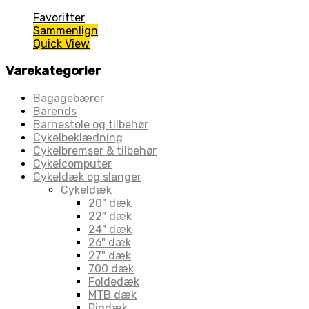
Favoritter
Sammenlign
Quick View
Varekategorier
Bagagebærer
Barends
Barnestole og tilbehør
Cykelbeklædning
Cykelbremser & tilbehør
Cykelcomputer
Cykeldæk og slanger
Cykeldæk
20" dæk
22" dæk
24" dæk
26" dæk
27" dæk
700 dæk
Foldedæk
MTB dæk
Pigdæk