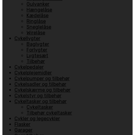
Gulvanker
Hængelåse
Kædelåse
Ringlåse
Sneglelåse
Wirelåse
Cykellygter
Baglygter
Forlygter
Lygtesæt
Tilbehør
Cykelpedaler
Cykelplejemidler
Cykelpumper og tilbehør
Cykelsadler og tilbehør
Cykelskærme og tilbehør
Cykelstyr og tilbehør
Cykeltasker og tilbehør
Cykeltasker
Tilbehør cykeltasker
Cykler og legecykler
Flasker
Garager