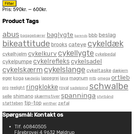
Mindste
Højeste
Filter
pris
pris
Pris:
590kr.
—
600kr.
Product Tags
abus
baglygte
beslag
bbb
bagagebærer
barends
bikeattitude
cykeldæk
brooks
cateye
cykellygte
cykelkurv
cykelhjelm
cykelpedal
cykelrefleks
cykelsadel
cykelpumpe
cykelslange
cykelskærm
cykeltaske
dækjern
ortlieb
eger
koga
magnum
lappegrej
lava
kædelås
mtb
omega
schwalbe
ringklokke
pro
reelight
royal
sadelpind
spanninga
shimano
selle
skærmstiver
styrbånd
tip-top
zefal
støtteben
winther
Spørgsmål: Kontakt os
Tlf. 60840505
Fårebrovej 4 9632 Møldrup