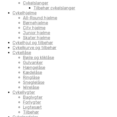
Cykelslanger
Tilbehør cykelslanger
Cykelhjelme
All-Round hjelme
Børnehjelme
City hjelme
Junior hjelme
Skater hjelme
Cykelhjul og tilbehør
Cykelkurve og tilbehør
Cykellåse
Bøjle og kliklåse
Gulvanker
Hængelåse
Kædelåse
Ringlåse
Sneglelåse
Wirelåse
Cykellygter
Baglygter
Forlygter
Lygtesæt
Tilbehør