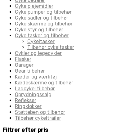
Cykelpedaler
Cykelplejemidler
Cykelpumper og tilbehør
Cykelsadler og tilbehør
Cykelskærme og tilbehør
Cykelstyr og tilbehør
Cykeltasker og tilbehør
Cykeltasker
Tilbehør cykeltasker
Cykler og legecykler
Flasker
Garager
Gear tilbehør
Kæder og værktøj
Kædeskærme og tilbehør
Ladcykel tilbehør
Oprydningssalg
Reflekser
Ringklokker
Støtteben og tilbehør
Tilbehør cykeltrailer
Filtrer efter pris