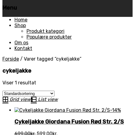
Menu
Skip
Home
to
Shop
content
Produkt kategori
Populære produkter
Om os
Kontakt
Forside
/
Varer tagged “cykeljakke”
cykeljakke
Viser 1 resultat
Grid view
List view
-14%
Cykeljakke Giordana Fusion Rød Str. 2/S
Den
Den
699,00
kr.
599,00
kr.