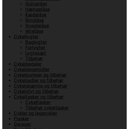
Gulvanker
Hængelåse
Kædelåse
Ringlåse
Sneglelåse
Wirelåse
Cykellygter
Baglygter
Forlygter
Lygtesæt
Tilbehør
Cykelpedaler
Cykelplejemidler
Cykelpumper og tilbehør
Cykelsadler og tilbehør
Cykelskærme og tilbehør
Cykelstyr og tilbehør
Cykeltasker og tilbehør
Cykeltasker
Tilbehør cykeltasker
Cykler og legecykler
Flasker
Garager