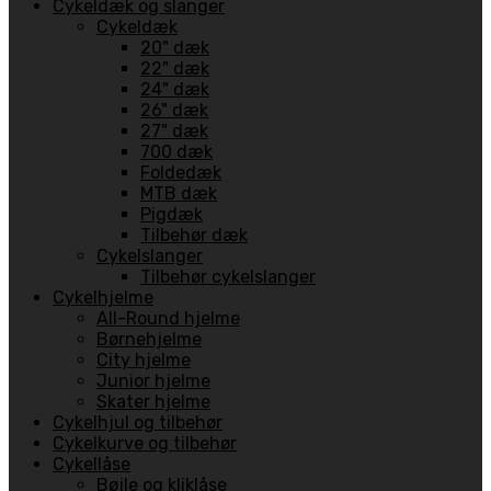
Cykeldæk og slanger
Cykeldæk
20" dæk
22" dæk
24" dæk
26" dæk
27" dæk
700 dæk
Foldedæk
MTB dæk
Pigdæk
Tilbehør dæk
Cykelslanger
Tilbehør cykelslanger
Cykelhjelme
All-Round hjelme
Børnehjelme
City hjelme
Junior hjelme
Skater hjelme
Cykelhjul og tilbehør
Cykelkurve og tilbehør
Cykellåse
Bøjle og kliklåse