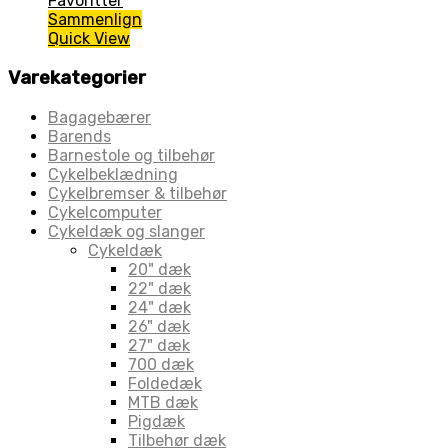
Favoritter
Sammenlign
Quick View
Varekategorier
Bagagebærer
Barends
Barnestole og tilbehør
Cykelbeklædning
Cykelbremser & tilbehør
Cykelcomputer
Cykeldæk og slanger
Cykeldæk
20" dæk
22" dæk
24" dæk
26" dæk
27" dæk
700 dæk
Foldedæk
MTB dæk
Pigdæk
Tilbehør dæk