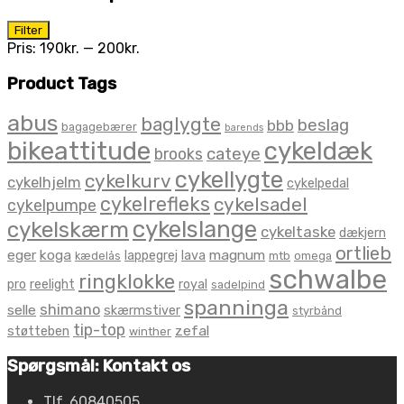
Mindste
Højeste
Filter
pris
pris
Pris:
190kr.
—
200kr.
Product Tags
abus
baglygte
beslag
bbb
bagagebærer
barends
bikeattitude
cykeldæk
brooks
cateye
cykellygte
cykelkurv
cykelhjelm
cykelpedal
cykelrefleks
cykelsadel
cykelpumpe
cykelslange
cykelskærm
cykeltaske
dækjern
ortlieb
eger
koga
magnum
lappegrej
lava
kædelås
mtb
omega
schwalbe
ringklokke
pro
reelight
royal
sadelpind
spanninga
shimano
selle
skærmstiver
styrbånd
tip-top
zefal
støtteben
winther
Spørgsmål: Kontakt os
Tlf. 60840505