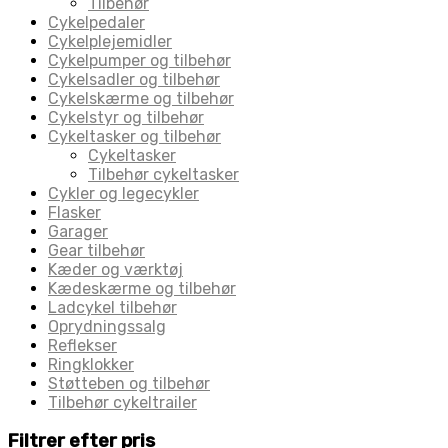
Tilbehør
Cykelpedaler
Cykelplejemidler
Cykelpumper og tilbehør
Cykelsadler og tilbehør
Cykelskærme og tilbehør
Cykelstyr og tilbehør
Cykeltasker og tilbehør
Cykeltasker
Tilbehør cykeltasker
Cykler og legecykler
Flasker
Garager
Gear tilbehør
Kæder og værktøj
Kædeskærme og tilbehør
Ladcykel tilbehør
Oprydningssalg
Reflekser
Ringklokker
Støtteben og tilbehør
Tilbehør cykeltrailer
Filtrer efter pris