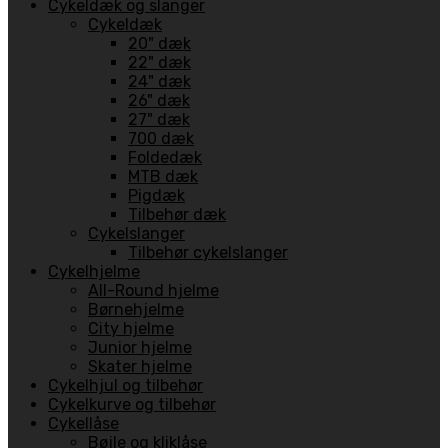
Cykeldæk og slanger
Cykeldæk
20" dæk
22" dæk
24" dæk
26" dæk
27" dæk
700 dæk
Foldedæk
MTB dæk
Pigdæk
Tilbehør dæk
Cykelslanger
Tilbehør cykelslanger
Cykelhjelme
All-Round hjelme
Børnehjelme
City hjelme
Junior hjelme
Skater hjelme
Cykelhjul og tilbehør
Cykelkurve og tilbehør
Cykellåse
Bøjle og kliklåse