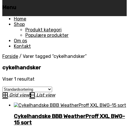
Menu
Skip
Home
to
Shop
content
Produkt kategori
Populære produkter
Om os
Kontakt
Forside
/
Varer tagged “cykelhandsker”
cykelhandsker
Viser 1 resultat
Grid view
List view
Cykelhandske BBB WeatherProff XXL BWG-
15 sort