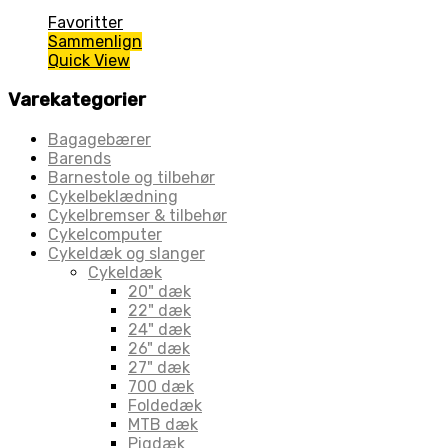
Favoritter
Sammenlign
Quick View
Varekategorier
Bagagebærer
Barends
Barnestole og tilbehør
Cykelbeklædning
Cykelbremser & tilbehør
Cykelcomputer
Cykeldæk og slanger
Cykeldæk
20" dæk
22" dæk
24" dæk
26" dæk
27" dæk
700 dæk
Foldedæk
MTB dæk
Pigdæk