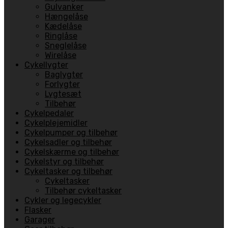
Gulvanker
Hængelåse
Kædelåse
Ringlåse
Sneglelåse
Wirelåse
Cykellygter
Baglygter
Forlygter
Lygtesæt
Tilbehør
Cykelpedaler
Cykelplejemidler
Cykelpumper og tilbehør
Cykelsadler og tilbehør
Cykelskærme og tilbehør
Cykelstyr og tilbehør
Cykeltasker og tilbehør
Cykeltasker
Tilbehør cykeltasker
Cykler og legecykler
Flasker
Garager