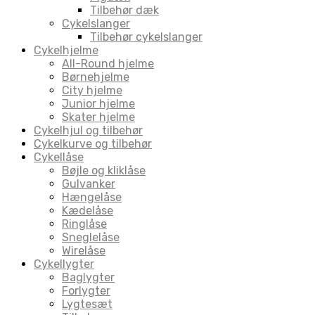
Tilbehør dæk
Cykelslanger
Tilbehør cykelslanger
Cykelhjelme
All-Round hjelme
Børnehjelme
City hjelme
Junior hjelme
Skater hjelme
Cykelhjul og tilbehør
Cykelkurve og tilbehør
Cykellåse
Bøjle og kliklåse
Gulvanker
Hængelåse
Kædelåse
Ringlåse
Sneglelåse
Wirelåse
Cykellygter
Baglygter
Forlygter
Lygtesæt