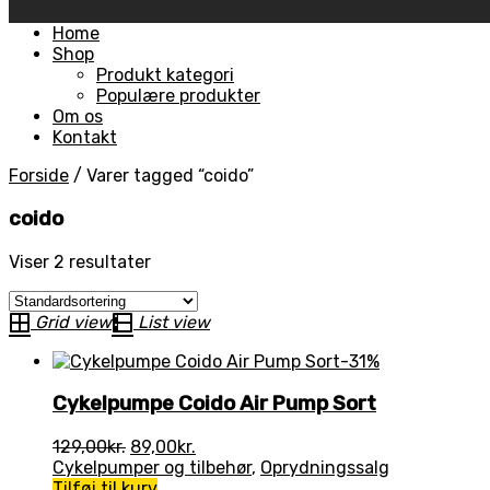
Skip
Home
to
Shop
content
Produkt kategori
Populære produkter
Om os
Kontakt
Forside
/
Varer tagged “coido”
coido
Viser 2 resultater
Grid view
List view
-31%
Cykelpumpe Coido Air Pump Sort
Den
Den
129,00
kr.
89,00
kr.
oprindelige
aktuelle
Cykelpumper og tilbehør
,
Oprydningssalg
pris
pris
Tilføj til kurv