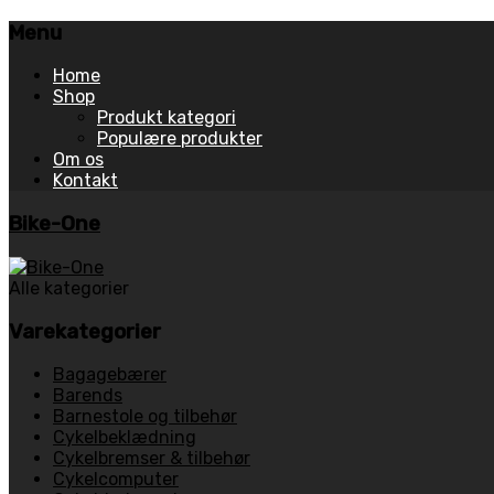
Menu
Skip
Home
to
Shop
content
Produkt kategori
Populære produkter
Om os
Kontakt
Bike-One
Alle kategorier
Varekategorier
Bagagebærer
Barends
Barnestole og tilbehør
Cykelbeklædning
Cykelbremser & tilbehør
Cykelcomputer