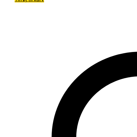
var:
er:
129,00kr..
89,00kr..