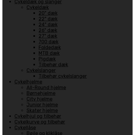
Cykeldæk og slanger
Cykeldæk
20" dæk
22" dæk
24" dæk
26" dæk
27" dæk
700 dæk
Foldedæk
MTB dæk
Pigdæk
Tilbehør dæk
Cykelslanger
Tilbehør cykelslanger
Cykelhjelme
All-Round hjelme
Børnehjelme
City hjelme
Junior hjelme
Skater hjelme
Cykelhjul og tilbehør
Cykelkurve og tilbehør
Cykellåse
Bøjle og kliklåse