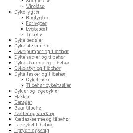
Sneglelåse
Wirelåse
Cykellygter
Baglygter
Forlygter
Lygtesæt
Tilbehør
Cykelpedaler
Cykelplejemidler
Cykelpumper og tilbehør
Cykelsadler og tilbehør
Cykelskærme og tilbehør
Cykelstyr og tilbehør
Cykeltasker og tilbehør
Cykeltasker
Tilbehør cykeltasker
Cykler og legecykler
Flasker
Garager
Gear tilbehør
Kæder og værktøj
Kædeskærme og tilbehør
Ladcykel tilbehør
Oprydningssalg