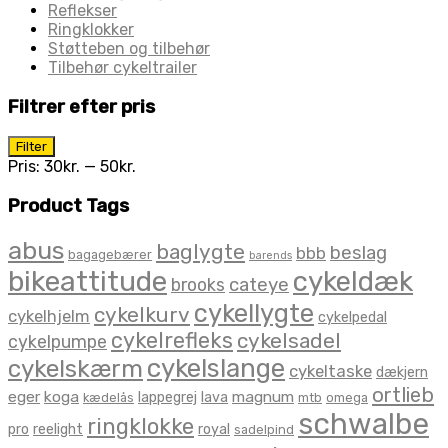
Reflekser
Ringklokker
Støtteben og tilbehør
Tilbehør cykeltrailer
Filtrer efter pris
Mindste
Højeste
Filter
pris
pris
Pris:
30kr.
—
50kr.
Product Tags
abus
baglygte
beslag
bbb
bagagebærer
barends
bikeattitude
cykeldæk
brooks
cateye
cykellygte
cykelkurv
cykelhjelm
cykelpedal
cykelrefleks
cykelsadel
cykelpumpe
cykelslange
cykelskærm
cykeltaske
dækjern
ortlieb
eger
koga
magnum
lappegrej
lava
kædelås
mtb
omega
schwalbe
ringklokke
pro
reelight
royal
sadelpind