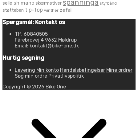
spanninga
shimano
selle
skærmstiver
styrbånd
tip-top
zefal
støtteben
winther
Spørgsmål: Kontakt os
Tlf. 60840505
Fårebrovej 4 9632 Møldrup
Email: kontakt@bike-one.dk
Hurtig søgning
Levering
Min konto
Handelsbetingelser
Mine ordrer
Søg min ordre
Privatlivspolitik
Copyright © 2026 Bike One