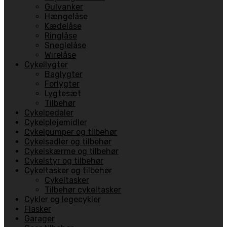
Gulvanker
Hængelåse
Kædelåse
Ringlåse
Sneglelåse
Wirelåse
Cykellygter
Baglygter
Forlygter
Lygtesæt
Tilbehør
Cykelpedaler
Cykelplejemidler
Cykelpumper og tilbehør
Cykelsadler og tilbehør
Cykelskærme og tilbehør
Cykelstyr og tilbehør
Cykeltasker og tilbehør
Cykeltasker
Tilbehør cykeltasker
Cykler og legecykler
Flasker
Garager