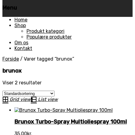
Menu
Skip
Home
to
Shop
content
Produkt kategori
Populære produkter
Om os
Kontakt
Forside
/
Varer tagged “brunox”
brunox
Viser 2 resultater
Grid view
List view
Brunox Turbo-Spray Multioliespray 100ml
35,00
kr.