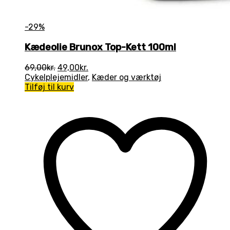
-29%
Kædeolie Brunox Top-Kett 100ml
Den
Den
69,00
kr.
49,00
kr.
oprindelige
aktuelle
Cykelplejemidler
,
Kæder og værktøj
pris
pris
Tilføj til kurv
var:
er:
69,00kr..
49,00kr..