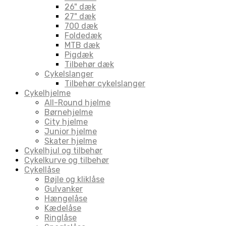
26" dæk
27" dæk
700 dæk
Foldedæk
MTB dæk
Pigdæk
Tilbehør dæk
Cykelslanger
Tilbehør cykelslanger
Cykelhjelme
All-Round hjelme
Børnehjelme
City hjelme
Junior hjelme
Skater hjelme
Cykelhjul og tilbehør
Cykelkurve og tilbehør
Cykellåse
Bøjle og kliklåse
Gulvanker
Hængelåse
Kædelåse
Ringlåse