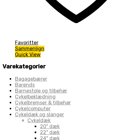
Favoritter
Sammenlign
Quick View
Varekategorier
Bagagebærer
Barends
Barnestole og tilbehør
Cykelbeklædning
Cykelbremser & tilbehør
Cykelcomputer
Cykeldæk og slanger
Cykeldæk
20" dæk
22" dæk
24" dæk