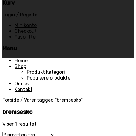
Kurv
Login / Register
Min konto
Checkout
Favoritter
Menu
Skip
Home
to
Shop
content
Produkt kategori
Populære produkter
Om os
Kontakt
Forside
/
Varer tagged “bremsesko”
bremsesko
Viser 1 resultat