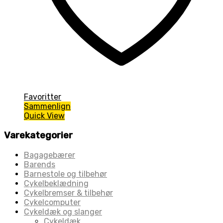
Favoritter
Sammenlign
Quick View
Varekategorier
Bagagebærer
Barends
Barnestole og tilbehør
Cykelbeklædning
Cykelbremser & tilbehør
Cykelcomputer
Cykeldæk og slanger
Cykeldæk