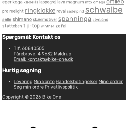
ortlieb
eger
koga
magnum
lappegrej
lava
kædelås
mtb
omega
schwalbe
ringklokke
pro
reelight
royal
sadelpind
spanninga
shimano
selle
skærmstiver
styrbånd
tip-top
zefal
støtteben
winther
Spørgsmål: Kontakt os
Tlf. 60840505
Fårebrovej 4 9632 Møldrup
Email: kontakt@bike-one.dk
Hurtig søgning
Levering
Min konto
Handelsbetingelser
Mine ordrer
Søg min ordre
Privatlivspolitik
Copyright © 2026 Bike One