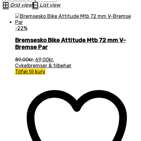
Grid view
List view
-22%
Bremsesko Bike Attitude Mtb 72 mm V-
Bremse Par
Den
Den
89,00
kr.
69,00
kr.
oprindelige
aktuelle
Cykelbremser & tilbehør
pris
pris
Tilføj til kurv
var:
er:
89,00kr..
69,00kr..