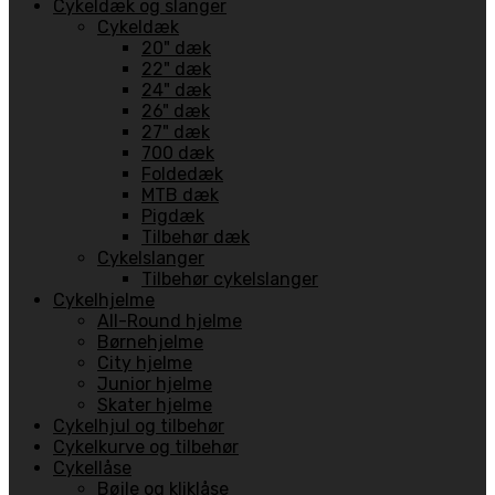
Cykeldæk og slanger
Cykeldæk
20" dæk
22" dæk
24" dæk
26" dæk
27" dæk
700 dæk
Foldedæk
MTB dæk
Pigdæk
Tilbehør dæk
Cykelslanger
Tilbehør cykelslanger
Cykelhjelme
All-Round hjelme
Børnehjelme
City hjelme
Junior hjelme
Skater hjelme
Cykelhjul og tilbehør
Cykelkurve og tilbehør
Cykellåse
Bøjle og kliklåse