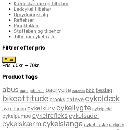
Kædeskærme og tilbehør
Ladcykel tilbehør
Oprydningssalg
Reflekser
Ringklokker
Støtteben og tilbehør
Tilbehør cykeltrailer
Filtrer efter pris
Mindste
Højeste
Filter
pris
pris
Pris:
60kr.
—
70kr.
Product Tags
abus
baglygte
beslag
bbb
bagagebærer
barends
bikeattitude
cykeldæk
brooks
cateye
cykellygte
cykelkurv
cykelhjelm
cykelpedal
cykelrefleks
cykelsadel
cykelpumpe
cykelslange
cykelskærm
cykeltaske
dækjern