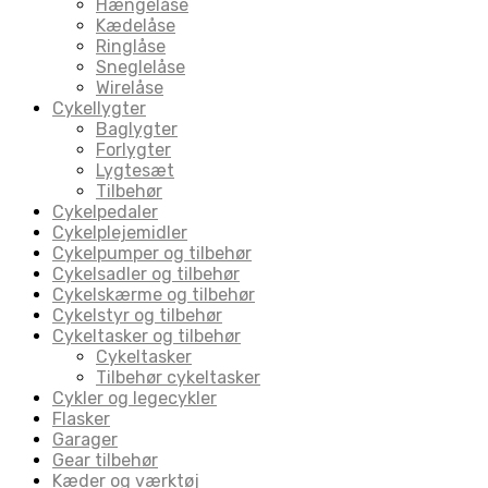
Hængelåse
Kædelåse
Ringlåse
Sneglelåse
Wirelåse
Cykellygter
Baglygter
Forlygter
Lygtesæt
Tilbehør
Cykelpedaler
Cykelplejemidler
Cykelpumper og tilbehør
Cykelsadler og tilbehør
Cykelskærme og tilbehør
Cykelstyr og tilbehør
Cykeltasker og tilbehør
Cykeltasker
Tilbehør cykeltasker
Cykler og legecykler
Flasker
Garager
Gear tilbehør
Kæder og værktøj