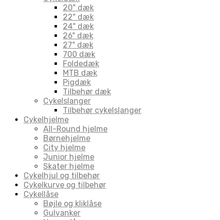
20" dæk
22" dæk
24" dæk
26" dæk
27" dæk
700 dæk
Foldedæk
MTB dæk
Pigdæk
Tilbehør dæk
Cykelslanger
Tilbehør cykelslanger
Cykelhjelme
All-Round hjelme
Børnehjelme
City hjelme
Junior hjelme
Skater hjelme
Cykelhjul og tilbehør
Cykelkurve og tilbehør
Cykellåse
Bøjle og kliklåse
Gulvanker