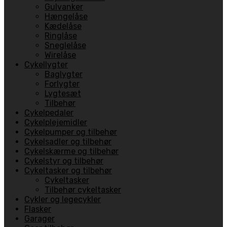
Gulvanker
Hængelåse
Kædelåse
Ringlåse
Sneglelåse
Wirelåse
Cykellygter
Baglygter
Forlygter
Lygtesæt
Tilbehør
Cykelpedaler
Cykelplejemidler
Cykelpumper og tilbehør
Cykelsadler og tilbehør
Cykelskærme og tilbehør
Cykelstyr og tilbehør
Cykeltasker og tilbehør
Cykeltasker
Tilbehør cykeltasker
Cykler og legecykler
Flasker
Garager