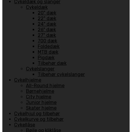
Cykeldæk og slanger
Cykeldæk
20" dæk
22" dæk
24" dæk
26" dæk
27" dæk
700 dæk
Foldedæk
MTB dæk
Pigdæk
Tilbehør dæk
Cykelslanger
Tilbehør cykelslanger
Cykelhjelme
All-Round hjelme
Børnehjelme
City hjelme
Junior hjelme
Skater hjelme
Cykelhjul og tilbehør
Cykelkurve og tilbehør
Cykellåse
Bøjle og kliklåse