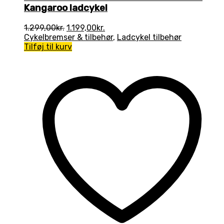
Kangaroo ladcykel
Den
Den
1.299,00
kr.
1.199,00
kr.
oprindelige
aktuelle
Cykelbremser & tilbehør
,
Ladcykel tilbehør
pris
pris
Tilføj til kurv
var:
er:
1.299,00kr..
1.199,00kr..