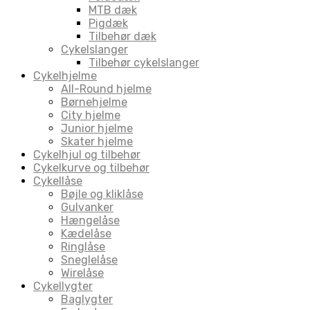
MTB dæk
Pigdæk
Tilbehør dæk
Cykelslanger
Tilbehør cykelslanger
Cykelhjelme
All-Round hjelme
Børnehjelme
City hjelme
Junior hjelme
Skater hjelme
Cykelhjul og tilbehør
Cykelkurve og tilbehør
Cykellåse
Bøjle og kliklåse
Gulvanker
Hængelåse
Kædelåse
Ringlåse
Sneglelåse
Wirelåse
Cykellygter
Baglygter