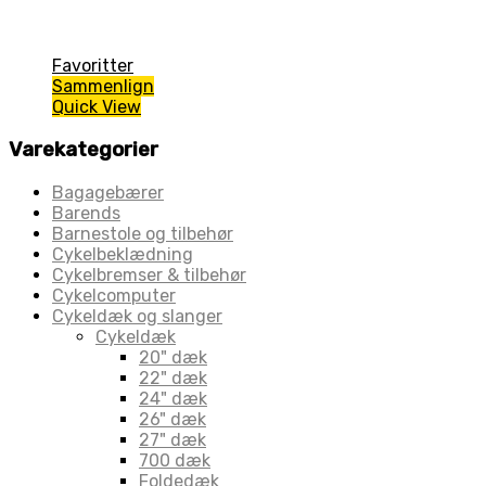
Favoritter
Sammenlign
Quick View
Varekategorier
Bagagebærer
Barends
Barnestole og tilbehør
Cykelbeklædning
Cykelbremser & tilbehør
Cykelcomputer
Cykeldæk og slanger
Cykeldæk
20" dæk
22" dæk
24" dæk
26" dæk
27" dæk
700 dæk
Foldedæk