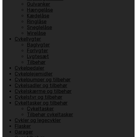
Gulvanker
Hængelåse
Kædelåse
Ringlåse
Sneglelåse
Wirelåse
Cykellygter
Baglygter
Forlygter
Lygtesæt
Tilbehør
Cykelpedaler
Cykelplejemidler
Cykelpumper og tilbehør
Cykelsadler og tilbehør
Cykelskærme og tilbehør
Cykelstyr og tilbehør
Cykeltasker og tilbehør
Cykeltasker
Tilbehør cykeltasker
Cykler og legecykler
Flasker
Garager