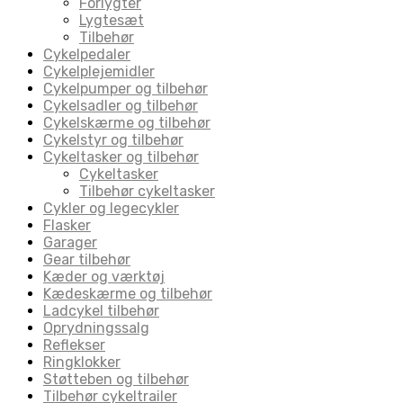
Forlygter
Lygtesæt
Tilbehør
Cykelpedaler
Cykelplejemidler
Cykelpumper og tilbehør
Cykelsadler og tilbehør
Cykelskærme og tilbehør
Cykelstyr og tilbehør
Cykeltasker og tilbehør
Cykeltasker
Tilbehør cykeltasker
Cykler og legecykler
Flasker
Garager
Gear tilbehør
Kæder og værktøj
Kædeskærme og tilbehør
Ladcykel tilbehør
Oprydningssalg
Reflekser
Ringklokker
Støtteben og tilbehør
Tilbehør cykeltrailer