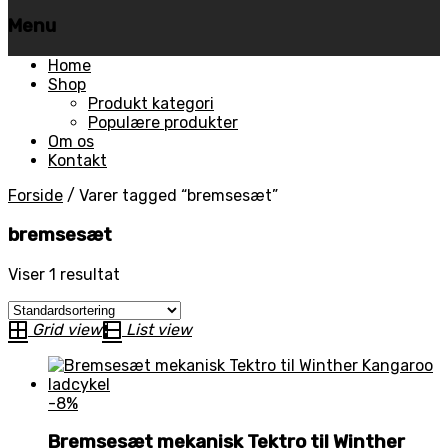
Menu
Skip
Home
to
Shop
content
Produkt kategori
Populære produkter
Om os
Kontakt
Forside
/
Varer tagged “bremsesæt”
bremsesæt
Viser 1 resultat
Grid view
List view
-8%
Bremsesæt mekanisk Tektro til Winther