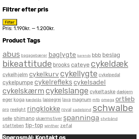
Filtrer efter pris
Mindste
Højeste
Filter
pris
pris
Pris:
1.190kr.
—
1.200kr.
Product Tags
abus
baglygte
beslag
bbb
bagagebærer
barends
bikeattitude
cykeldæk
brooks
cateye
cykellygte
cykelkurv
cykelhjelm
cykelpedal
cykelrefleks
cykelsadel
cykelpumpe
cykelslange
cykelskærm
cykeltaske
dækjern
ortlieb
eger
koga
magnum
lappegrej
lava
kædelås
mtb
omega
schwalbe
ringklokke
pro
reelight
royal
sadelpind
spanninga
shimano
selle
skærmstiver
styrbånd
tip-top
zefal
støtteben
winther
Spørgsmål: Kontakt os