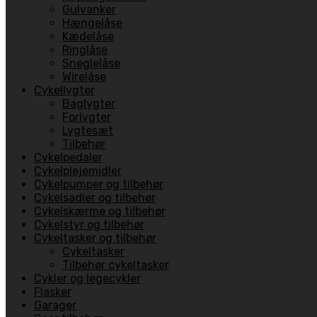
Gulvanker
Hængelåse
Kædelåse
Ringlåse
Sneglelåse
Wirelåse
Cykellygter
Baglygter
Forlygter
Lygtesæt
Tilbehør
Cykelpedaler
Cykelplejemidler
Cykelpumper og tilbehør
Cykelsadler og tilbehør
Cykelskærme og tilbehør
Cykelstyr og tilbehør
Cykeltasker og tilbehør
Cykeltasker
Tilbehør cykeltasker
Cykler og legecykler
Flasker
Garager