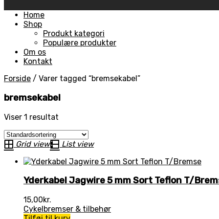
Skip
Home
to
Shop
content
Produkt kategori
Populære produkter
Om os
Kontakt
Forside
/
Varer tagged “bremsekabel”
bremsekabel
Viser 1 resultat
Grid view
List view
Yderkabel Jagwire 5 mm Sort Teflon T/Brem
15,00
kr.
Cykelbremser & tilbehør
Tilføj til kurv