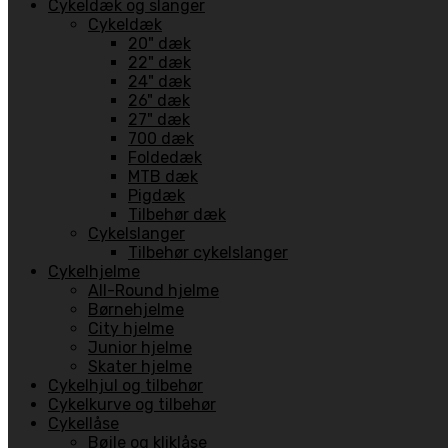
Cykeldæk og slanger
Cykeldæk
20" dæk
22" dæk
24" dæk
26" dæk
27" dæk
700 dæk
Foldedæk
MTB dæk
Pigdæk
Tilbehør dæk
Cykelslanger
Tilbehør cykelslanger
Cykelhjelme
All-Round hjelme
Børnehjelme
City hjelme
Junior hjelme
Skater hjelme
Cykelhjul og tilbehør
Cykelkurve og tilbehør
Cykellåse
Bøjle og kliklåse