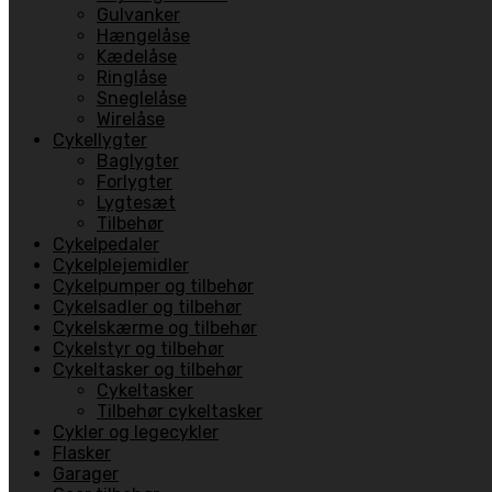
Gulvanker
Hængelåse
Kædelåse
Ringlåse
Sneglelåse
Wirelåse
Cykellygter
Baglygter
Forlygter
Lygtesæt
Tilbehør
Cykelpedaler
Cykelplejemidler
Cykelpumper og tilbehør
Cykelsadler og tilbehør
Cykelskærme og tilbehør
Cykelstyr og tilbehør
Cykeltasker og tilbehør
Cykeltasker
Tilbehør cykeltasker
Cykler og legecykler
Flasker
Garager