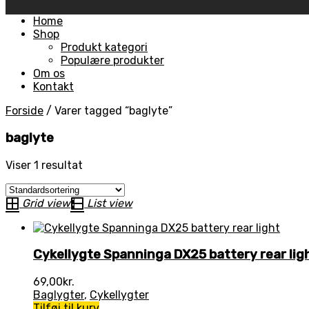
Skip
Home
to
Shop
content
Produkt kategori
Populære produkter
Om os
Kontakt
Forside
/
Varer tagged “baglyte”
baglyte
Viser 1 resultat
Grid view
List view
Cykellygte Spanninga DX25 battery rear lig
69,00
kr.
Baglygter
,
Cykellygter
Tilføj til kurv