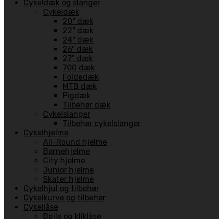
Cykeldæk og slanger
Cykeldæk
20" dæk
22" dæk
24" dæk
26" dæk
27" dæk
700 dæk
Foldedæk
MTB dæk
Pigdæk
Tilbehør dæk
Cykelslanger
Tilbehør cykelslanger
Cykelhjelme
All-Round hjelme
Børnehjelme
City hjelme
Junior hjelme
Skater hjelme
Cykelhjul og tilbehør
Cykelkurve og tilbehør
Cykellåse
Bøjle og kliklåse