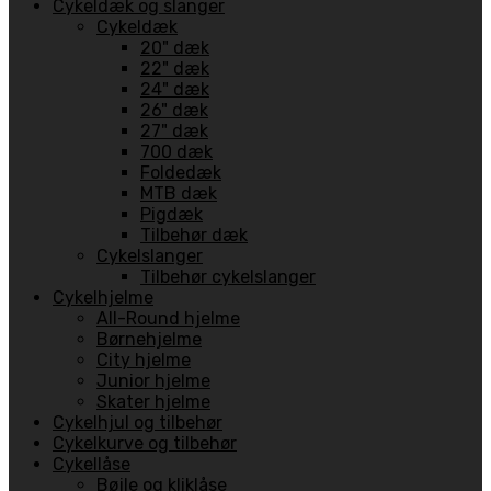
Cykeldæk og slanger
Cykeldæk
20" dæk
22" dæk
24" dæk
26" dæk
27" dæk
700 dæk
Foldedæk
MTB dæk
Pigdæk
Tilbehør dæk
Cykelslanger
Tilbehør cykelslanger
Cykelhjelme
All-Round hjelme
Børnehjelme
City hjelme
Junior hjelme
Skater hjelme
Cykelhjul og tilbehør
Cykelkurve og tilbehør
Cykellåse
Bøjle og kliklåse