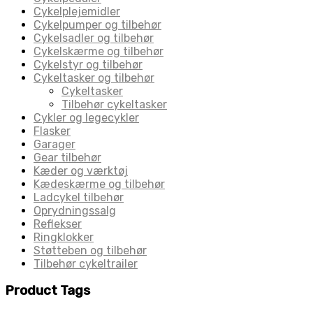
Cykelplejemidler
Cykelpumper og tilbehør
Cykelsadler og tilbehør
Cykelskærme og tilbehør
Cykelstyr og tilbehør
Cykeltasker og tilbehør
Cykeltasker
Tilbehør cykeltasker
Cykler og legecykler
Flasker
Garager
Gear tilbehør
Kæder og værktøj
Kædeskærme og tilbehør
Ladcykel tilbehør
Oprydningssalg
Reflekser
Ringklokker
Støtteben og tilbehør
Tilbehør cykeltrailer
Product Tags