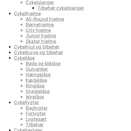
Cykelslanger
Tilbehør cykelslanger
Cykelhjelme
All-Round hjelme
Børnehjelme
City hjelme
Junior hjelme
Skater hjelme
Cykelhjul og tilbehør
Cykelkurve og tilbehør
Cykellåse
Bøjle og kliklåse
Gulvanker
Hængelåse
Kædelåse
Ringlåse
Sneglelåse
Wirelåse
Cykellygter
Baglygter
Forlygter
Lygtesæt
Tilbehør
Cykelpedaler