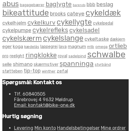
abus
baglygte
beslag
bbb
bagagebærer
barends
bikeattitude
cykeldæk
brooks
cateye
cykellygte
cykelkurv
cykelhjelm
cykelpedal
cykelrefleks
cykelsadel
cykelpumpe
cykelslange
cykelskærm
cykeltaske
dækjern
ortlieb
eger
koga
magnum
lappegrej
lava
kædelås
mtb
omega
schwalbe
ringklokke
pro
reelight
royal
sadelpind
spanninga
shimano
selle
skærmstiver
styrbånd
tip-top
zefal
støtteben
winther
Spørgsmål: Kontakt os
Tlf. 60840505
Fårebrovej 4 9632 Møldrup
Email: kontakt@bike-one.dk
Hurtig søgning
Levering
Min konto
Handelsbetingelser
Mine ordrer