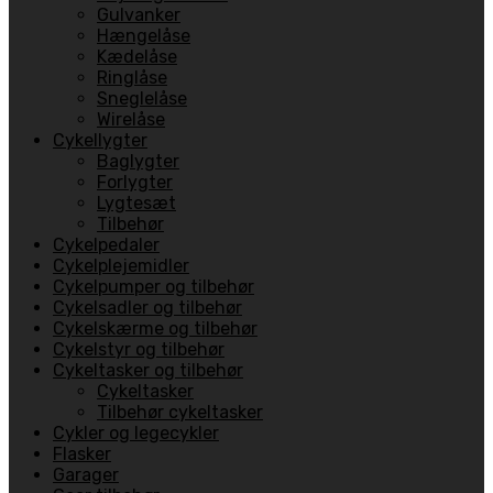
Gulvanker
Hængelåse
Kædelåse
Ringlåse
Sneglelåse
Wirelåse
Cykellygter
Baglygter
Forlygter
Lygtesæt
Tilbehør
Cykelpedaler
Cykelplejemidler
Cykelpumper og tilbehør
Cykelsadler og tilbehør
Cykelskærme og tilbehør
Cykelstyr og tilbehør
Cykeltasker og tilbehør
Cykeltasker
Tilbehør cykeltasker
Cykler og legecykler
Flasker
Garager