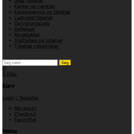
Gear tilbehør
Kæder og værktøj
Kædeskærme og tilbehør
Ladcykel tilbehør
Oprydningssalg
Reflekser
Ringklokker
Støtteben og tilbehør
Tilbehør cykeltrailer
Søg
Søg
efter:
0
0,00
kr.
Kurv
Login / Register
Min konto
Checkout
Favoritter
Menu