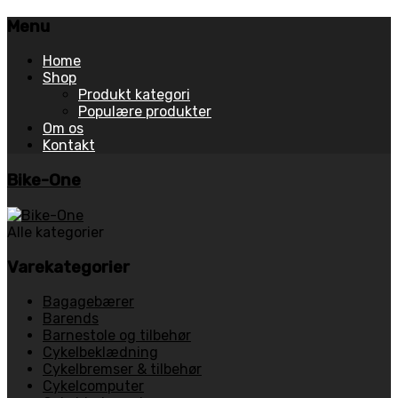
Menu
Skip
Home
to
Shop
content
Produkt kategori
Populære produkter
Om os
Kontakt
Bike-One
Alle kategorier
Varekategorier
Bagagebærer
Barends
Barnestole og tilbehør
Cykelbeklædning
Cykelbremser & tilbehør
Cykelcomputer