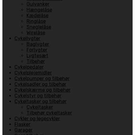
Gulvanker
Hængelåse
Kædelåse
Ringlåse
Sneglelåse
Wirelåse
Cykellygter
Baglygter
Forlygter
Lygtesæt
Tilbehør
Cykelpedaler
Cykelplejemidler
Cykelpumper og tilbehør
Cykelsadler og tilbehør
Cykelskærme og tilbehør
Cykelstyr og tilbehør
Cykeltasker og tilbehør
Cykeltasker
Tilbehør cykeltasker
Cykler og legecykler
Flasker
Garager