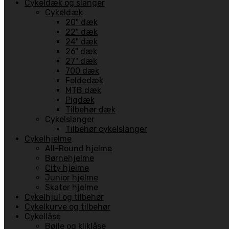
Cykeldæk og slanger
Cykeldæk
20" dæk
22" dæk
24" dæk
26" dæk
27" dæk
700 dæk
Foldedæk
MTB dæk
Pigdæk
Tilbehør dæk
Cykelslanger
Tilbehør cykelslanger
Cykelhjelme
All-Round hjelme
Børnehjelme
City hjelme
Junior hjelme
Skater hjelme
Cykelhjul og tilbehør
Cykelkurve og tilbehør
Cykellåse
Bøjle og kliklåse