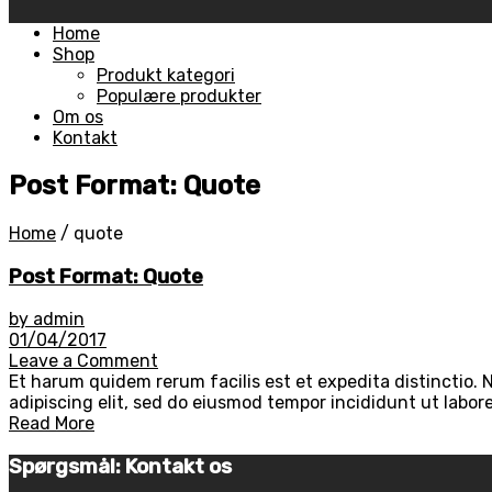
Skip
Home
to
Shop
content
Produkt kategori
Populære produkter
Om os
Kontakt
Post Format: Quote
Home
/
quote
Post Format: Quote
by admin
01/04/2017
Leave a Comment
Et harum quidem rerum facilis est et expedita distinctio. 
adipiscing elit, sed do eiusmod tempor incididunt ut labore
Read More
Spørgsmål: Kontakt os