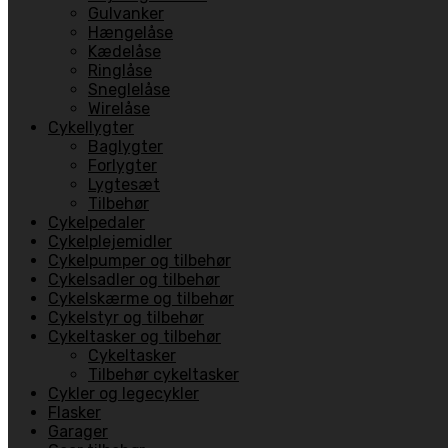
Gulvanker
Hængelåse
Kædelåse
Ringlåse
Sneglelåse
Wirelåse
Cykellygter
Baglygter
Forlygter
Lygtesæt
Tilbehør
Cykelpedaler
Cykelplejemidler
Cykelpumper og tilbehør
Cykelsadler og tilbehør
Cykelskærme og tilbehør
Cykelstyr og tilbehør
Cykeltasker og tilbehør
Cykeltasker
Tilbehør cykeltasker
Cykler og legecykler
Flasker
Garager