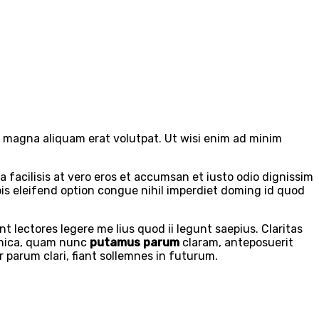
e magna aliquam erat volutpat. Ut wisi enim ad minim
a facilisis at vero eros et accumsan et iusto odio dignissim
obis eleifend option congue nihil imperdiet doming id quod
t lectores legere me lius quod ii legunt saepius. Claritas
thica, quam nunc
putamus parum
claram, anteposuerit
parum clari, fiant sollemnes in futurum.