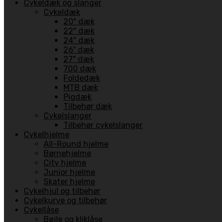
Cykeldæk og slanger
Cykeldæk
20" dæk
22" dæk
24" dæk
26" dæk
27" dæk
700 dæk
Foldedæk
MTB dæk
Pigdæk
Tilbehør dæk
Cykelslanger
Tilbehør cykelslanger
Cykelhjelme
All-Round hjelme
Børnehjelme
City hjelme
Junior hjelme
Skater hjelme
Cykelhjul og tilbehør
Cykelkurve og tilbehør
Cykellåse
Bøjle og kliklåse