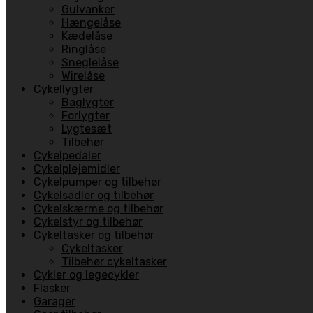
Gulvanker
Hængelåse
Kædelåse
Ringlåse
Sneglelåse
Wirelåse
Cykellygter
Baglygter
Forlygter
Lygtesæt
Tilbehør
Cykelpedaler
Cykelplejemidler
Cykelpumper og tilbehør
Cykelsadler og tilbehør
Cykelskærme og tilbehør
Cykelstyr og tilbehør
Cykeltasker og tilbehør
Cykeltasker
Tilbehør cykeltasker
Cykler og legecykler
Flasker
Garager