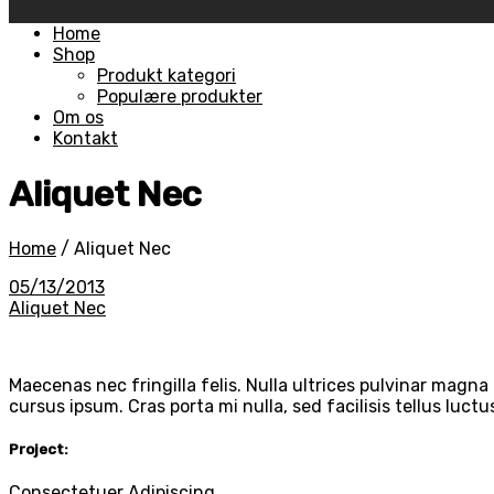
Skip
Home
to
Shop
content
Produkt kategori
Populære produkter
Om os
Kontakt
Aliquet Nec
Home
/
Aliquet Nec
05/13/2013
Aliquet Nec
Maecenas nec fringilla felis. Nulla ultrices pulvinar magna 
cursus ipsum. Cras porta mi nulla, sed facilisis tellus luct
Project:
Consectetuer Adipiscing