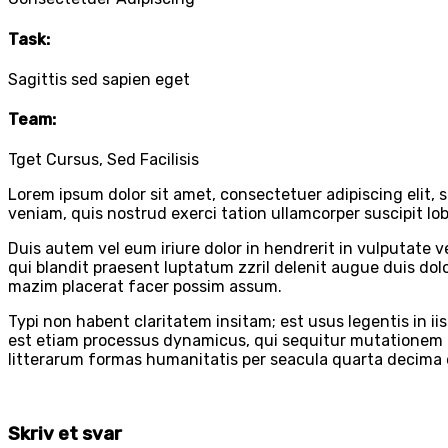
Task:
Sagittis sed sapien eget
Team:
Tget Cursus, Sed Facilisis
Lorem ipsum dolor sit amet, consectetuer adipiscing elit
veniam, quis nostrud exerci tation ullamcorper suscipit lo
Duis autem vel eum iriure dolor in hendrerit in vulputate v
qui blandit praesent luptatum zzril delenit augue duis dol
mazim placerat facer possim assum.
Typi non habent claritatem insitam; est usus legentis in ii
est etiam processus dynamicus, qui sequitur mutationem
litterarum formas humanitatis per seacula quarta decima e
Skriv et svar