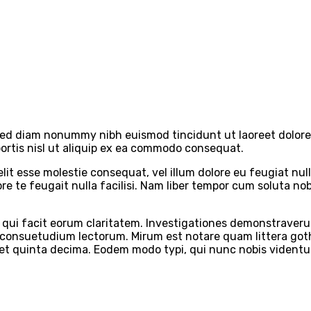
, sed diam nonummy nibh euismod tincidunt ut laoreet dolor
bortis nisl ut aliquip ex ea commodo consequat.
elit esse molestie consequat, vel illum dolore eu feugiat null
ore te feugait nulla facilisi. Nam liber tempor cum soluta n
s qui facit eorum claritatem. Investigationes demonstraverun
 consuetudium lectorum. Mirum est notare quam littera go
t quinta decima. Eodem modo typi, qui nunc nobis videntur 