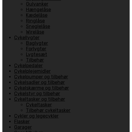
Gulvanker
Hængelåse
Kædelåse
Ringlåse
Sneglelåse
Wirelåse
Cykellygter
Baglygter
Forlygter
Lygtesæt
Tilbehør
Cykelpedaler
Cykelplejemidler
Cykelpumper og tilbehør
Cykelsadler og tilbehør
Cykelskærme og tilbehør
Cykelstyr og tilbehør
Cykeltasker og tilbehør
Cykeltasker
Tilbehør cykeltasker
Cykler og legecykler
Flasker
Garager