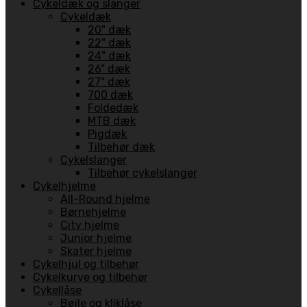
Cykeldæk og slanger
Cykeldæk
20" dæk
22" dæk
24" dæk
26" dæk
27" dæk
700 dæk
Foldedæk
MTB dæk
Pigdæk
Tilbehør dæk
Cykelslanger
Tilbehør cykelslanger
Cykelhjelme
All-Round hjelme
Børnehjelme
City hjelme
Junior hjelme
Skater hjelme
Cykelhjul og tilbehør
Cykelkurve og tilbehør
Cykellåse
Bøjle og kliklåse