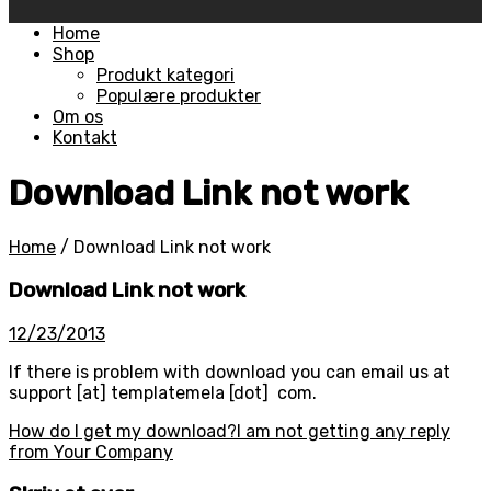
Skip
Home
to
Shop
content
Produkt kategori
Populære produkter
Om os
Kontakt
Download Link not work
Home
/
Download Link not work
Download Link not work
12/23/2013
If there is problem with download you can email us at
support [at] templatemela [dot] com.
Post
How do I get my download?
I am not getting any reply
from Your Company
navigation