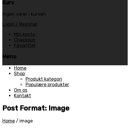
Kurv
Ingen varer i kurven.
Login / Register
Min konto
Checkout
Favoritter
Menu
Skip
Home
to
Shop
content
Produkt kategori
Populære produkter
Om os
Kontakt
Post Format: Image
Home
/
image