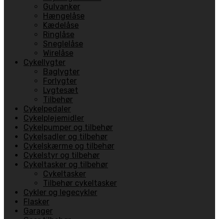
Gulvanker
Hængelåse
Kædelåse
Ringlåse
Sneglelåse
Wirelåse
Cykellygter
Baglygter
Forlygter
Lygtesæt
Tilbehør
Cykelpedaler
Cykelplejemidler
Cykelpumper og tilbehør
Cykelsadler og tilbehør
Cykelskærme og tilbehør
Cykelstyr og tilbehør
Cykeltasker og tilbehør
Cykeltasker
Tilbehør cykeltasker
Cykler og legecykler
Flasker
Garager