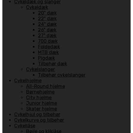
Cykeldæk og slanger
Cykeldæk
20" dæk
22" dæk
24" dæk
26" dæk
27" dæk
700 dæk
Foldedæk
MTB dæk
Pigdæk
Tilbehør dæk
Cykelslanger
Tilbehør cykelslanger
Cykelhjelme
All-Round hjelme
Børnehjelme
City hjelme
Junior hjelme
Skater hjelme
Cykelhjul og tilbehør
Cykelkurve og tilbehør
Cykellåse
Bøjle og kliklåse