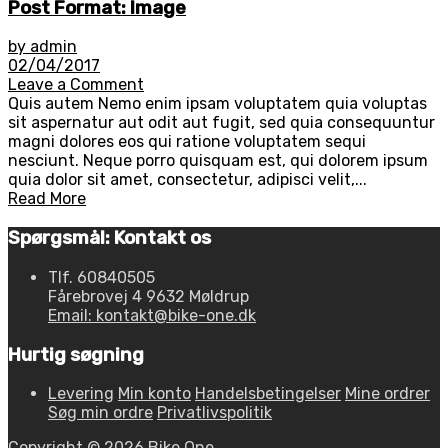
Post Format: Image
by admin
02/04/2017
Leave a Comment
Quis autem Nemo enim ipsam voluptatem quia voluptas
sit aspernatur aut odit aut fugit, sed quia consequuntur
magni dolores eos qui ratione voluptatem sequi
nesciunt. Neque porro quisquam est, qui dolorem ipsum
quia dolor sit amet, consectetur, adipisci velit,...
Read More
Spørgsmål: Kontakt os
Tlf. 60840505
Fårebrovej 4 9632 Møldrup
Email: kontakt@bike-one.dk
Hurtig søgning
Levering
Min konto
Handelsbetingelser
Mine ordrer
Søg min ordre
Privatlivspolitik
Copyright © 2026 Bike One