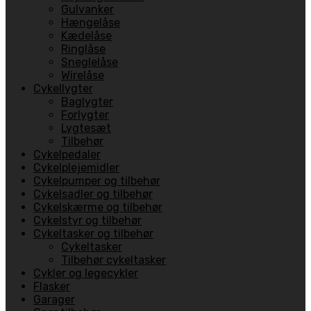
Gulvanker
Hængelåse
Kædelåse
Ringlåse
Sneglelåse
Wirelåse
Cykellygter
Baglygter
Forlygter
Lygtesæt
Tilbehør
Cykelpedaler
Cykelplejemidler
Cykelpumper og tilbehør
Cykelsadler og tilbehør
Cykelskærme og tilbehør
Cykelstyr og tilbehør
Cykeltasker og tilbehør
Cykeltasker
Tilbehør cykeltasker
Cykler og legecykler
Flasker
Garager