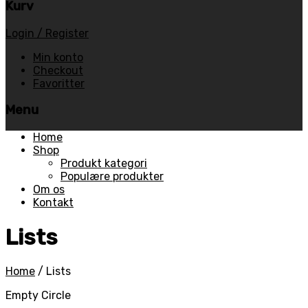
Kurv
Login / Register
Min konto
Checkout
Favoritter
Menu
Skip
Home
to
Shop
content
Produkt kategori
Populære produkter
Om os
Kontakt
Lists
Home
/
Lists
Empty Circle