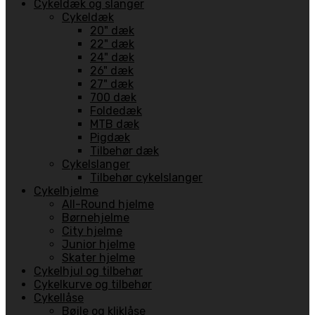
Cykeldæk og slanger
Cykeldæk
20" dæk
22" dæk
24" dæk
26" dæk
27" dæk
700 dæk
Foldedæk
MTB dæk
Pigdæk
Tilbehør dæk
Cykelslanger
Tilbehør cykelslanger
Cykelhjelme
All-Round hjelme
Børnehjelme
City hjelme
Junior hjelme
Skater hjelme
Cykelhjul og tilbehør
Cykelkurve og tilbehør
Cykellåse
Bøjle og kliklåse