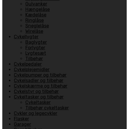
Gulvanker
Hængelåse
Kædelåse
Ringlåse
Sneglelåse
Wirelåse
Cykellygter
Baglygter
Forlygter
Lygtesæt
Tilbehør
Cykelpedaler
Cykelplejemidler
Cykelpumper og tilbehør
Cykelsadler og tilbehør
Cykelskærme og tilbehør
Cykelstyr og tilbehør
Cykeltasker og tilbehør
Cykeltasker
Tilbehør cykeltasker
Cykler og legecykler
Flasker
Garager