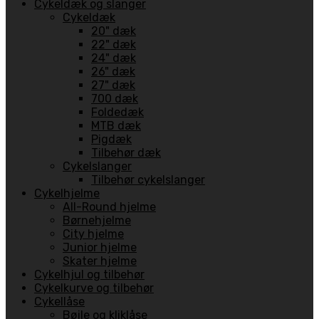
Cykeldæk og slanger
Cykeldæk
20" dæk
22" dæk
24" dæk
26" dæk
27" dæk
700 dæk
Foldedæk
MTB dæk
Pigdæk
Tilbehør dæk
Cykelslanger
Tilbehør cykelslanger
Cykelhjelme
All-Round hjelme
Børnehjelme
City hjelme
Junior hjelme
Skater hjelme
Cykelhjul og tilbehør
Cykelkurve og tilbehør
Cykellåse
Bøjle og kliklåse