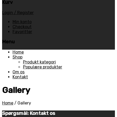
Kurv
Login / Register
Min konto
Checkout
Favoritter
Menu
Skip
Home
to
Shop
content
Produkt kategori
Populære produkter
Om os
Kontakt
Gallery
Home
/
Gallery
Spørgsmål: Kontakt os