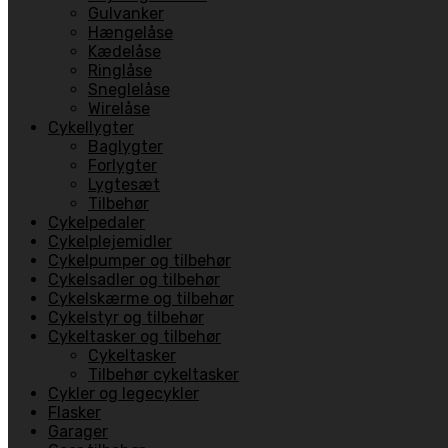
Gulvanker
Hængelåse
Kædelåse
Ringlåse
Sneglelåse
Wirelåse
Cykellygter
Baglygter
Forlygter
Lygtesæt
Tilbehør
Cykelpedaler
Cykelplejemidler
Cykelpumper og tilbehør
Cykelsadler og tilbehør
Cykelskærme og tilbehør
Cykelstyr og tilbehør
Cykeltasker og tilbehør
Cykeltasker
Tilbehør cykeltasker
Cykler og legecykler
Flasker
Garager