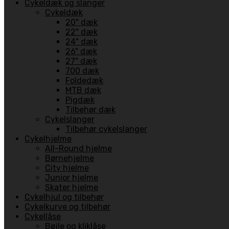
Cykeldæk og slanger
Cykeldæk
20" dæk
22" dæk
24" dæk
26" dæk
27" dæk
700 dæk
Foldedæk
MTB dæk
Pigdæk
Tilbehør dæk
Cykelslanger
Tilbehør cykelslanger
Cykelhjelme
All-Round hjelme
Børnehjelme
City hjelme
Junior hjelme
Skater hjelme
Cykelhjul og tilbehør
Cykelkurve og tilbehør
Cykellåse
Bøjle og kliklåse