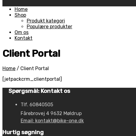
Skip
Home
to
Shop
content
Produkt kategori
Populære produkter
Om os
Kontakt
Client Portal
Home
/
Client Portal
[jetpackcrm_clientportal]
Spørgsmål: Kontakt os
Tlf. 60840505
Fårebrovej 4 9632 Møldrup
Email: kontakt@bike-one.dk
Hurtig søgning